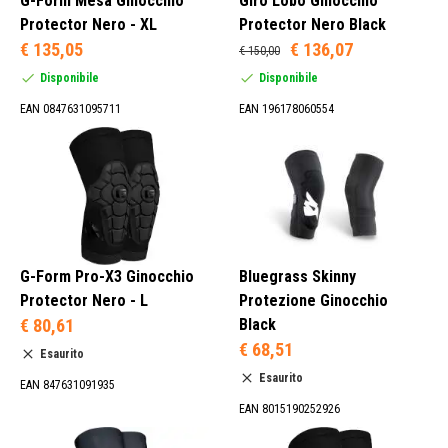
G-Form Mesa Ginocchio
Giro Lobo Ginocchio
Protector Nero - XL
Protector Nero Black
€ 135,05
€ 136,07
€ 150,00
Disponibile
Disponibile
EAN 0847631095711
EAN 196178060554
G-Form Pro-X3 Ginocchio
Bluegrass Skinny
Protector Nero - L
Protezione Ginocchio
€ 80,61
Black
€ 68,51
Esaurito
Esaurito
EAN 847631091935
EAN 8015190252926