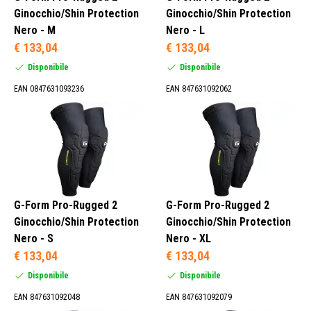
Protezione Ginocchio (28)
Ginocchio/Shin Protection
Ginocchio/Shin Protection
Nero - M
Nero - L
€ 133,04
€ 133,04
Disponibile
Disponibile
L (6)
M (5)
EAN 0847631093236
EAN 847631092062
S (6)
XL (8)
Grigio (1)
G-Form Pro-Rugged 2
G-Form Pro-Rugged 2
Verde (1)
Ginocchio/Shin Protection
Ginocchio/Shin Protection
Nero (26)
Nero - S
Nero - XL
€ 133,04
€ 133,04
Disponibile
Disponibile
Uomini (26)
EAN 847631092048
EAN 847631092079
Donne (5)