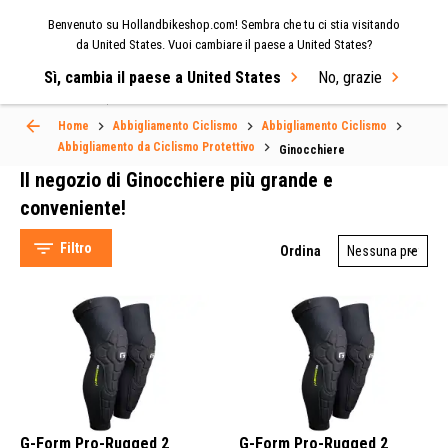
Benvenuto su Hollandbikeshop.com! Sembra che tu ci stia visitando
MENU
da United States. Vuoi cambiare il paese a United States?
Sì, cambia il paese a United States
No, grazie
Select Language
▼
Home
Abbigliamento Ciclismo
Abbigliamento Ciclismo
Abbigliamento da Ciclismo Protettivo
Ginocchiere
Il negozio di Ginocchiere più grande e
Ginocchiere
conveniente!
Filtro
Ordina
G-Form (28)
Giro (2)
Bluegrass (1)
Alpina Bikes (1)
G-Form Pro-Rugged 2
G-Form Pro-Rugged 2