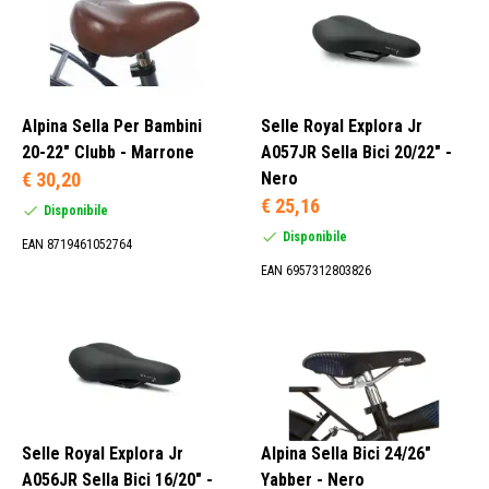
Alpina Sella Per Bambini
Selle Royal Explora Jr
20-22" Clubb - Marrone
A057JR Sella Bici 20/22" -
€ 30,20
Nero
€ 25,16
Disponibile
Disponibile
EAN 8719461052764
EAN 6957312803826
Selle Royal Explora Jr
Alpina Sella Bici 24/26"
A056JR Sella Bici 16/20" -
Yabber - Nero