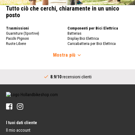
Tutto ciò che cerchi, chiaramente in un unico
posto
Trasmissioni
Componenti per Bici Elettrica
Guarniture (Sportive)
Batterias
Pacchi Pignoni
Display Bici Elettrica
Ruote Libere
Caricabatteria per Bici Elettrica
Catene per Bici
Ruote Bici
Deragliatore
Mostra
più
Ruote Bici
Comandi Cambio (Sportivi)
Cerchio
Movimenti Centrali Completi
Raggi per Bici
Trasmissioni (Città)
Mozzo Posteriore
8.9/10
recensioni clienti
Guarniture (Città)
Manubrio
Comandi Cambio (Città)
Attacchi Manubrio
Movimenti Centrali (Città)
Manubri
Pignoni Mozzo con Cambio Interno
Manopole per Manubrio
Pneumatici
Campanelli Bici
Pneumatici per Bici
Pedali
Camera d'Aria Bici
Pedali
Nastro Cerchio
I tuoi dati cliente
Pedali a Piattaforma
Riparazione Pneumatico Bici
Pedali Clipless
Il mio account
Portapacchi