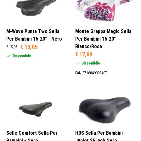
Gel (12)
Impugnatura (1)
Nessuno (2)
M-Wave Punta Two Sella
Monte Grappa Magic Sella
Per Bambini 16-20" - Nero
Per Bambini 16-20" -
€ 13,05
Bianco/Rosa
€ 15,95
€ 17,09
Marrone (5)
Disponibile
Crema (1)
Disponibile
Rosso (1)
EAN 8718849002407
Rosa (2)
Selle Comfort Sella Per
HBS Sella Per Bambini
Bambini - Nero
Junior 26 Inch Nero