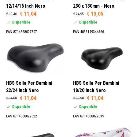
Medium (Cicloturismo) (28)
12/14/16 Inch Nero
230 x 130mm - Nero
Small (Sport) (9)
€ 11,04
€ 13,05
€ 13,46
€ 24,95
Disponibile
Disponibile
EAN 8714868027797
EAN 4055149344566
Sì (5)
No (66)
Plastica (69)
Pelle (2)
HBS Sella Per Bambini
HBS Sella Per Bambini
22/24 Inch Nero
18/20 Inch Nero
€ 11,04
€ 11,04
€ 14,00
€ 13,90
Disponibile
Disponibile
Alluminio (38)
Metallo (32)
EAN 8714868022822
EAN 8714868022839
Titanio (1)