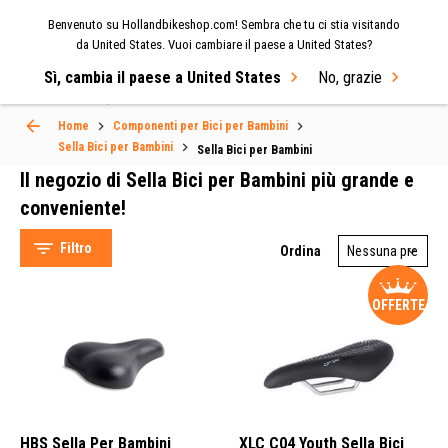
Benvenuto su Hollandbikeshop.com! Sembra che tu ci stia visitando
MENU
da United States. Vuoi cambiare il paese a United States?
Sì, cambia il paese a United States
No, grazie
Select Language
▼
Sella Bici per Bambini
Home
Componenti per Bici per Bambini
Sella Bici per Bambini
Sella Bici per Bambini
Il negozio di Sella Bici per Bambini più grande e
conveniente!
Filtro
Ordina
Alpina Bikes (18)
Selle Royal (12)
Monte Grappa (12)
OFFERTE
Hollandbikeshop (11)
Largo (Bici da città) (34)
HBS Sella Per Bambini
XLC C04 Youth Sella Bici