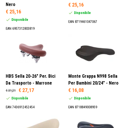
Nero
€ 25,16
€ 25,16
Disponibile
Disponibile
EAN 8719461047067
EAN 6957312803819
HBS Sella 20-26" Per. Bici
Monte Grappa N998 Sella
Da Trasporto - Marrone
Per Bambini 20/24" - Nero
€ 27,17
€ 16,08
€ 31,21
Disponibile
Disponibile
EAN 7436912452454
EAN 8718849008959