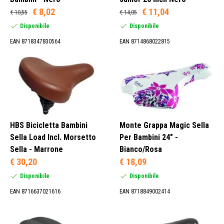
€ 8,02
€ 11,04
€ 10,55
€ 14,05
Disponibile
Disponibile
EAN 8718347830564
EAN 8714868022815
HBS Bicicletta Bambini
Monte Grappa Magic Sella
Sella Load Incl. Morsetto
Per Bambini 24" -
Sella - Marrone
Bianco/Rosa
€ 30,20
€ 18,09
Disponibile
Disponibile
EAN 8716637021616
EAN 8718849002414