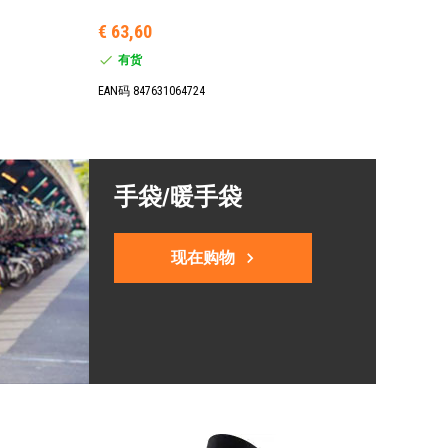
€ 63,60
有货
EAN码 847631064724
手袋/暖手袋
现在购物