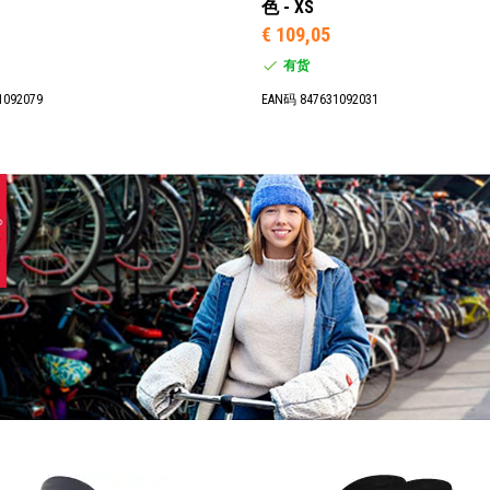
色 - XS
€ 109,05
有货
1092079
EAN码 847631092031