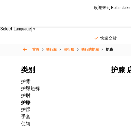
欢迎来到 Hollandbi
自行车零件
自行车配件
骑行服
Select Language
▼
快速交货
首页
骑行服
骑行服
骑行防护服
护膝
类别
护膝 
护背
护臀短裤
护肘
护膝
护踝
手套
促销