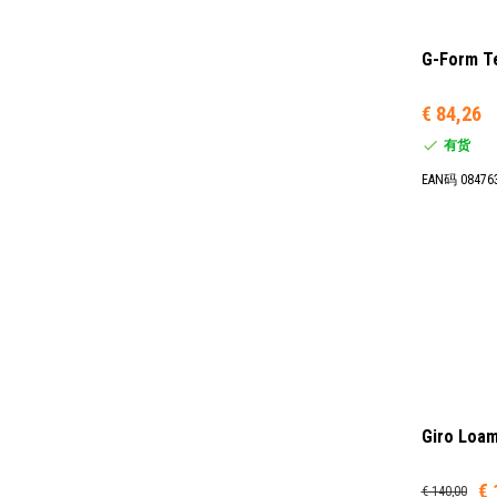
G-Form 
€ 84,26
有货
EAN码 08476
Giro Lo
€ 
€ 140,00