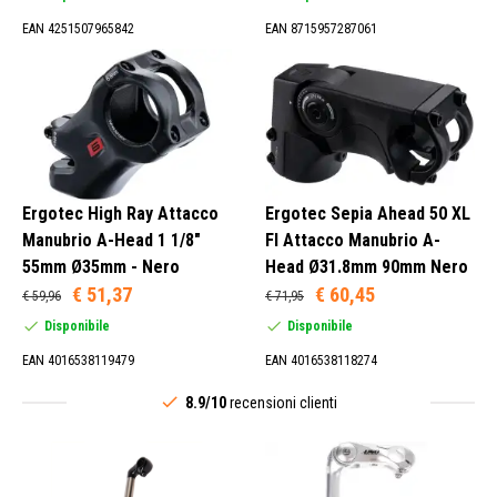
EAN 4251507965842
EAN 8715957287061
Ergotec High Ray Attacco
Ergotec Sepia Ahead 50 XL
Manubrio A-Head 1 1/8"
FI Attacco Manubrio A-
55mm Ø35mm - Nero
Head Ø31.8mm 90mm Nero
€ 51,37
€ 60,45
€ 59,96
€ 71,95
Disponibile
Disponibile
EAN 4016538119479
EAN 4016538118274
8.9/10
recensioni clienti