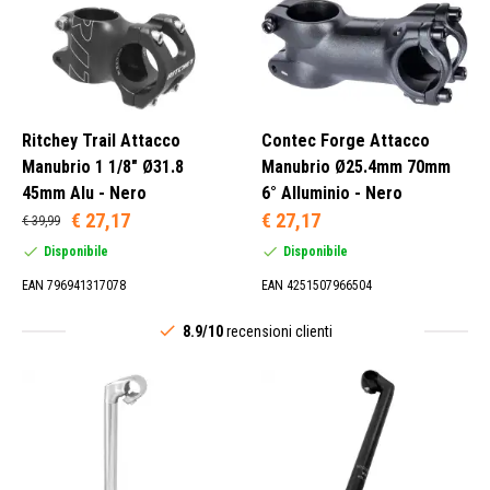
Blu (4)
Cromo (6)
Grigio (1)
Multicolore (1)
Ritchey Trail Attacco
Contec Forge Attacco
Manubrio 1 1/8" Ø31.8
Manubrio Ø25.4mm 70mm
45mm Alu - Nero
6° Alluminio - Nero
€ 27,17
€ 27,17
€ 39,99
Disponibile
Disponibile
Sì (153)
No (154)
EAN 796941317078
EAN 4251507966504
8.9/10
recensioni clienti