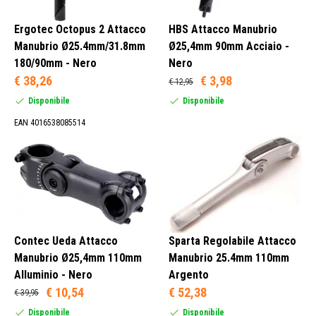
Ergotec Octopus 2 Attacco
HBS Attacco Manubrio
Manubrio Ø25.4mm/31.8mm
Ø25,4mm 90mm Acciaio -
180/90mm - Nero
Nero
€ 38,26
€ 3,98
€ 12,95
Disponibile
Disponibile
EAN 4016538085514
Contec Ueda Attacco
Sparta Regolabile Attacco
Manubrio Ø25,4mm 110mm
Manubrio 25.4mm 110mm
Alluminio - Nero
Argento
€ 10,54
€ 52,38
€ 39,95
Disponibile
Disponibile