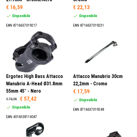
€ 16,59
€ 22,13
Disponibile
Disponibile
Attacco Manubrio (235)
EAN 8716637019217
EAN 8716637019231
Serie Sterzo Ahead (694)
21,1 mm (1)
22,2 mm (51)
24,4 mm (2)
Ergotec High Bass Attacco
Attacco Manubrio 30cm
24,6 mm (5)
Manubrio A-Head Ø31.8mm
22,2mm - Cromo
55mm 45° - Nero
€ 17,59
€ 57,42
€ 76,96
Disponibile
Disponibile
EAN 8716637019248
1 Pollice (1)
EAN 4016538114047
1 1/4 Pollice (16)
1 1/8 Pollici (600)
1,5 Pollici (1)