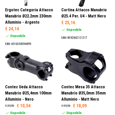
Ergotec Categoria Attacco
Cortina Attacco Manubrio
Manubrio Ø22.2mm 230mm
Ø25.4 Per. U4 - Matt Nero
Alluminio - Argento
€ 25,16
€ 24,14
Disponibile
Disponibile
EAN 8592842121217
EAN 4016538094899
Contec Ueda Attacco
Contec Mesa 35 Attacco
Manubrio Ø25,4mm 100mm
Manubrio Ø35,0mm 35mm
Alluminio - Nero
Alluminio - Matt Nero
€ 10,54
€ 18,09
€ 39,95
€ 59,96
Disponibile
Disponibile