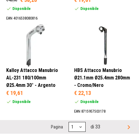
€ 43,90
Disponibile
Disponibile
EAN 4016538080816
Kalloy Attacco Manubrio
HBS Attacco Manubrio
AL-231 180/100mm
Ø21.1mm Ø25.4mm 280mm
Ø25.4mm 30° - Argento
- Cromo/Nero
€ 19,61
€ 22,13
Disponibile
Disponibile
EAN 8715957503178
di 33
Pagina