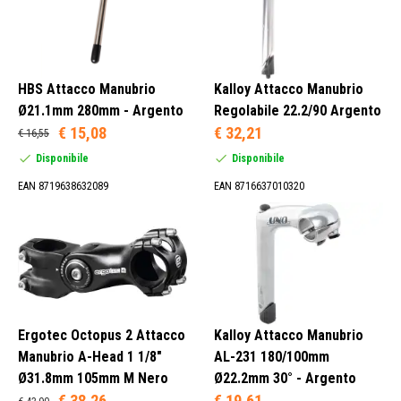
HBS Attacco Manubrio
Kalloy Attacco Manubrio
Ø21.1mm 280mm - Argento
Regolabile 22.2/90 Argento
€ 15,08
€ 32,21
€ 16,55
Disponibile
Disponibile
EAN 8719638632089
EAN 8716637010320
Ergotec Octopus 2 Attacco
Kalloy Attacco Manubrio
Manubrio A-Head 1 1/8"
AL-231 180/100mm
Ø31.8mm 105mm M Nero
Ø22.2mm 30° - Argento
€ 38,26
€ 19,61