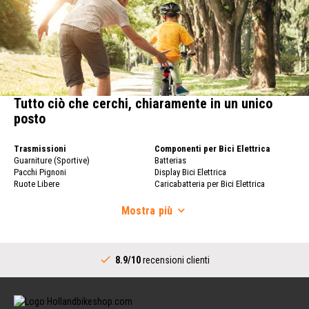
Tutto ciò che cerchi, chiaramente in un unico
posto
Trasmissioni
Componenti per Bici Elettrica
Guarniture (Sportive)
Batterias
Pacchi Pignoni
Display Bici Elettrica
Ruote Libere
Caricabatteria per Bici Elettrica
Catene per Bici
Ruote Bici
Deragliatore
Mostra
più
Ruote Bici
Comandi Cambio (Sportivi)
Cerchio
Movimenti Centrali Completi
Raggi per Bici
Trasmissioni (Città)
Mozzo Posteriore
8.9/10
recensioni clienti
Guarniture (Città)
Manubrio
Comandi Cambio (Città)
Attacchi Manubrio
Movimenti Centrali (Città)
Manubri
Pignoni Mozzo con Cambio Interno