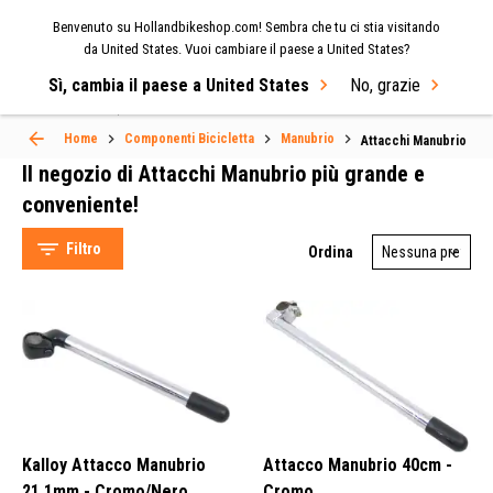
Benvenuto su Hollandbikeshop.com! Sembra che tu ci stia visitando
MENU
da United States. Vuoi cambiare il paese a United States?
Sì, cambia il paese a United States
No, grazie
Select Language
▼
Home
Componenti Bicicletta
Manubrio
Attacchi Manubrio
Il negozio di Attacchi Manubrio più grande e
conveniente!
Filtro
Ordina
Ergotec (201)
Pro Bikegear (114)
Deda Elementi (109)
Contec (97)
Kalloy Attacco Manubrio
Attacco Manubrio 40cm -
21.1mm - Cromo/Nero
Cromo