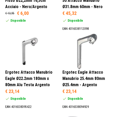
Fisso Ø22,2mm 16,5cm
50 Attacco Manubrio
85 mm (1)
Acciaio - Nero/Argento
Ø31.8mm 60mm - Nero
€ 6,00
€ 45,32
€ 13,95
Disponibile
Disponibile
EAN 4016538112098
0 mm (11)
20 mm (1)
30 mm (2)
35 mm (11)
Ergotec Attacco Manubrio
Ergotec Eagle Attacco
Eagle Ø22.2mm 180mm x
Manubrio 25.4mm 80mm
Rete Traspirante (1)
80mm Alu Testa Argento
Ø25.4mm - Argento
Alluminio (832)
€ 23,14
€ 23,14
Carbonio (49)
Disponibile
Disponibile
Inox (13)
EAN 4016538395422
EAN 4016538094929