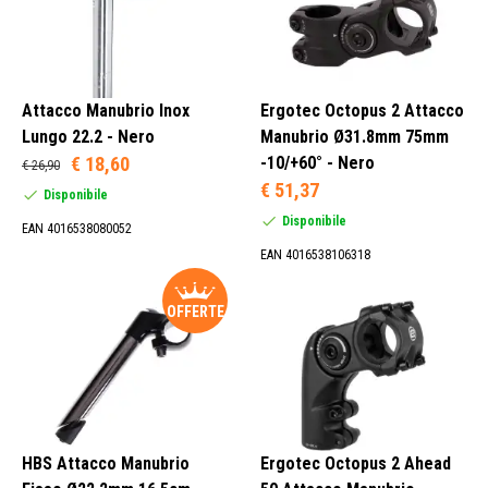
22,2 mm (2)
Attacco Manubrio Inox
Ergotec Octopus 2 Attacco
25,4 mm (197)
Lungo 22.2 - Nero
Manubrio Ø31.8mm 75mm
25,8 mm (1)
€ 18,60
-10/+60° - Nero
€ 26,90
28,6 mm (14)
€ 51,37
Disponibile
Disponibile
EAN 4016538080052
EAN 4016538106318
Sì (142)
OFFERTE
No (481)
60 mm (32)
70 mm (1)
HBS Attacco Manubrio
Ergotec Octopus 2 Ahead
80 mm (13)