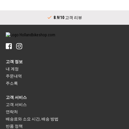
자전거 휠
변속레버(스포츠)
림
바텀 브라켓 전체
자전거 스포크
드라이브트레인(시티)
뒷바퀴 허브
8.9/10
고객 리뷰
크랭크세트(시티)
핸들바
변속레버(시티)
스템
바텀 브라켓(시티)
핸들바
내부 기어 허브용 스프로킷
핸들바 그립
타이어
자전거 벨
자전거 타이어
페달
자전거 이너 튜브
페달
림 테이프
고객 정보
플랫폼 페달
타이어 패치
클립리스 페달
내 계정
러기지 캐리어
주문내역
브레이크(스포츠)
드레스 가드
자전거 브레이크 레버
러기지 캐리어
주소록
브레이크 패드
캐리어 스트랩
자전거 브레이크
고객 서비스
자전거 안장
브레이크 케이블
안장
고객 서비스
브레이크(시티)
시트포스트
연락처
브레이크 레버
시트포스트 마운팅
브레이크 유닛
안장 커버
배송료와 소요 시간, 배송 방법
브레이크 케이블
반품 정책
포크