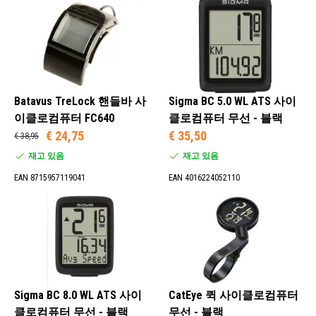
거 컴퓨터는 일반적으로 현재 속도와 시간, 이동 거리 및 칼
레드 (1)
로리 소모량을 보여줍니다. 그 외에 더 많은 기능이 있으며
화이트 (3)
유선 자전거 컴퓨터처럼 프레임에 집어넣을 전선이 없습니
블랙 (23)
다. 아래에서는 무선 자전거 컴퓨터로 가능한 모든 것을 보
여드리겠습니다.
Batavus TreLock 핸들바 사
Sigma BC 5.0 WL ATS 사이
포함됨 (24)
이클로컴퓨터 FC640
클로컴퓨터 무선 - 블랙
포함되지 않음 (1)
€ 24,75
€ 35,50
€ 38,95
재고 있음
재고 있음
EAN 8715957119041
EAN 4016224052110
Y(예) (3)
N(아니요) (22)
Y(예) (9)
N(아니요) (16)
Sigma BC 8.0 WL ATS 사이
CatEye 퀵 사이클로컴퓨터
클로컴퓨터 무선 - 블랙
무선 - 블랙