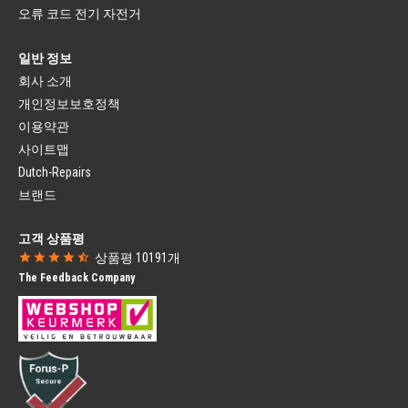
자전거 라이트
픽스드 포크
오류 코드 전기 자전거
헤드라이트
서스펜션 포크
후미등
헤드셋
자전거 라이트 세트
일반 정보
펜더
다이나모
회사 소개
머드가드
브랜드 자전거 부품
머드가드 스테이
개인정보보호정책
시티 바이크 부품
자전거 펜더 부품
이용약관
로드 자전거 부품
체인 가드
MTB 자전거 부품
사이트맵
클로즈드 체인 가드
BMX 자전거 부품
Dutch-Repairs
개방형 체인 가드
Gazelle 자전거 부품
Campagnolo
브랜드
SRAM
자전거 시트
자전거 컴퓨터
고객 상품평
전면 마운팅 자전거 시트
자전거 유선 컴퓨터
상품평
10191
개
후면 마운팅 자전거 시트
자전거 무선 컴퓨터
The Feedback Company
자전거 시트 윈드스크린
자전거 내비게이션
자전거 바스켓
영양 제품
자전거 바스켓
물병
모든 자전거 바스켓
물병 케이지
자전거 도그 바스켓
스포츠 영양
자물쇠
자전거 보호
프레임 자물쇠
자전거 커버