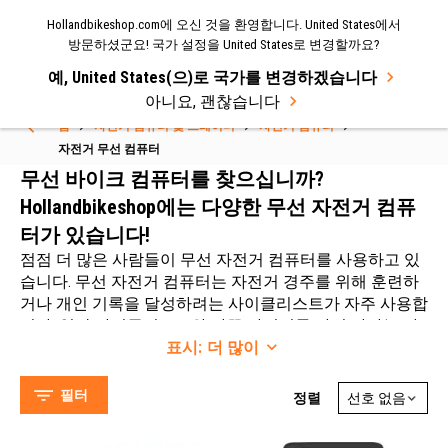
Hollandbikeshop.com에 오신 것을 환영합니다. United States에서
메뉴
방문하셨군요! 국가 설정을 United States로 변경할까요?
예, United States(으)로 국가를 변경하겠습니다
Select Language
▼
아니요, 괜찮습니다
홈
자전거 컴퓨터 및 트레이너
자전거 컴퓨터
자전거 무선 컴퓨터
자전거 무선 컴퓨터
무선 바이크 컴퓨터를 찾으십니까?
Hollandbikeshop에는 다양한 무선 자전거 컴퓨
터가 있습니다!
점점 더 많은 사람들이 무선 자전거 컴퓨터를 사용하고 있
습니다. 무선 자전거 컴퓨터는 자전거 경주를 위해 훈련하
거나 개인 기록을 달성하려는 사이클리스트가 자주 사용합
니다. 일반 사이클리스트와 가끔 자전거를 타러 나가는 사
CatEye (14)
표시:
더 많이
람들(날씨가 좋을 때)에게도 낯선 제품은 아닙니다. 자전거
Sigma (10)
컴퓨터는 자전거를 탄 거리를 추적할 수 있는 훌륭한 기기
Batavus (1)
입니다.
필터
정렬
그래서 자전거 컴퓨터를 주행 기록계라고도 합니다. 자전