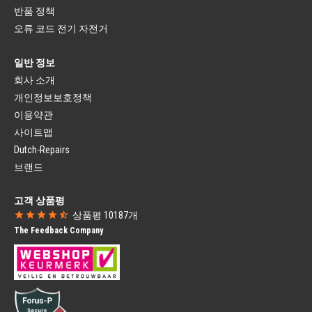
반품 정책
포크
자전거 라이트
픽스드 포크
오류 코드 전기 자전거
헤드라이트
서스펜션 포크
후미등
헤드셋
자전거 라이트 세트
일반 정보
펜더
다이나모
회사 소개
머드가드
브랜드 자전거 부품
머드가드 스테이
개인정보보호정책
시티 바이크 부품
자전거 펜더 부품
이용약관
로드 자전거 부품
체인 가드
MTB 자전거 부품
사이트맵
클로즈드 체인 가드
BMX 자전거 부품
Dutch-Repairs
개방형 체인 가드
Gazelle 자전거 부품
Campagnolo
브랜드
SRAM
자전거 시트
자전거 컴퓨터
고객 상품평
전면 마운팅 자전거 시트
자전거 유선 컴퓨터
상품평
10187
개
후면 마운팅 자전거 시트
자전거 무선 컴퓨터
The Feedback Company
자전거 시트 윈드스크린
자전거 내비게이션
자전거 바스켓
영양 제품
자전거 바스켓
물병
모든 자전거 바스켓
물병 케이지
자전거 도그 바스켓
스포츠 영양