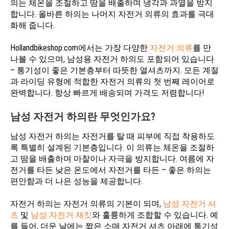
의는 체온을 조절하고 땀을 배출하며 냉각과 과열을 방지
합니다. 올바른 하의는 나머지 자전거 의류의 효과를 극대
화해 줍니다.
Hollandbikeshop.com에서는 가장 다양한
자전거 의류
를 만
나볼 수 있으며, 남성용 자전거 하의도 포함되어 있습니다
– 통기성이 좋은 기본층부터 따뜻한 열셔츠까지. 모든 계절
과 라이딩 유형에 적합한 자전거 의류의 첫 번째 레이어로
완벽합니다. 항상 빠르게 배송되며 가격도 저렴합니다!
남성 자전거 하의란 무엇인가요?
남성 자전거 하의는 자전거를 탈 때 피부에 직접 착용하도
록 특별히 설계된 기본층입니다. 이 의류는 체온을 조절하
고 땀을 배출하며 마찰이나 자극을 방지합니다. 여름에 자
전거를 타든 낮은 온도에서 자전거를 타든 – 좋은 하의는
편안함과 더 나은 성능을 제공합니다.
자전거 하의는 자전거 의류의 기본이 되며,
남성 자전거 셔
츠
및
남성 자전거 재킷
와 훌륭하게 조합할 수 있습니다. 예
를 들어, 더운 날에는 짧은 소매 자전거 셔츠 아래에 통기성