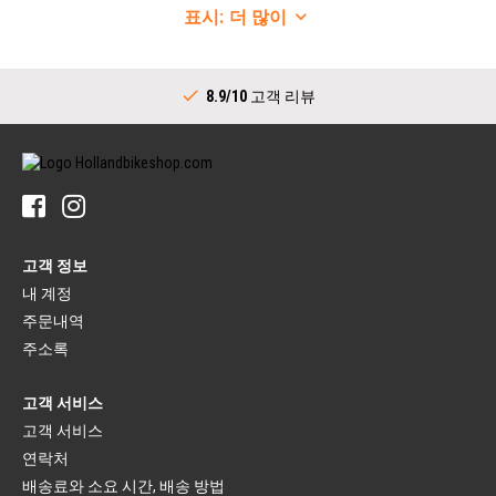
자전거 휠
변속기
표시:
더 많이
자전거 휠
변속레버(스포츠)
림
바텀 브라켓 전체
자전거 스포크
드라이브트레인(시티)
뒷바퀴 허브
8.9/10
고객 리뷰
크랭크세트(시티)
핸들바
변속레버(시티)
스템
바텀 브라켓(시티)
핸들바
내부 기어 허브용 스프로킷
핸들바 그립
타이어
자전거 벨
자전거 타이어
페달
자전거 이너 튜브
페달
림 테이프
고객 정보
플랫폼 페달
타이어 패치
클립리스 페달
내 계정
러기지 캐리어
주문내역
브레이크(스포츠)
드레스 가드
자전거 브레이크 레버
러기지 캐리어
주소록
브레이크 패드
캐리어 스트랩
자전거 브레이크
고객 서비스
자전거 안장
브레이크 케이블
안장
고객 서비스
브레이크(시티)
시트포스트
연락처
브레이크 레버
시트포스트 마운팅
브레이크 유닛
안장 커버
배송료와 소요 시간, 배송 방법
브레이크 케이블