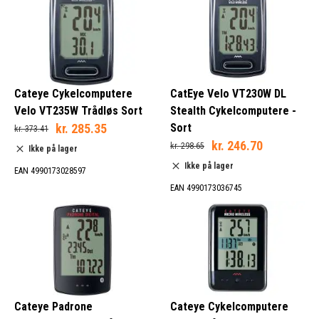
Cateye Cykelcomputere
CatEye Velo VT230W DL
Velo VT235W Trådløs Sort
Stealth Cykelcomputere -
kr. 285.35
Sort
kr. 373.41
kr. 246.70
kr. 298.65
Ikke på lager
Ikke på lager
EAN 4990173028597
EAN 4990173036745
Cateye Padrone
Cateye Cykelcomputere