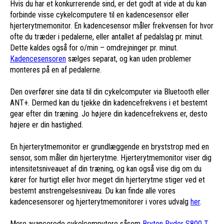
Hvis du har et konkurrerende sind, er det godt at vide at du kan
forbinde visse cykelcomputere til en kadencesensor eller
hjerterytmemonitor. En kadencesensor måler frekvensen for hvor
ofte du træder i pedalerne, eller antallet af pedalslag pr. minut.
Dette kaldes også for o/min – omdrejninger pr. minut.
Kadencesensoren
sælges separat, og kan uden problemer
monteres på en af pedalerne.
Den overfører sine data til din cykelcomputer via Bluetooth eller
ANT+. Dermed kan du tjekke din kadencefrekvens i et bestemt
gear efter din træning. Jo højere din kadencefrekvens er, desto
højere er din hastighed.
En hjerterytmemonitor er grundlæggende en bryststrop med en
sensor, som måler din hjerterytme. Hjerterytmemonitor viser dig
intensitetsniveauet af din træning, og kan også vise dig om du
kører for hurtigt eller hvor meget din hjerterytme stiger ved et
bestemt anstrengelsesniveau. Du kan finde alle vores
kadencesensorer og hjerterytmemonitorer i vores udvalg
her
.
Mere avancerede cykelcomputere såsom
Bryton Ryder S800 T