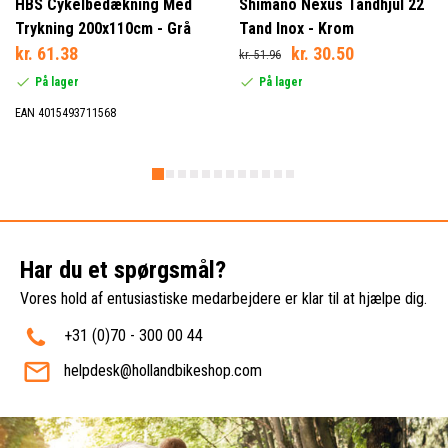
HBS Cykelbedækning Med
Shimano Nexus Tandhjul 22
Trykning 200x110cm - Grå
Tand Inox - Krom
kr. 61.38
kr. 30.50
kr. 51.96
På lager
På lager
EAN 4015493711568
Har du et spørgsmål?
Vores hold af entusiastiske medarbejdere er klar til at hjælpe dig.
+31 (0)70 - 300 00 44
helpdesk@hollandbikeshop.com