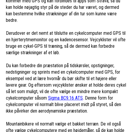
kommer med GPS og kan forbindes til apps som Strava, så du
kan holde nøjagtig styr på de steder du har været, og dermed
kan bestemme hvilke strækninger af din tur som kunne være
bedre.
Derudover er det nemt at tilslutte en cykelcomputer med GPS til
en hjerterytmemonitor og en kadencesensor. Vejcyklister vil ofte
bruge en cykel-GPS til træning, så de dermed kan forbedre
særlige strækninger af et løb.
Du kan forbedre din præstation på tidskørsler, opstigninger,
nedstigninger og sprints med en cykelcomputer med GPS, for
eksempel ved at lære hvornår du bør skifte til et højere eller
lavere gear. Og eftersom vejcyklister ønsker at holde deres cykel
så let som muligt, vil de ofte vælge en mindre mere kompakt
cykelcomputer såsom
Sigma BC9.16 ATS
. Denne form for
cykelcomputer vil normalt blive placeret midt på styret, så den
ikke påvirker den aerodynamiske præstation.
Mountainbikere vil normalt vælge et bakket terræn. De vil også
ofte vælge cykelcomputere med en højdemåler, så de kan holde