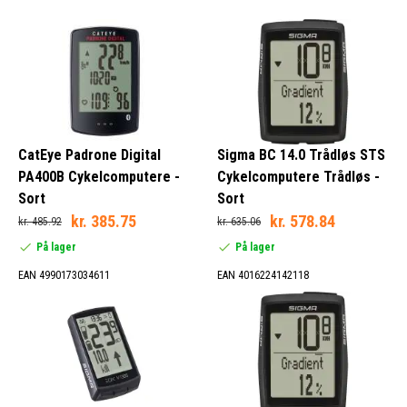
CatEye Padrone Digital
Sigma BC 14.0 Trådløs STS
PA400B Cykelcomputere -
Cykelcomputere Trådløs -
Sort
Sort
kr. 385.75
kr. 578.84
kr. 485.92
kr. 635.06
På lager
På lager
EAN 4990173034611
EAN 4016224142118