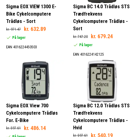
Sigma EOX VIEW 1300 E-
Sigma BC 14.0 Trådløs STS
Bike Cykelcomputere
Trædfrekvens
Trådløs - Sort
Cykelcomputere Trådløs -
kr. 632.89
Sort
kr. 971.47
kr. 679.24
kr. 747.20
På lager
På lager
EAN 4016224450503
EAN 4016224142125
Sigma EOX View 700
Sigma BC 12.0 Trådløs STS
Cykelcomputere Trådløs
Trædfrekvens
For. E-Bike
Cykelcomputere Trådløs -
kr. 486.14
Hvid
kr. 597.61
kr. 540.19
kr. 597.61
På lager