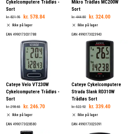
Cykelcomputere Trådløs -
Mikro Trådløs MC200W
Sort
Sort
kr. 578.84
kr. 324.00
kr. 821.95
kr. 444.80
Ikke på lager
Ikke på lager
EAN 4990173031788
EAN 4990173023943
Cateye Velo VT230W
Cateye Cykelcomputere
Cykelcomputere Trådløs -
Strada Slank RD310W
Sort
Trådløs Sort
kr. 246.70
kr. 339.40
kr. 298.65
kr. 522.92
Ikke på lager
Ikke på lager
EAN 4990173028580
EAN 4990173025091