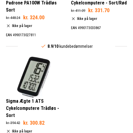
Padrone PA100W Trådløs
Cykelcomputere - Sort/Rød
Sort
kr. 331.70
kr. 411.09
kr. 324.00
kr. 448.24
Ikke på lager
Ikke på lager
EAN 4990173033867
EAN 4990173027811
8.9/10
kundebedømmelser
Sigma Ægte 1 ATS
Cykelcomputere Trådløs -
Sort
kr. 300.82
kr. 394.42
Ikke på lager