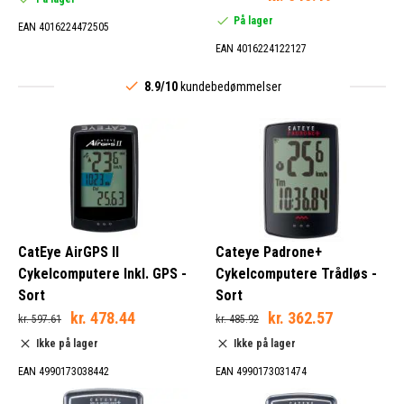
På lager
EAN 4016224472505
EAN 4016224122127
8.9/10
kundebedømmelser
CatEye AirGPS II
Cateye Padrone+
Cykelcomputere Inkl. GPS -
Cykelcomputere Trådløs -
Sort
Sort
kr. 478.44
kr. 362.57
kr. 597.61
kr. 485.92
Ikke på lager
Ikke på lager
EAN 4990173038442
EAN 4990173031474