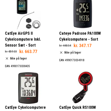
CatEye AirGPS II
Cateye Padrone PA100W
Cykelcomputere Inkl.
Cykelcomputere - Sort
Sensor Sæt - Sort
kr. 347.17
kr. 448.54
kr. 663.77
kr. 859.33
Ikke på lager
Ikke på lager
EAN 4990173034918
EAN 4990173038435
CatEye Cykelcomputere
CatEye Quick RS100W