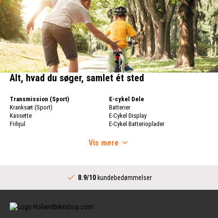
Alt, hvad du søger, samlet ét sted
Transmission (Sport)
E-cykel Dele
Kranksæt (Sport)
Batterier
Kassette
E-Cykel Display
Frihjul
E-Cykel Batterioplader
Cykelkæde
Cykelhjul
Skifter
Vis
mere
Cykelhjul
Skiftere (Sport)
Fælge
Komplet Bundbeslag
Cykeleger
Transmission (City)
Bagnav
8.9/10
kundebedømmelser
Kranksæt (City)
Styr
Skiftere (City)
Stammer
Bundbeslag (City)
Styr
Kædehjul til Internt Gearnav
Håndtag