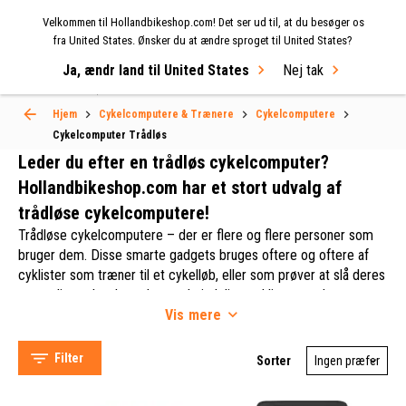
Velkommen til Hollandbikeshop.com! Det ser ud til, at du besøger os
MENU
fra United States. Ønsker du at ændre sproget til United States?
Ja, ændr land til United States
Nej tak
Select Language
▼
Hjem
Cykelcomputere & Trænere
Cykelcomputere
Cykelcomputer Trådløs
Cykelcomputer Trådløs
Leder du efter en trådløs cykelcomputer?
Hollandbikeshop.com har et stort udvalg af
trådløse cykelcomputere!
Trådløse cykelcomputere – der er flere og flere personer som
bruger dem. Disse smarte gadgets bruges oftere og oftere af
cyklister som træner til et cykelløb, eller som prøver at slå deres
personlige rekord – selv om almindelige cyklister og dem som
CatEye (14)
Vis
mere
kun kører ind i mellem (når vejret er godt), også bruger dem. En
Sigma (10)
cykelcomputer er et fantastisk værktøj til at holde styr på hvor
Batavus (1)
langt du har cyklet. Det er grunden til, at cykelcomputere også
Filter
Sorter
kaldes for odometere.