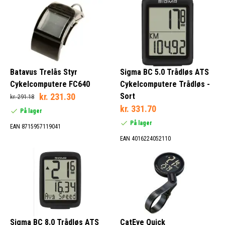
Cykelcomputere vil generelt vise din nuværende hastighed og tid,
Rød (1)
kørte afstand og kalorieforbrug. Men der er mere, og der er
Hvid (3)
ingen kabler som skal gemmes væk, som hvis du havde en
Sort (23)
kabelført cykelcomputer. Herunder vil vi vise dig alt som er
muligt med trådløse cykelcomputere.
Batavus Trelås Styr
Sigma BC 5.0 Trådløs ATS
Ja (24)
Cykelcomputere FC640
Cykelcomputere Trådløs -
Nej (1)
kr. 231.30
Sort
kr. 291.18
kr. 331.70
På lager
På lager
EAN 8715957119041
Ja (3)
EAN 4016224052110
Nej (22)
Ja (9)
Nej (16)
Sigma BC 8.0 Trådløs ATS
CatEye Quick