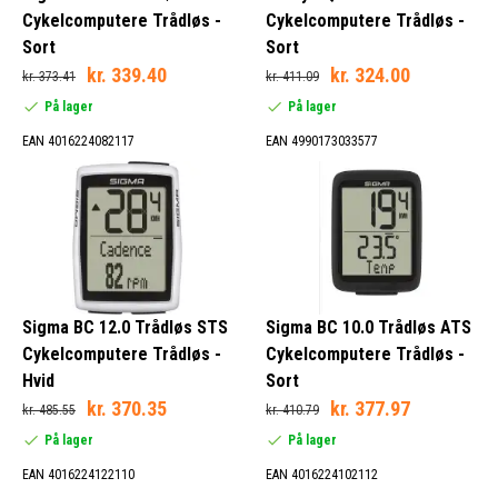
Cykelcomputere Trådløs -
Cykelcomputere Trådløs -
Sort
Sort
Nej (22)
kr. 339.40
kr. 324.00
Ja (3)
kr. 373.41
kr. 411.09
På lager
På lager
EAN 4016224082117
EAN 4990173033577
Sigma BC 12.0 Trådløs STS
Sigma BC 10.0 Trådløs ATS
Cykelcomputere Trådløs -
Cykelcomputere Trådløs -
Hvid
Sort
kr. 370.35
kr. 377.97
kr. 485.55
kr. 410.79
På lager
På lager
EAN 4016224122110
EAN 4016224102112