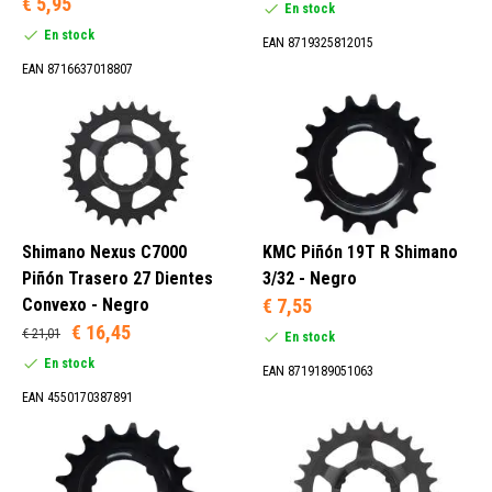
€ 5,95
En stock
En stock
EAN 8719325812015
EAN 8716637018807
Shimano Nexus C7000
KMC Piñón 19T R Shimano
Piñón Trasero 27 Dientes
3/32 - Negro
Convexo - Negro
€ 7,55
€ 16,45
€ 21,01
En stock
En stock
EAN 8719189051063
EAN 4550170387891