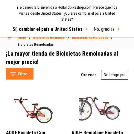
¡Te damos la bienvenida a Hollandbikeshop.com! Parece que nos
MENU
visitas desde United States. ¿Quieres cambiar el país a United
States?
Select Language
▼
Sí, cambiar el país a United States
No, gracias
Bicicletas Remolcadas
Inicio
Bicicletas Infantiles
Bicicletas Remolcadas
Bicicletas Remolcadas
¡La mayor tienda de Bicicletas Remolcadas al
mejor precio!
Filtro
Ordenar
Hollandbikeshop (2)
XLC (1)
Roland (1)
Verde (1)
Rojo (2)
ADD+ Bicicleta Con
ADD+ Remolque Bicicleta