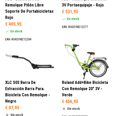
Remolque Piñón Libre
3V Portaequipaje - Rojo
Soporte De Portabicicletas
€ 531,95
Rojo
En stock
1 Velocidad (1)
€ 405,95
3 Velocidades (2)
EAN 4043598212277
En stock
EAN 4043598212284
Bicicleta Remolcada (3)
20" (3)
XLC S03 Barra De
Roland Add+Bike Bicicleta
Extracción Barra Para.
Con Remolque 20" 3V -
Bicicleta Con Remolque -
Verde
Negro
€ 456,95
€ 87,95
Sin stock
Sin stock