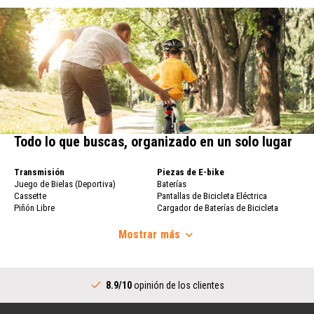
Todo lo que buscas, organizado en un solo lugar
Transmisión
Piezas de E-bike
Juego de Bielas (Deportiva)
Baterías
Cassette
Pantallas de Bicicleta Eléctrica
Piñón Libre
Cargador de Baterías de Bicicleta
Cadena de Bicicleta
Eléctrica
Cambio de Marchas
Mostrar
más
Ruedas de Bicicleta
Palancas de Cambio (Deportiva)
Ruedas de Bicicleta
Pedalier Completo
Llanta
Transmisión (Urbana)
Radios de Bicicleta
8.9/10
opinión de los clientes
Juego de Bielas (Urbana)
Buje Trasero
Palancas de Cambio (Urbana)
Manillar