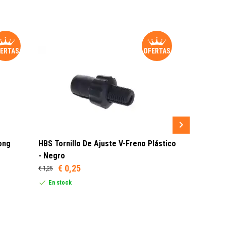
ERTAS
OFERTAS
ong
HBS Tornillo De Ajuste V-Freno Plástico
Sram MRX 
- Negro
7V - Rojo
€ 0,25
€ 1,25
Este produc
siguientes 
En stock