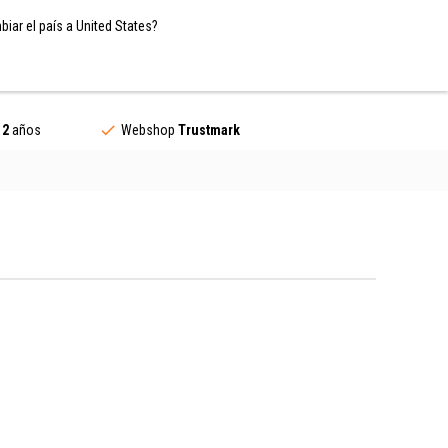
Spain / EUR
ES
iar el país a United States?
Contacto
e
2
años
Webshop
Trustmark