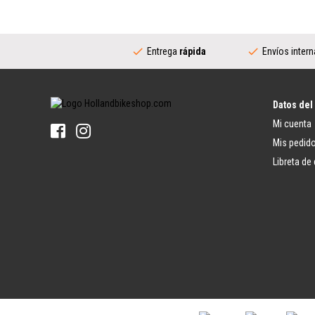
Ruedas de Bicicleta
Palancas de Cambio (Deportiva)
Ruedas de Bicicleta
Pedalier Completo
Llanta
Transmisión (Urbana)
Radios de Bicicleta
Entrega
rápida
Envíos inter
Juego de Bielas (Urbana)
Buje Trasero
Palancas de Cambio (Urbana)
Manillar
Pedalier (Urbana)
Potencias
Piñón Trasero para Buje de Cambio
Manillares
Interno
Datos del
Puños de Manillar
Mi cuenta
Neumáticos
Timbres de Bicicleta
Neumáticos de Bicicleta
Mis pedid
Pedales
Cámara de Bicicleta
Libreta de
Pedales
Fondo de Llanta
Pedales de Plataforma
Reparación de Neumáticos de
Pedales Clipless
Bicicleta
Frenos (Deportiva)
Portaequipajes
Palanca de Freno de Bicicleta
Protectores de Ruedas
Pastillas de Freno
Portaequipajes
Frenos de Bicicleta
Correas para Portaequipajes
Cable de Freno
Sillín de Bicicleta
Frenos (Urbana)
Sillín
Palanca de Freno
Tija de Sillín
Unidad de Frenado
Materiales de Montaje para Tijas de