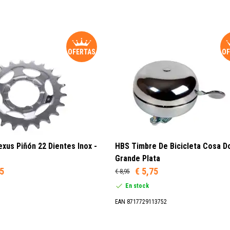
OFERTAS
OF
xus Piñón 22 Dientes Inox -
HBS Timbre De Bicicleta Cosa D
Grande Plata
95
€ 5,75
€ 8,95
En stock
EAN 8717729113752