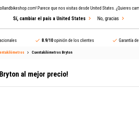
ollandbikeshop.com! Parece que nos visitas desde United States. ¿Quieres camb
Sí, cambiar el país a United States
No, gracias
lismo
Bicicletas
Marcas
OFERTAS
nacionales
8.9/10
opinión de los clientes
Garantía d
entakilómetros
Cuentakilómetros Bryton
Bryton al mejor precio!