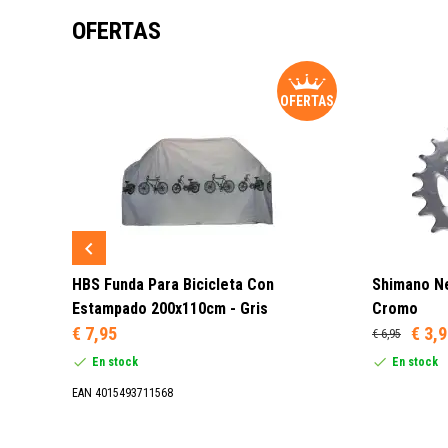
OFERTAS
ERTAS
OFERTAS
ero / 3
HBS Funda Para Bicicleta Con
Shimano Ne
Estampado 200x110cm - Gris
Cromo
€ 7,95
€ 3,
€ 6,95
En stock
En stock
EAN 4015493711568