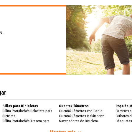
e.
gar
Sillas para Bicicletas
Cuentakilómetros
Ropa de M
Sillita Portabebés Delantera para
Cuentakilómetros con Cable
Camisetas 
Bicicleta
Cuentakilómetros Inalámbrico
Culottes d
Sillita Portabebés Trasera para
Navegadores de Bicicleta
Chaquetas 
Bicicleta
Guantes d
Nutrición
Parabrisas para Sillita Portabebés de
Zapatos De