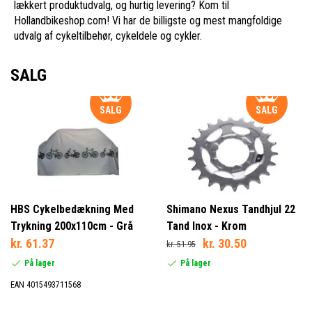
lækkert produktudvalg, og hurtig levering? Kom til
Hollandbikeshop.com! Vi har de billigste og mest mangfoldige
udvalg af cykeltilbehør, cykeldele og cykler.
SALG
SALG
SALG
HBS Cykelbedækning Med
Shimano Nexus Tandhjul 22
Trykning 200x110cm - Grå
Tand Inox - Krom
kr. 61.37
kr. 30.50
kr. 51.95
På lager
På lager
EAN 4015493711568