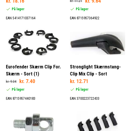
kr. 18.16
kr. 9.64
kr. 11.21
På lager
På lager
EAN 5414171037164
EAN 8715957364922
Eurofender Skærm Clip For.
Stronglight Skærmstang-
Skærm - Sort (1)
Clip Mix Clip - Sort
kr. 7.40
kr. 12.71
kr. 9.34
På lager
På lager
EAN 8715957440183
EAN 3700223722433