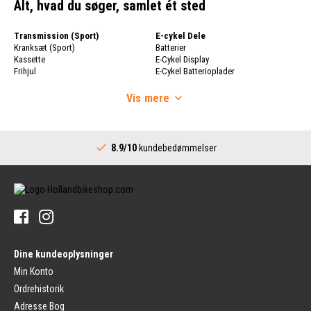
Alt, hvad du søger, samlet ét sted
Transmission (Sport)
E-cykel Dele
Kranksæt (Sport)
Batterier
Kassette
E-Cykel Display
Frihjul
E-Cykel Batterioplader
Cykelkæde
Cykelhjul
Skifter
Vis
mere
Cykelhjul
Skiftere (Sport)
Fælge
Komplet Bundbeslag
Cykeleger
Transmission (City)
Bagnav
8.9/10
kundebedømmelser
Kranksæt (City)
Styr
Skiftere (City)
Stammer
Bundbeslag (City)
Styr
Kædehjul til Internt Gearnav
Håndtag
Dæk
Cykelringklokker
Cykeldæk
Pedaler
Cykel Indre Slanger
Pedaler
Fælgtape
Dine kundeoplysninger
Platform Pedaler
Cykeldæk Reparering
Pedaler uden Clips
Min Konto
Bagagebærer
Ordrehistorik
Bremser (Sport)
Beklædningsbeskyttere
Cykel Bremsehåndtag
Bagagebærrere
Adresse Bog