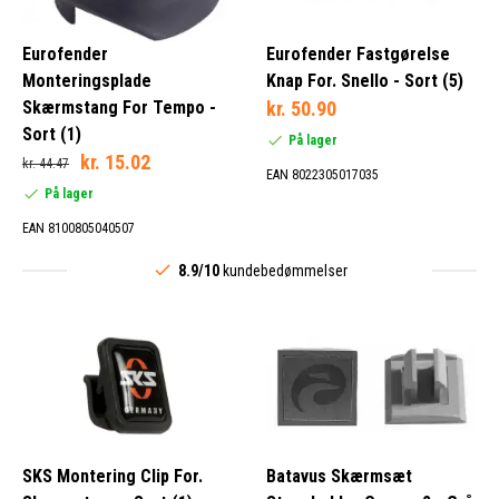
Eurofender
Eurofender Fastgørelse
Monteringsplade
Knap For. Snello - Sort (5)
Skærmstang For Tempo -
kr. 50.90
Sort (1)
På lager
kr. 15.02
kr. 44.47
EAN 8022305017035
På lager
EAN 8100805040507
8.9/10
kundebedømmelser
SKS Montering Clip For.
Batavus Skærmsæt