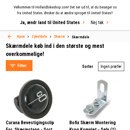
Velkommen til Hollandbikeshop.com! Det ser ud til, at du besøger os
MENU
fra United States. Ønsker du at ændre sproget til United States?
Ja, ændr land til United States
Nej tak
Select Language
▼
Hjem
Cykeldele
Skærm
Skærmdele
Skærmdele køb ind i den største og mest
Skærmdele
overkommelige!
Filter
Sorter
SKS (106)
Eurofender (34)
Curana (31)
Contec (14)
Curana Bevestigingsclip
Bofix Skærm Montering
For. Skærmstang - Sort
Krog Komplet - Sølv (1)