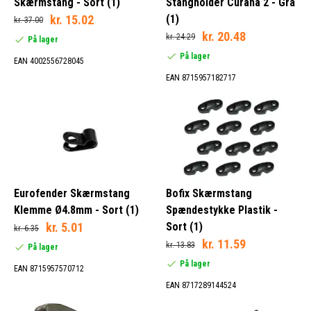
Skærmstang - Sort (1)
Stangholder Curana 2 - Grå
kr. 15.02
(1)
kr. 37.00
kr. 20.48
kr. 24.29
På lager
På lager
EAN 4002556728045
EAN 8715957182717
Eurofender Skærmstang
Bofix Skærmstang
Klemme Ø4.8mm - Sort (1)
Spændestykke Plastik -
kr. 5.01
Sort (1)
kr. 6.35
kr. 11.59
kr. 13.83
På lager
På lager
EAN 8715957570712
EAN 8717289144524