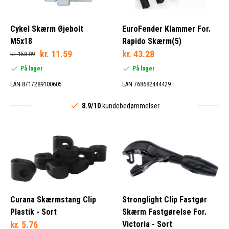
Cykel Skærm Øjebolt
EuroFender Klammer For.
M5x18
Rapido Skærm(5)
kr. 11.59
kr. 43.28
kr. 158.09
På lager
På lager
EAN 8717289100605
EAN 768682444429
8.9/10
kundebedømmelser
Curana Skærmstang Clip
Stronglight Clip Fastgør
Plastik - Sort
Skærm Fastgørelse For.
kr. 5.76
Victoria - Sort