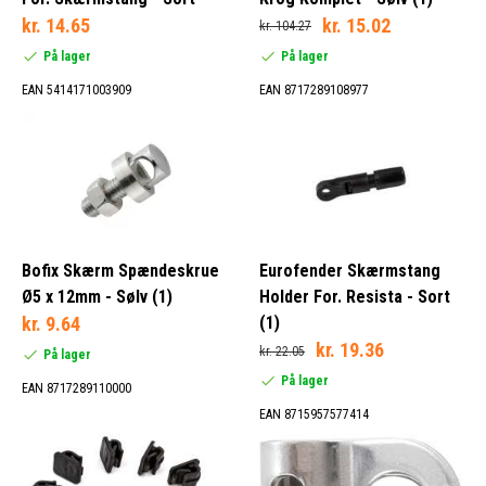
kr. 14.65
kr. 15.02
kr. 104.27
Baglys (1)
På lager
På lager
Adapter (5)
EAN 5414171003909
EAN 8717289108977
Afdækningskappe (1)
Beskytter (1)
Bedækning (2)
Bofix Skærm Spændeskrue
Eurofender Skærmstang
Ø5 x 12mm - Sølv (1)
Holder For. Resista - Sort
kr. 9.64
(1)
Sølv (23)
kr. 19.36
kr. 22.05
På lager
Sort (98)
På lager
EAN 8717289110000
EAN 8715957577414