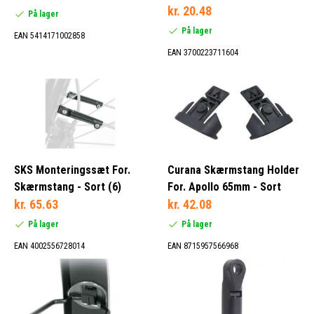
kr. 20.48
På lager
På lager
EAN 5414171002858
EAN 3700223711604
SKS Monteringssæt For.
Curana Skærmstang Holder
Skærmstang - Sort (6)
For. Apollo 65mm - Sort
kr. 65.63
kr. 42.08
På lager
På lager
EAN 4002556728014
EAN 8715957566968