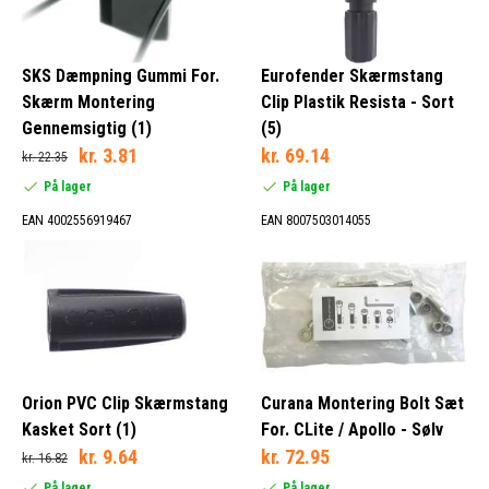
SKS Dæmpning Gummi For.
Eurofender Skærmstang
Skærm Montering
Clip Plastik Resista - Sort
Gennemsigtig (1)
(5)
kr. 3.81
kr. 69.14
kr. 22.35
På lager
På lager
EAN 4002556919467
EAN 8007503014055
Orion PVC Clip Skærmstang
Curana Montering Bolt Sæt
Kasket Sort (1)
For. CLite / Apollo - Sølv
kr. 9.64
kr. 72.95
kr. 16.82
På lager
På lager