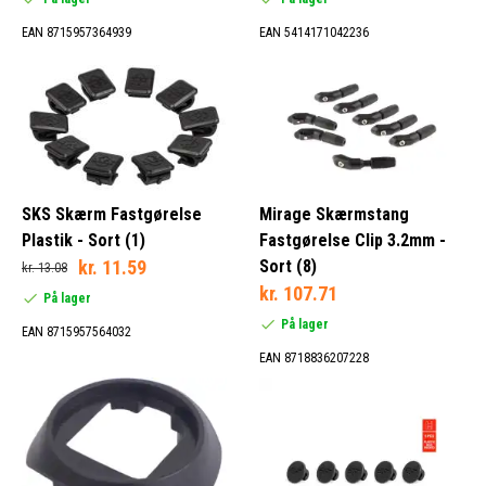
EAN 8715957364939
EAN 5414171042236
SKS Skærm Fastgørelse
Mirage Skærmstang
Plastik - Sort (1)
Fastgørelse Clip 3.2mm -
kr. 11.59
Sort (8)
kr. 13.08
kr. 107.71
På lager
På lager
EAN 8715957564032
EAN 8718836207228