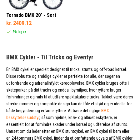
Tornado BMX 20" - Sort
kr. 2409.12
På lager
BMX Cykler - Til Tricks og Eventyr
En BMX cykel er specielt designet til tricks, stunts og off-road kørsel.
Disse robuste og smidige cykler er perfekte for alle, der søger en
udfordrende og adrenalinfyldt køreoplevelse. BMX cykler bruges ofte i
skateparker, på dirt tracks og endda i bymiljøer, hvor ryttere bruger
forhindringer og rails til at udføre spektakulære tricks. Takket være deres
stærke rammer og kompakte design kan de tåle et stød og er ideelle for
både begyndere og erfarne ryttere. At bære det rigtige
BMX
beskyttelsesudstyr
, såsom hjelme, knæ- og albuebeskyttere, er
essentielt for at forhindre skader under kørsel og udførelse af stunts.
Uanset om du leder efter en BMX stuntcykel, en BMX cykel til børn eller
en 24-tommers BMX cykel, finder du et omfattende udvalg af BMX cykler