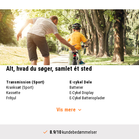
Alt, hvad du søger, samlet ét sted
Transmission (Sport)
E-cykel Dele
Kranksæt (Sport)
Batterier
Kassette
E-Cykel Display
Frihjul
E-Cykel Batterioplader
Cykelkæde
Cykelhjul
Skifter
Vis
mere
Cykelhjul
Skiftere (Sport)
Fælge
Komplet Bundbeslag
Cykeleger
Transmission (City)
Bagnav
8.9/10
kundebedømmelser
Kranksæt (City)