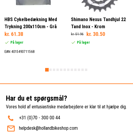
HBS Cykelbedækning Med
Shimano Nexus Tandhjul 22
Trykning 200x110cm - Grå
Tand Inox - Krom
kr. 61.38
kr. 30.50
kr. 51.96
På lager
På lager
EAN 4015493711568
Har du et spørgsmål?
Vores hold af entusiastiske medarbejdere er klar til at hjælpe dig.
+31 (0)70 - 300 00 44
helpdesk@hollandbikeshop.com