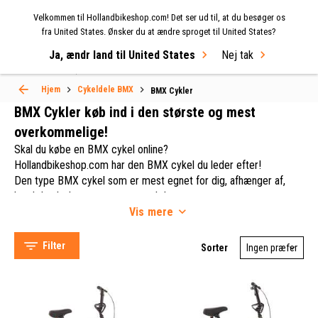
Velkommen til Hollandbikeshop.com! Det ser ud til, at du besøger os
MENU
fra United States. Ønsker du at ændre sproget til United States?
Ja, ændr land til United States
Nej tak
Select Language
▼
BMX Cykler
Hjem
Cykeldele BMX
BMX Cykler
BMX Cykler køb ind i den største og mest
overkommelige!
Skal du købe en BMX cykel online?
Hollandbikeshop.com har den BMX cykel du leder efter!
Den type BMX cykel som er mest egnet for dig, afhænger af,
hvad du planlægger at gøre med den.
Vis
mere
Hvilken BMX disciplin skal du bruge din BMX cykel til?
Kørsel i snavs, på gaden, i parken, vertikalt eller på flade
Hollandbikeshop (11)
strækninger?
Filter
Sorter
I vores brede og alsidige udvalg af BMX cykler og cykeldele på
Hollandbikeshop.com, kan du finde de bedste BMX cykler når det
kommer til hastighed, manøvredygtighed og korte sprints.
Drenge (3)