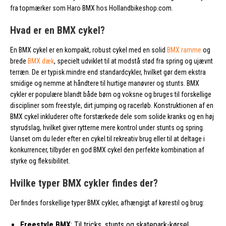
fra topmærker som Haro BMX hos Hollandbikeshop.com.
Hvad er en BMX cykel?
En BMX cykel er en kompakt, robust cykel med en solid
BMX ramme
og
brede
BMX dæk
, specielt udviklet til at modstå stød fra spring og ujævnt
terræn. De er typisk mindre end standardcykler, hvilket gør dem ekstra
smidige og nemme at håndtere til hurtige manøvrer og stunts. BMX
cykler er populære blandt både børn og voksne og bruges til forskellige
discipliner som freestyle, dirt jumping og racerløb. Konstruktionen af en
BMX cykel inkluderer ofte forstærkede dele som solide kranks og en høj
styrudslag, hvilket giver rytterne mere kontrol under stunts og spring.
Uanset om du leder efter en cykel til rekreativ brug eller til at deltage i
konkurrencer, tilbyder en god BMX cykel den perfekte kombination af
styrke og fleksibilitet.
Hvilke typer BMX cykler findes der?
Der findes forskellige typer BMX cykler, afhængigt af kørestil og brug:
Freestyle BMX
: Til tricks, stunts og skatepark-kørsel.