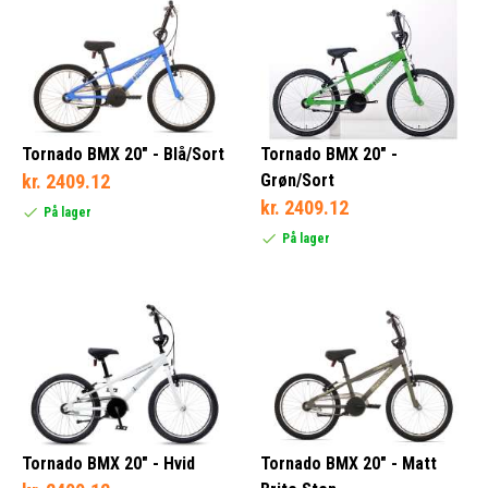
Blå (1)
Grå (2)
Grøn (1)
Tornado BMX 20" - Blå/Sort
Tornado BMX 20" -
Rød (2)
kr. 2409.12
Grøn/Sort
kr. 2409.12
På lager
På lager
20 cm (3)
Tornado BMX 20" - Hvid
Tornado BMX 20" - Matt