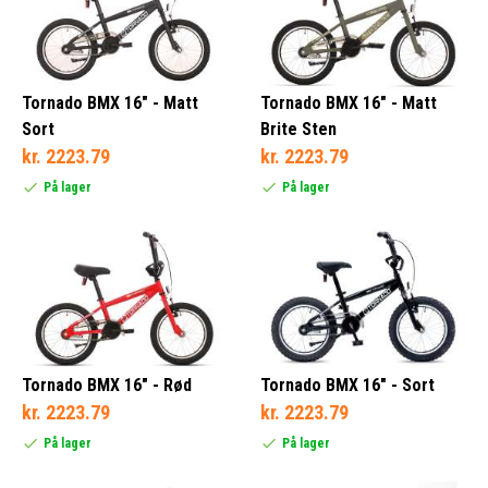
20 Tommer (7)
16 Tommer (4)
Tornado BMX 16" - Matt
Tornado BMX 16" - Matt
Sort
Brite Sten
kr. 2223.79
kr. 2223.79
1 Hastighed (11)
På lager
På lager
104 - 110 = 16 Tommer (3)
4 - 6 År = 16 Tommer (3)
Tornado BMX 16" - Rød
Tornado BMX 16" - Sort
kr. 2223.79
kr. 2223.79
På lager
På lager
105 - 115 cm = 16 Tommer (3)