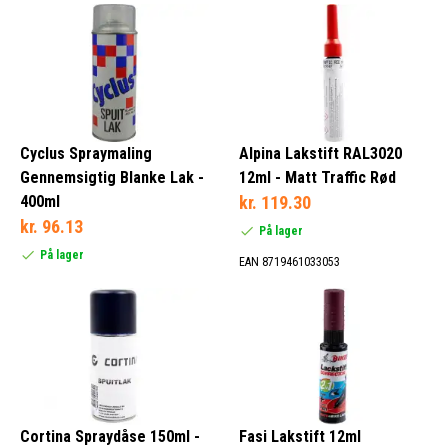
Cyclus Spraymaling
Alpina Lakstift RAL3020
Gennemsigtig Blanke Lak -
12ml - Matt Traffic Rød
400ml
kr. 119.30
kr. 96.13
På lager
På lager
EAN 8719461033053
Cortina Spraydåse 150ml -
Fasi Lakstift 12ml