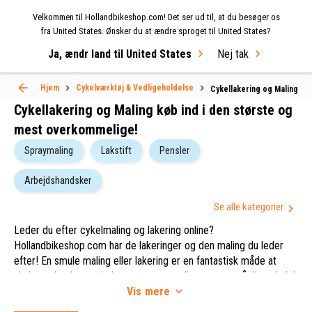
Velkommen til Hollandbikeshop.com! Det ser ud til, at du besøger os
MENU
fra United States. Ønsker du at ændre sproget til United States?
Ja, ændr land til United States
Nej tak
Select Language
▼
Hjem
Cykelværktøj & Vedligeholdelse
Cykellakering og Maling
Cykellakering og Maling køb ind i den største og
mest overkommelige!
Cykellakering og Maling
Spraymaling
Lakstift
Pensler
Arbejdshandsker
Se alle kategorier
Leder du efter cykelmaling og lakering online?
FaSi (329)
Hollandbikeshop.com har de lakeringer og den maling du leder
Cortina (247)
efter! En smule maling eller lakering er en fantastisk måde at
Alpina Bikes (142)
skabe et beskyttende lag, og et personligt anstrøg på din cykel. I
Gazelle (116)
Vis
mere
vores omfattende og alsidige udvalg af cykelværktøj og
vedligeholdelsesprodukter på Hollandbikeshop.com, kan du finde