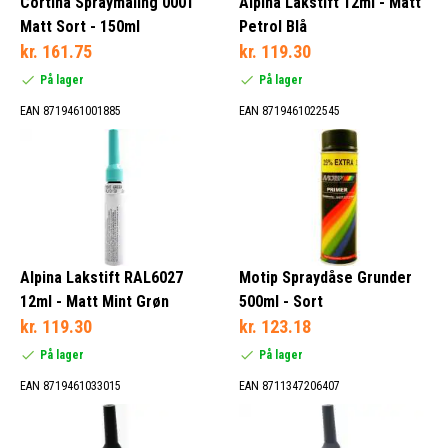
Cortina Spraymaling 0001
Alpina Lakstift 12ml - Matt
Matt Sort - 150ml
Petrol Blå
kr. 161.75
kr. 119.30
På lager
På lager
EAN 8719461001885
EAN 8719461022545
Alpina Lakstift RAL6027
Motip Spraydåse Grunder
12ml - Matt Mint Grøn
500ml - Sort
kr. 119.30
kr. 123.18
På lager
På lager
EAN 8719461033015
EAN 8711347206407