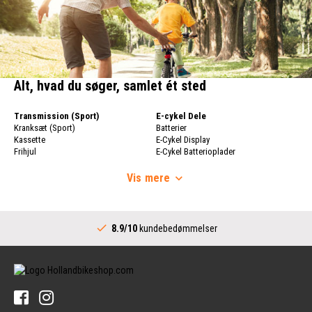
Alt, hvad du søger, samlet ét sted
Transmission (Sport)
E-cykel Dele
Kranksæt (Sport)
Batterier
Kassette
E-Cykel Display
Frihjul
E-Cykel Batterioplader
Cykelkæde
Cykelhjul
Skifter
Vis
mere
Cykelhjul
Skiftere (Sport)
Fælge
Komplet Bundbeslag
Cykeleger
Transmission (City)
Bagnav
8.9/10
kundebedømmelser
Kranksæt (City)
Styr
Skiftere (City)
Stammer
Bundbeslag (City)
Styr
Kædehjul til Internt Gearnav
Håndtag
Dæk
Cykelringklokker
Cykeldæk