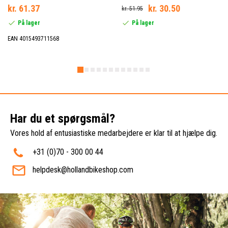
kr. 61.37
kr. 30.50
kr. 51.95
På lager
På lager
EAN 4015493711568
Har du et spørgsmål?
Vores hold af entusiastiske medarbejdere er klar til at hjælpe dig.
+31 (0)70 - 300 00 44
helpdesk@hollandbikeshop.com