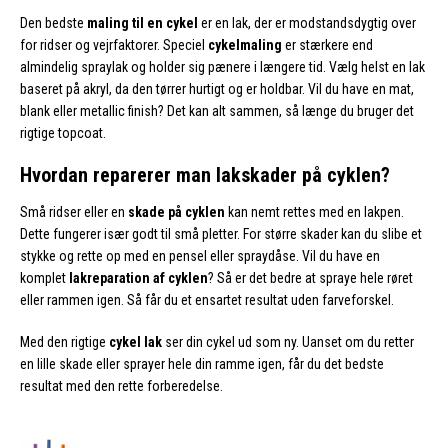
Den bedste
maling til en cykel
er en lak, der er modstandsdygtig over
for ridser og vejrfaktorer. Speciel
cykelmaling
er stærkere end
almindelig spraylak og holder sig pænere i længere tid. Vælg helst en lak
baseret på akryl, da den tørrer hurtigt og er holdbar. Vil du have en mat,
blank eller metallic finish? Det kan alt sammen, så længe du bruger det
rigtige topcoat.
Hvordan reparerer man lakskader på cyklen?
Små ridser eller en
skade på cyklen
kan nemt rettes med en lakpen.
Dette fungerer især godt til små pletter. For større skader kan du slibe et
stykke og rette op med en pensel eller spraydåse. Vil du have en
komplet
lakreparation af cyklen
? Så er det bedre at spraye hele røret
eller rammen igen. Så får du et ensartet resultat uden farveforskel.
Med den rigtige
cykel lak
ser din cykel ud som ny. Uanset om du retter
en lille skade eller sprayer hele din ramme igen, får du det bedste
resultat med den rette forberedelse.