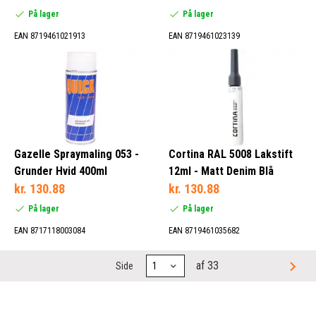
På lager
På lager
EAN 8719461021913
EAN 8719461023139
Gazelle Spraymaling 053 -
Cortina RAL 5008 Lakstift
Grunder Hvid 400ml
12ml - Matt Denim Blå
kr. 130.88
kr. 130.88
På lager
På lager
EAN 8717118003084
EAN 8719461035682
af 33
Side