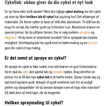
Cykellak: sådan giver du din cykel et nyt look
En ny farve eller små skader? Med den rigtige
cykel maling
ser din cykel
ud som ny. Men
hvilken lak til cykel
har jeg brug for? Det afhænger af
materialet. De fleste cykler er lavet af stål eller aluminium. Til stål har du
brug for en lak, der hæfter godt og forhindrer rust. Aluminium kræver en
speciel primer, før du påfører farven. Der er valg mellem
spraylak
og
lakpenne
. Vil du have et strømlinet resultat? Så er spraylak den bedste
mulighed. Selvfølgelig kan du også med en bøtte maling og en
pensel
give din cykel et lag maling.
Er det nemt at spraye en cykel?
At spraye en cykel er ikke svært, men det kræver en god forberedelse.
Først skal du
slibe
den gamle lak og
rengøre
cyklen. Brug derefter en
primer for at få den nye
cykel lak
til at hæfte bedre. Spray i tynde lag og
lad hvert lag tørre godt. Arbejd i et godt ventileret rum for at undgå
pletter og støvpartikler. Vil du bevare detaljer som et logo eller mønster?
Så dæk dem af med tape, før du begynder.
Hvilken spraymaling til cykel?