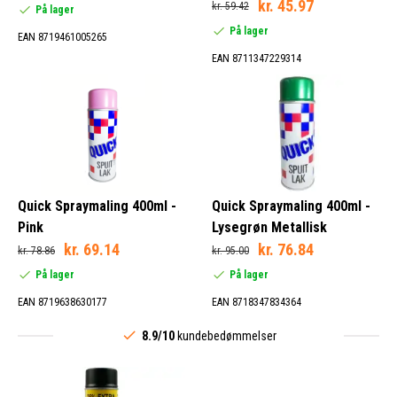
kr. 45.97
kr. 59.42
På lager
På lager
EAN 8719461005265
EAN 8711347229314
Quick Spraymaling 400ml -
Quick Spraymaling 400ml -
Pink
Lysegrøn Metallisk
kr. 69.14
kr. 76.84
kr. 78.86
kr. 95.00
På lager
På lager
EAN 8719638630177
EAN 8718347834364
8.9/10
kundebedømmelser