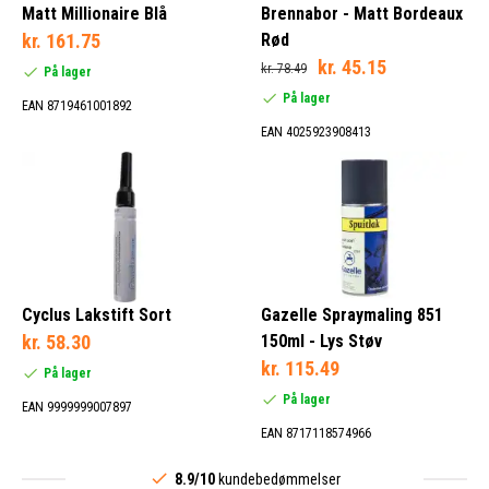
Matt Millionaire Blå
Brennabor - Matt Bordeaux
kr. 161.75
Rød
kr. 45.15
kr. 78.49
På lager
På lager
EAN 8719461001892
EAN 4025923908413
Cyclus Lakstift Sort
Gazelle Spraymaling 851
kr. 58.30
150ml - Lys Støv
kr. 115.49
På lager
På lager
EAN 9999999007897
EAN 8717118574966
8.9/10
kundebedømmelser