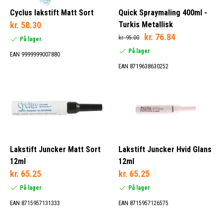
Cyclus lakstift Matt Sort
Quick Spraymaling 400ml -
kr. 58.30
Turkis Metallisk
kr. 76.84
kr. 95.00
På lager
På lager
EAN 9999999007880
EAN 8719638630252
Lakstift Juncker Matt Sort
Lakstift Juncker Hvid Glans
12ml
12ml
kr. 65.25
kr. 65.25
På lager
På lager
EAN 8715957131333
EAN 8715957126575