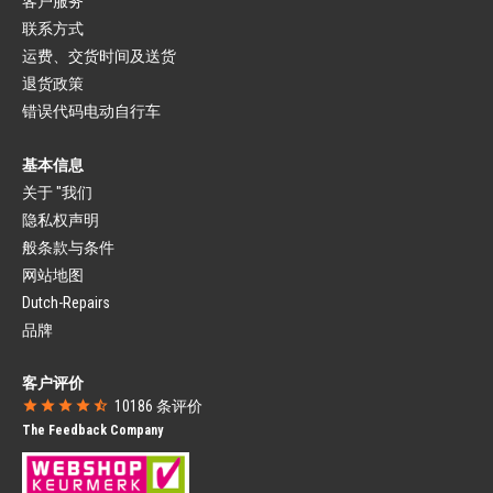
客户服务
刹车（城市）
座管
联系方式
制动杆
座管底座
刹车装置
座套
运费、交货时间及送货
闸线
退货政策
叉
自行车灯
固定叉
错误代码电动自行车
头灯
避震前叉
尾灯
车头碗组
自行车灯套件
基本信息
挡泥板
发电机
关于 "我们
挡泥板
名牌自行车零件
挡泥板撑条
隐私权声明
城市自行车零件
自行车挡泥板部件
般条款与条件
公路自行车部件
链罩
山地车部件
网站地图
封闭链罩
小轮车零件
Dutch-Repairs
开放式链罩
Gazelle自行车零件
Campagnolo
品牌
SRAM
自行车座
自行车码表
客户评价
自行车前座
自行车有线码表
10186
条评价
自行车后座
自行车无线码表
The Feedback Company
自行车座挡风玻璃
自行车导航
自行车篮
营养品
自行车篮
水壶