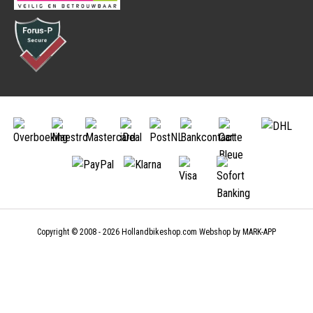
自行车篓
水壶架
自行车狗篮
运动营养品
锁
自行车保护装置
框架锁
自行车罩
链条锁
自行车箱
折叠锁
自行车车架保护件
U形锁
配件
钢缆锁
骑行训练台
驮包
自行车后视镜
双驮包
自行车用手机座
单驮包
暖手袋
车座包
童车配件
车把包
童车安全标示旗
汽车自行车架
童车辅助轮
自行车架
童车推杆
自行车架——后装架
童车车座
Copyright © 2008 - 2026
Hollandbikeshop.com
Webshop by
MARK-APP
曲棍球杆及球拍夹
打气筒
立式打气筒
自行车拖车
压缩自行车 迷你打气筒
自行车儿童拖车
二氧化碳打气筒
自行车狗拖车
自行车行李拖车
工具和维修