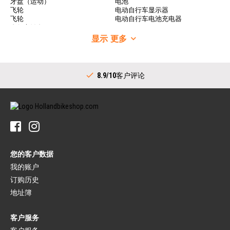
牙盘（运动）
电池
飞轮
电动自行车显示器
飞轮
电动自行车电池充电器
自行车链条
自行车车轮
变速器
显示
更多
自行车车轮
指拨（运动）
车圈
中轴套装
自行车辐条
链条（运动）
后花鼓
8.9/10
客户评论
牙盘（城市）
车把
指拨（城市）
把立
中轴（城市）
车把
内部齿毂链齿轮
车把把套
轮胎
自行车铃
自行车轮胎
脚踏
自行车内胎
脚踏
胎垫
您的客户数据
平台脚踏
自行车补胎
自锁脚踏
我的账户
行李架
订购历史
刹车（运动）
裙网
自行车制动杆
行李架
地址簿
刹车片
车架带
自行车刹车
客户服务
自行车车座
闸线
车座