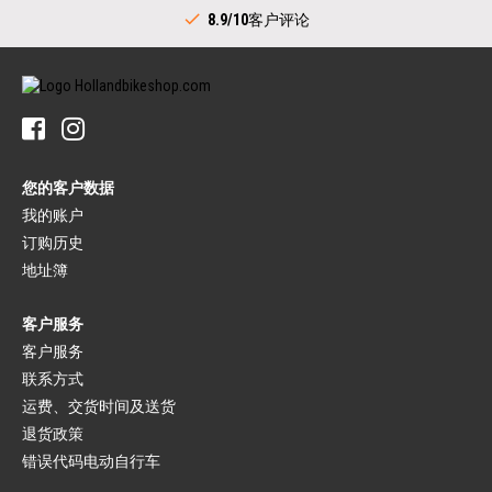
链条（运动）
后花鼓
8.9/10
客户评论
牙盘（城市）
车把
指拨（城市）
把立
中轴（城市）
车把
内部齿毂链齿轮
车把把套
轮胎
自行车铃
自行车轮胎
脚踏
自行车内胎
脚踏
胎垫
您的客户数据
平台脚踏
自行车补胎
自锁脚踏
我的账户
行李架
订购历史
刹车（运动）
裙网
自行车制动杆
行李架
地址簿
刹车片
车架带
自行车刹车
客户服务
自行车车座
闸线
车座
客户服务
刹车（城市）
座管
联系方式
制动杆
座管底座
刹车装置
座套
运费、交货时间及送货
闸线
退货政策
叉
自行车灯
固定叉
错误代码电动自行车
头灯
避震前叉
尾灯
车头碗组