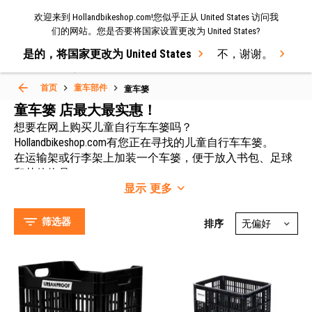
欢迎来到 Hollandbikeshop.com!您似乎正从 United States 访问我
菜单
们的网站。您是否要将国家设置更改为 United States?
是的，将国家更改为 United States
不，谢谢。
Select Language
▼
首页
童车部件
童车篓
童车篓 店最大最实惠！
想要在网上购买儿童自行车车篓吗？
童车篓
Hollandbikeshop.com有您正在寻找的儿童自行车车篓。
在运输架或行李架上加装一个车篓，便于放入书包、足球
和其他物品。
显示
更多
再加一个保护罩或篓盖，彰显个性的同时还能为物品遮风
挡雨并防止物品被盗。
在Hollandbikeshop.com琳琅满目、用途广泛的儿童自行车零
筛选器
排序
Urban Proof (17)
部件中，您将找到各种优质美观的儿童自行车车篓。
Basil (11)
Hollandbikeshop (8)
FastRider (3)