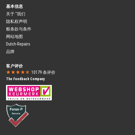
自行车灯套件
基本信息
挡泥板
发电机
关于 "我们
挡泥板
名牌自行车零件
挡泥板撑条
隐私权声明
城市自行车零件
自行车挡泥板部件
般条款与条件
公路自行车部件
链罩
山地车部件
网站地图
封闭链罩
小轮车零件
Dutch-Repairs
开放式链罩
Gazelle自行车零件
Campagnolo
品牌
SRAM
自行车座
自行车码表
客户评价
自行车前座
自行车有线码表
10179
条评价
自行车后座
自行车无线码表
The Feedback Company
自行车座挡风玻璃
自行车导航
自行车篮
营养品
自行车篮
水壶
自行车篓
水壶架
自行车狗篮
运动营养品
锁
自行车保护装置
框架锁
自行车罩
链条锁
自行车箱
折叠锁
自行车车架保护件