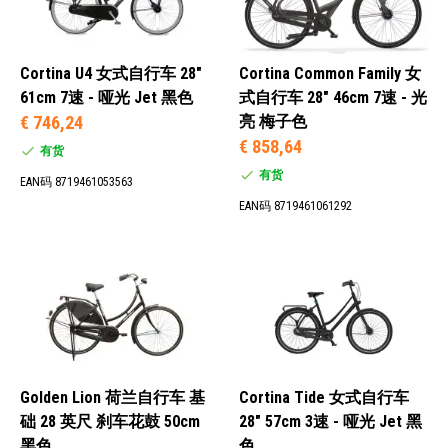
49厘米 (2)
50厘米 (22)
53厘米 (6)
Cortina U4 女式自行车 28"
Cortina Common Family 女
54厘米 (3)
61cm 7速 - 哑光 Jet 黑色
式自行车 28" 46cm 7速 - 光
€ 746,24
亮 梅子色
€ 858,64
有货
有货
EAN码 8719461053563
1速 (2)
EAN码 8719461061292
3速 (34)
7速 (29)
9速 (1)
蓝色 (9)
灰色 (17)
绿色 (9)
Golden Lion 荷兰自行车 基
Cortina Tide 女式自行车
哑光蓝色 (1)
础 28 英尺 刹车花鼓 50cm
28" 57cm 3速 - 哑光 Jet 黑
黑色
色