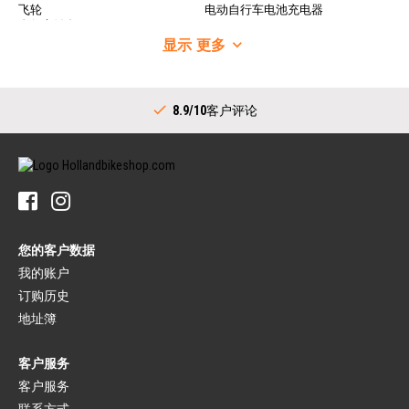
飞轮
电动自行车电池充电器
自行车链条
自行车车轮
变速器
显示
更多
自行车车轮
指拨（运动）
车圈
中轴套装
自行车辐条
链条（运动）
后花鼓
8.9/10
客户评论
牙盘（城市）
车把
指拨（城市）
把立
中轴（城市）
车把
内部齿毂链齿轮
车把把套
轮胎
自行车铃
自行车轮胎
脚踏
自行车内胎
脚踏
胎垫
您的客户数据
平台脚踏
自行车补胎
自锁脚踏
我的账户
行李架
订购历史
刹车（运动）
裙网
自行车制动杆
行李架
地址簿
刹车片
车架带
自行车刹车
客户服务
自行车车座
闸线
车座
客户服务
刹车（城市）
座管
联系方式
制动杆