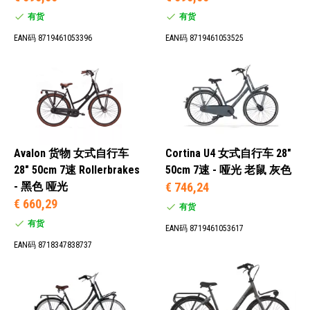
有货
有货
城市自行车 (1)
EAN码 8719461053396
EAN码 8719461053525
城市自行车 (53)
行李箱自行车 (12)
28L (3)
30L (21)
Avalon 货物 女式自行车
Cortina U4 女式自行车 28"
32L (10)
28" 50cm 7速 Rollerbrakes
50cm 7速 - 哑光 老鼠 灰色
34L (28)
- 黑色 哑光
€ 746,24
€ 660,29
有货
有货
EAN码 8719461053617
EAN码 8718347838737
女士 (66)