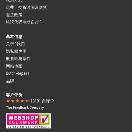
座管底座
刹车装置
座套
运费、交货时间及送货
闸线
退货政策
叉
自行车灯
固定叉
错误代码电动自行车
头灯
避震前叉
尾灯
车头碗组
自行车灯套件
基本信息
挡泥板
发电机
关于 "我们
挡泥板
名牌自行车零件
挡泥板撑条
隐私权声明
城市自行车零件
自行车挡泥板部件
般条款与条件
公路自行车部件
链罩
山地车部件
网站地图
封闭链罩
小轮车零件
Dutch-Repairs
开放式链罩
Gazelle自行车零件
Campagnolo
品牌
SRAM
自行车座
自行车码表
客户评价
自行车前座
自行车有线码表
10191
条评价
自行车后座
自行车无线码表
The Feedback Company
自行车座挡风玻璃
自行车导航
自行车篮
营养品
自行车篮
水壶
自行车篓
水壶架