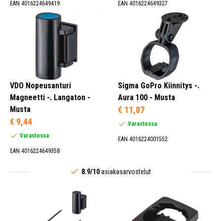
EAN 4016224649419
EAN 4016224649327
VDO Nopeusanturi
Sigma GoPro Kiinnitys -.
Magneetti -. Langaton -
Aura 100 - Musta
Musta
€ 11,87
€ 9,44
Varastossa
Varastossa
EAN 4016224001552
EAN 4016224649358
8.9/10
asiakasarvostelut