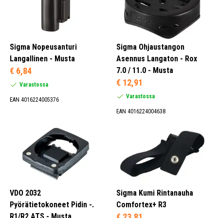
Sigma Nopeusanturi
Sigma Ohjaustangon
Langallinen - Musta
Asennus Langaton - Rox
€ 6,84
7.0 / 11.0 - Musta
€ 12,91
Varastossa
Varastossa
EAN 4016224005376
EAN 4016224004638
VDO 2032
Sigma Kumi Rintanauha
Pyörätietokoneet Pidin -.
Comfortex+ R3
R1/R2 ATS - Musta
€ 23,81