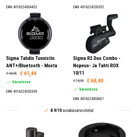
EAN 4016224004423
EAN 4016224203352
Sigma Tahdin Tunnistin
Sigma R2 Duo Combo -
ANT+/Bluetooth - Musta
Nopeus- Ja Tahti ROX
€ 41,44
10/11
€ 44,95
€ 68,40
€ 74,95
Varastossa
Varastossa
EAN 4016224203369
EAN 4016224004621
8.9/10
asiakasarvostelut