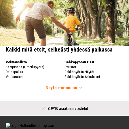
Kaikki mitä etsit, selkeästi yhdessä paikassa
Voimansiirto
Sähköpyörän Osat
Kampisarja (Urheilupyörä)
Paristot
Rataspakka
Sähköpyörän Näytöt
Vapaaratas
Sähköpyörän Akkulaturi
Polkupyörän Ketju
Polkupyörän Kiekot
Vaihtaja
Näytä
enemmän
Polkupyörän Kiekot
Vaihtajat (Urheilupyörä)
Vanne
Täydellinen Keskiö
Polkupyörän Pinnat
Voimansiirto (Kaupunkipyörä)
Takanapa
8.9/10
asiakasarvostelut
Kampisarja (Kaupunkipyörä)
Ohjaustangot
Vaihtajat (Kaupunkipyörä)
Runko
Keskiö (Kaupunkipyörä)
Ohjaustankoja
Ketjurattaalla Varustettu Napa