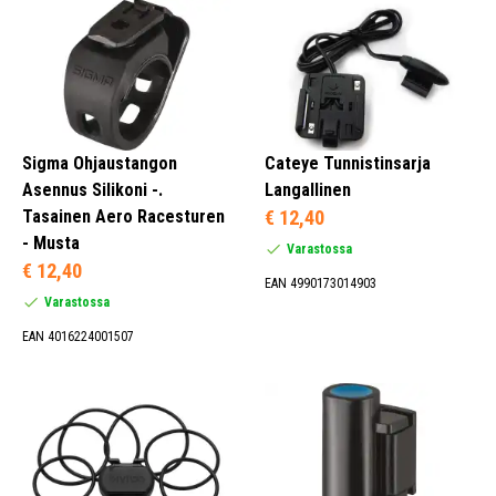
Kyllä (24)
Ei (7)
Sigma Ohjaustangon
Cateye Tunnistinsarja
Asennus Silikoni -.
Langallinen
Tasainen Aero Racesturen
€ 12,40
- Musta
Varastossa
€ 12,40
EAN 4990173014903
Varastossa
EAN 4016224001507