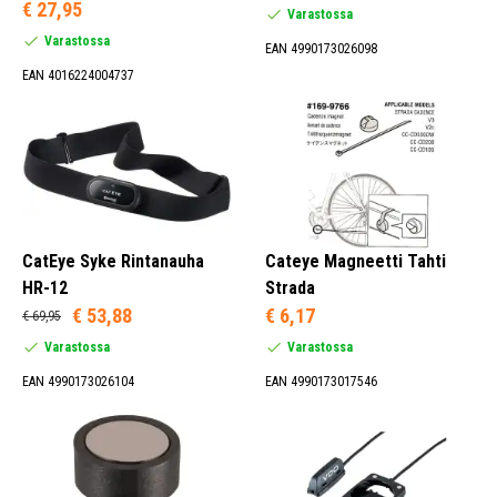
€ 27,95
Varastossa
Varastossa
EAN 4990173026098
EAN 4016224004737
CatEye Syke Rintanauha
Cateye Magneetti Tahti
HR-12
Strada
€ 53,88
€ 6,17
€ 69,95
Varastossa
Varastossa
EAN 4990173026104
EAN 4990173017546