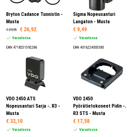
Bryton Cadance Tunnistin -
Sigma Nopeusanturi
Musta
Langaton - Musta
€ 26,92
€ 9,49
€ 39,95
Varastossa
Varastossa
EAN 4718251592286
EAN 4016224005383
VDO 2450 ATS
VDO 2450
Nopeusanturi Sarja -. R3 -
Pyörätietokoneet Pidin -.
Musta
R3 STS - Musta
€ 32,10
€ 17,58
Varastossa
Varastossa