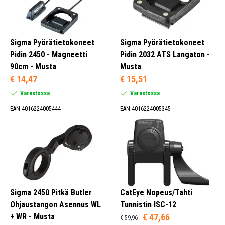
Sigma Pyörätietokoneet
Sigma Pyörätietokoneet
Pidin 2450 - Magneetti
Pidin 2032 ATS Langaton -
90cm - Musta
Musta
€ 14,47
€ 15,51
Varastossa
Varastossa
EAN 4016224005444
EAN 4016224005345
Sigma 2450 Pitkä Butler
CatEye Nopeus/Tahti
Ohjaustangon Asennus WL
Tunnistin ISC-12
+ WR - Musta
€ 47,66
€ 59,96