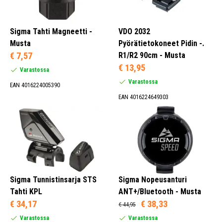
Sigma Tahti Magneetti -
VDO 2032
Musta
Pyörätietokoneet Pidin -.
€ 7,57
R1/R2 90cm - Musta
€ 13,95
Varastossa
Varastossa
EAN 4016224005390
EAN 4016224649303
Sigma Tunnistinsarja STS
Sigma Nopeusanturi
Tahti KPL
ANT+/Bluetooth - Musta
€ 34,17
€ 38,33
€ 44,95
Varastossa
Varastossa