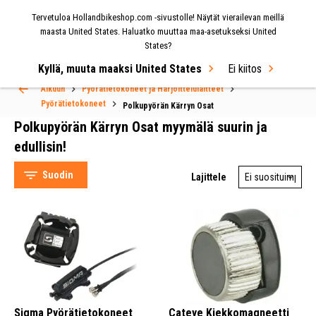
Tervetuloa Hollandbikeshop.com -sivustolle! Näytät vierailevan meillä
VALIKKO
maasta United States. Haluatko muuttaa maa-asetukseksi United
States?
Select Language
▼
Kyllä, muuta maaksi United States
Ei kiitos
Alkuun
Pyörätietokoneet ja Harjoittelulaitteet
Pyörätietokoneet
Polkupyörän Kärryn Osat
Polkupyörän Kärryn Osat myymälä suurin ja
edullisin!
Suodin
Lajittele
Sigma (52)
CatEye (18)
VDO (17)
Pro Bikegear (6)
Sigma Pyörätietokoneet
Cateye Kiekkomagneetti