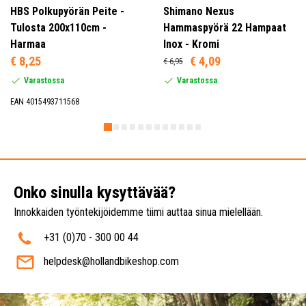
HBS Polkupyörän Peite -
Shimano Nexus
Tulosta 200x110cm -
Hammaspyörä 22 Hampaat
Harmaa
Inox - Kromi
€ 8,25
€ 4,09
€ 6,95
Varastossa
Varastossa
EAN 4015493711568
Onko sinulla kysyttävää?
Innokkaiden työntekijöidemme tiimi auttaa sinua mielellään.
+31 (0)70 - 300 00 44
helpdesk@hollandbikeshop.com