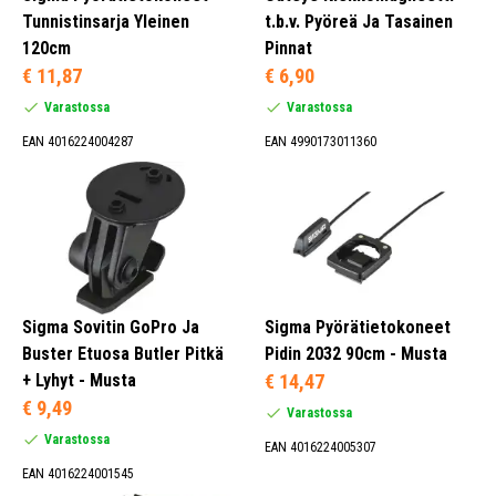
Tunnistinsarja Yleinen
t.b.v. Pyöreä Ja Tasainen
120cm
Pinnat
Vihreä (1)
€ 11,87
€ 6,90
Oranssi (1)
Varastossa
Varastossa
Hopea (1)
EAN 4016224004287
EAN 4990173011360
Musta (81)
Sovitin (2)
Kaukosäädin (1)
Rintanauha (1)
Sigma Sovitin GoPro Ja
Sigma Pyörätietokoneet
Sykenäyttö (2)
Buster Etuosa Butler Pitkä
Pidin 2032 90cm - Musta
+ Lyhyt - Musta
€ 14,47
€ 9,49
Varastossa
Varastossa
EAN 4016224005307
Suojakansi (2)
EAN 4016224001545
Pidin (1)