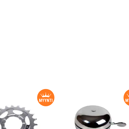
MYYNTI
M