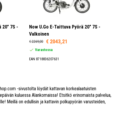
 20" 7S -
Now U.Go E-Taittuva Pyörä 20" 7S -
Valkoinen
€ 2043,21
€ 2269,00
Varastossa
EAN 8718836207631
hop.com -sivustolta löydät kattavan korkealaatuisten
ikepäivän kuluessa Alankomaissa! Etsitkö erinomaista palvelua,
! Meillä on edullisin ja kattavin polkupyörän varusteiden,