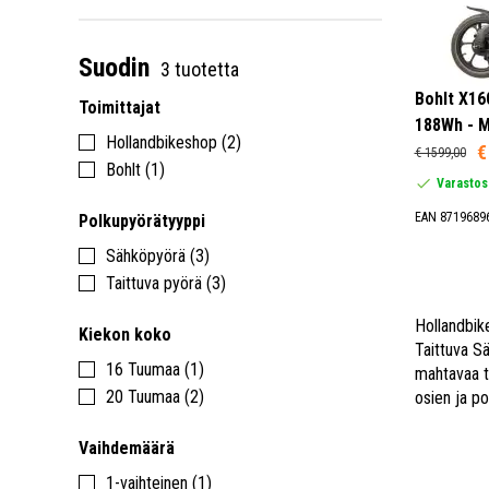
Suodin
3 tuotetta
Bohlt X16
Toimittajat
188Wh - M
Hollandbikeshop (2)
€
€ 1599,00
Bohlt (1)
Varastos
EAN 8719689
Polkupyörätyyppi
Sähköpyörä (3)
Taittuva pyörä (3)
Hollandbik
Kiekon koko
Taittuva Sä
16 Tuumaa (1)
mahtavaa tu
20 Tuumaa (2)
osien ja po
Vaihdemäärä
1-vaihteinen (1)