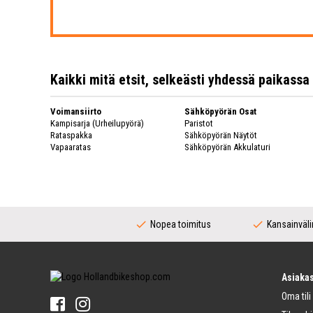
Kaikki mitä etsit, selkeästi yhdessä paikassa
Voimansiirto
Sähköpyörän Osat
Kampisarja (Urheilupyörä)
Paristot
Rataspakka
Sähköpyörän Näytöt
Vapaaratas
Sähköpyörän Akkulaturi
Polkupyörän Ketju
Polkupyörän Kiekot
Vaihtaja
Polkupyörän Kiekot
Vaihtajat (Urheilupyörä)
Vanne
Täydellinen Keskiö
Polkupyörän Pinnat
Voimansiirto (Kaupunkipyörä)
Takanapa
Nopea toimitus
Kansainväli
Kampisarja (Kaupunkipyörä)
Ohjaustangot
Vaihtajat (Kaupunkipyörä)
Runko
Keskiö (Kaupunkipyörä)
Ohjaustankoja
Ketjurattaalla Varustettu Napa
Ohjaustangon Kahvat
Asiakas
Renkaat
Polkupyörän Kellot
Oma tili
Polkupyörän Renkaat
Polkimet
Polkupyörän Sisäkumi