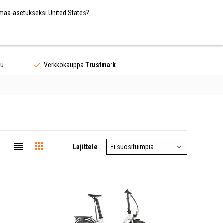
Finland / EUR
FI
 maa-asetukseksi United States?
Yhteystiedot
uu
Verkkokauppa
Trustmark
Lajittele