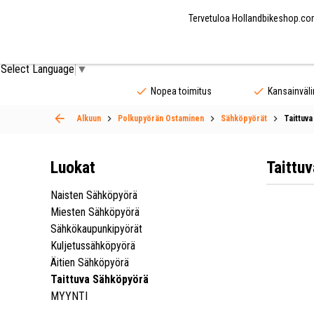
Tervetuloa Hollandbikeshop.com
Pyörän Osat
Pyörän Varusteet
Pyöräilyvaat
Select Language
▼
Nopea toimitus
Kansainväli
Alkuun
Polkupyörän Ostaminen
Sähköpyörät
Taittuv
Luokat
Taittuv
Naisten Sähköpyörä
Miesten Sähköpyörä
Sähkökaupunkipyörät
Kuljetussähköpyörä
Äitien Sähköpyörä
Taittuva Sähköpyörä
MYYNTI