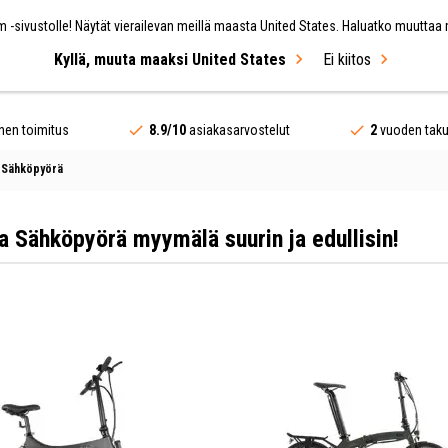
 -sivustolle! Näytät vierailevan meillä maasta United States. Haluatko muuttaa
Kyllä, muuta maaksi United States
Ei kiitos
teet
Polkupyörät
Merkit
MYYNTI
nen toimitus
8.9/10
asiakasarvostelut
2
vuoden tak
a Sähköpyörä
a Sähköpyörä myymälä suurin ja edullisin!