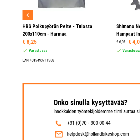
ED Taka
HBS Polkupyörän Peite - Tulosta
Shimano N
200x110cm - Harmaa
Hampaat In
€ 8,25
€ 4,
€ 6,95
Varastossa
Varastoss
EAN 4015493711568
Onko sinulla kysyttävää?
Innokkaiden työntekijöidemme tiimi auttaa si
+31 (0)70 - 300 00 44
helpdesk@hollandbikeshop.com