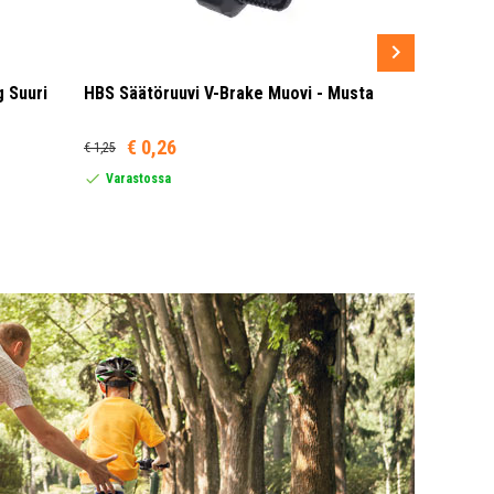
 Suuri
HBS Säätöruuvi V-Brake Muovi - Musta
Sram MRX G
Punainen/
€ 0,26
€ 1,25
Tätä tuotett
maihin: Uni
Varastossa