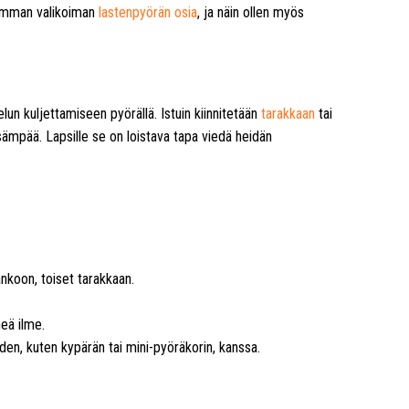
rimman valikoiman
lastenpyörän osia
, ja näin ollen myös
lun kuljettamiseen pyörällä. Istuin kiinnitetään
tarakkaan
tai
sämpää. Lapsille se on loistava tapa viedä heidän
ankoon, toiset tarakkaan.
eä ilme.
iden, kuten kypärän tai mini-pyöräkorin, kanssa.