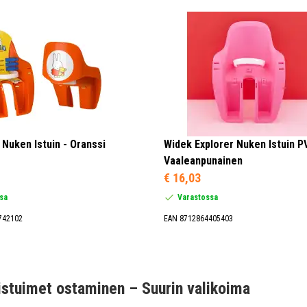
 Nuken Istuin - Oranssi
Widek Explorer Nuken Istuin P
Vaaleanpunainen
€ 16,03
sa
Varastossa
742102
EAN 8712864405403
istuimet ostaminen – Suurin valikoima