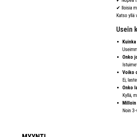
✔ Nopea to
✔ Iloisia m
Katso yllä 
Usein 
Kuinka
Useimmat
Onko j
Istuimet
Voiko 
Ei, last
Onko la
Kyllä, m
Milloin
Noin 3-
MYYNTI