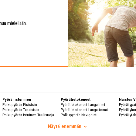
nua mielellään.
Pyöränistuimien
Pyörätietokoneet
Naisten V
Polkupyörän Etuistuin
Pyörätietokoneet Langalliset
Pyöräilypa
Polkupyörän Takaistuin
Pyörätietokoneet Langattomat
Pyöräilyho
Polkupyörän Istuimen Tuulisuoja
Polkupyörän Navigointi
Pyöräilytak
Naisten Kä
Polkupyörän Korit
Ravinto
Polkupyör
Näytä
enemmän
Polkupyörän Kori
Vesipullot
Polkupyörän Laatikot
Pullotelineet
Naisten S