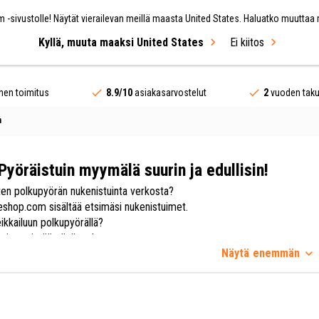
 -sivustolle! Näytät vierailevan meillä maasta United States. Haluatko muuttaa
Kyllä, muuta maaksi United States
Ei kiitos
teet
Polkupyörät
Merkit
MYYNTI
nen toimitus
8.9/10
asiakasarvostelut
2
vuoden tak
n
yöräistuin myymälä suurin ja edullisin!
sten polkupyörän nukenistuinta verkosta?
eshop.com sisältää etsimäsi nukenistuimet.
ikkailuun polkupyörällä?
 tietysti päästävä mukaan.
Näytä
enemmän
 nukenistuimellamme tämä ei ole ongelma.
 ja monipuolisesta lasten polkupyörän osien valikoimasta Hollandbikesh
äsi.