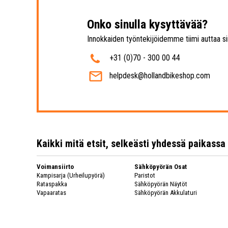
Onko sinulla kysyttävää?
Innokkaiden työntekijöidemme tiimi auttaa si
+31 (0)70 - 300 00 44
helpdesk@hollandbikeshop.com
Kaikki mitä etsit, selkeästi yhdessä paikassa
Voimansiirto
Sähköpyörän Osat
Kampisarja (Urheilupyörä)
Paristot
Rataspakka
Sähköpyörän Näytöt
Vapaaratas
Sähköpyörän Akkulaturi
Polkupyörän Ketju
Polkupyörän Kiekot
Vaihtaja
Polkupyörän Kiekot
Vaihtajat (Urheilupyörä)
Vanne
Täydellinen Keskiö