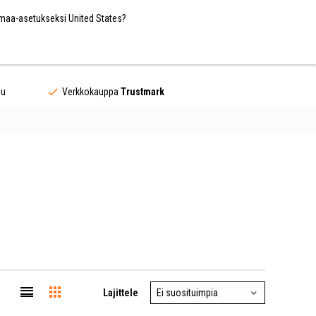
Finland / EUR
FI
 maa-asetukseksi United States?
Yhteystiedot
uu
Verkkokauppa
Trustmark
op.com -sivustolla löydät kauneimmat nukenistuimet
Lajittele