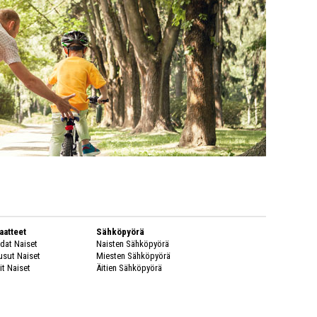
aatteet
Sähköpyörä
idat Naiset
Naisten Sähköpyörä
usut Naiset
Miesten Sähköpyörä
it Naiset
Äitien Sähköpyörä
sineet
Kaupunkipyörä
äkenkä Naiset
Naisten Kaupunkipyörä
adevaatteet
Miesten Kaupunkipyörä