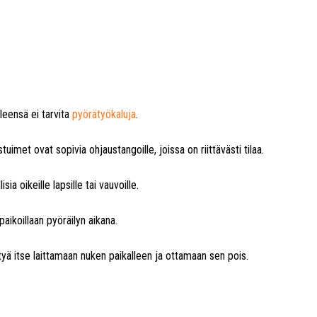
Yleensä ei tarvita
pyörätyökaluja
.
uimet ovat sopivia ohjaustangoille, joissa on riittävästi tilaa.
sia oikeille lapsille tai vauvoille.
paikoillaan pyöräilyn aikana.
tyä itse laittamaan nuken paikalleen ja ottamaan sen pois.