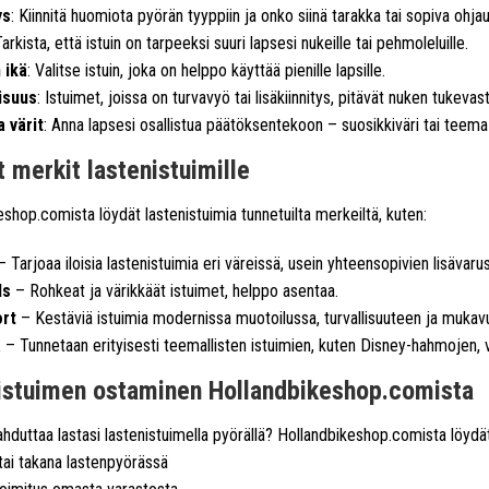
ys
: Kiinnitä huomiota pyörän tyyppiin ja onko siinä tarakka tai sopiva ohja
Tarkista, että istuin on tarpeeksi suuri lapsesi nukeille tai pehmoleluille.
 ikä
: Valitse istuin, joka on helppo käyttää pienille lapsille.
isuus
: Istuimet, joissa on turvavyö tai lisäkiinnitys, pitävät nuken tukevasti
a värit
: Anna lapsesi osallistua päätöksentekoon – suosikkiväri tai teema
 merkit lastenistuimille
shop.comista löydät lastenistuimia tunnetuilta merkeiltä, kuten:
 Tarjoaa iloisia lastenistuimia eri väreissä, usein yhteensopivien lisävaru
ds
– Rohkeat ja värikkäät istuimet, helppo asentaa.
ort
– Kestäviä istuimia modernissa muotoilussa, turvallisuuteen ja muka
a
– Tunnetaan erityisesti teemallisten istuimien, kuten Disney-hahmojen, 
istuimen ostaminen Hollandbikeshop.comista
ahduttaa lastasi lastenistuimella pyörällä? Hollandbikeshop.comista löydät
ai takana lastenpyörässä