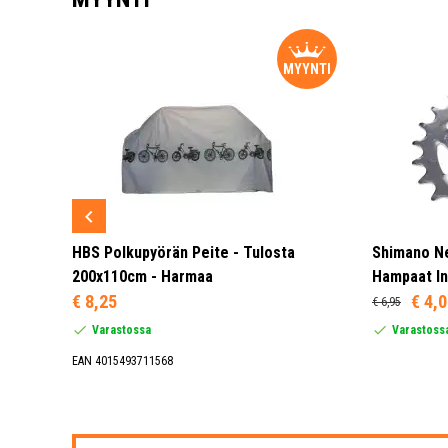
YNTI
MYYNTI
ED Taka
HBS Polkupyörän Peite - Tulosta
Shimano N
200x110cm - Harmaa
Hampaat In
€ 8,25
€ 4,
€ 6,95
Varastossa
Varastoss
EAN 4015493711568