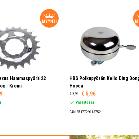
MYYNTI
M
exus Hammaspyörä 22
HBS Polkupyörän Kello Ding Dong
ox - Kromi
Hopea
09
€ 5,96
€ 8,95
a
Varastossa
EAN 8717729113752