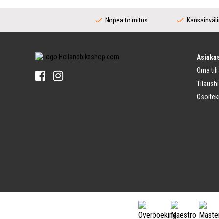
Polkupyörän Pinnat
Voimansiirto (Kaupunkipyörä)
Takanapa
Nopea toimitus
Kansainväli
Kampisarja (Kaupunkipyörä)
Ohjaustangot
Vaihtajat (Kaupunkipyörä)
Runko
Keskiö (Kaupunkipyörä)
Ohjaustankoja
Ketjurattaalla Varustettu Napa
Ohjaustangon Kahvat
Asiakas
Renkaat
Polkupyörän Kellot
Oma tili
Polkupyörän Renkaat
Polkimet
Polkupyörän Sisäkumi
Tilaushi
Polkimet
Vannenauha
Osoiteki
Avopolkimet
Polkupyörän Renkaan Korjaus
Pikalukittavat Polkimet
Tavaratelineet
Jarrut (Urheilupyörä)
Pukusuojat
Polkupyörän Jarruvipu
Tavaratelineet
Jarrupalat
Kuljetushihnat
Polkupyörän Jarrut
Satulat
Jarruvaijeri
Polkupyörän Satula
Jarrut (Kaupunkipyörä)
Satulatolpan
Jarruvipu
Satulatolpan Kiinnitys
Jarruyksikkö
Satulasuoja
Jarruvaijeri
Haarukka
Pyörän Valot
Kiinteä Haarukka