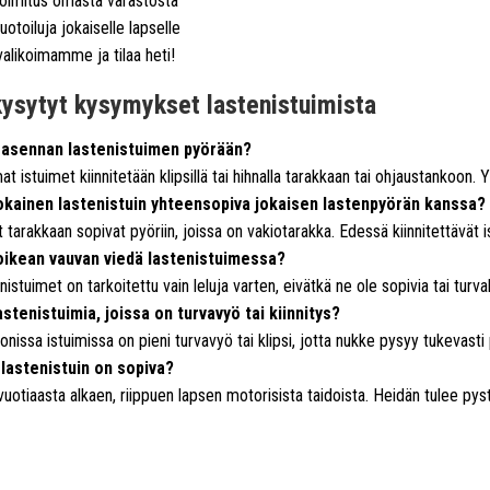
imitus omasta varastosta
uotoiluja jokaiselle lapselle
valikoimamme ja tilaa heti!
kysytyt kysymykset lastenistuimista
 asennan lastenistuimen pyörään?
 istuimet kiinnitetään klipsillä tai hihnalla tarakkaan tai ohjaustankoon. 
okainen lastenistuin yhteensopiva jokaisen lastenpyörän kanssa?
 tarakkaan sopivat pyöriin, joissa on vakiotarakka. Edessä kiinnitettävät ist
oikean vauvan viedä lastenistuimessa?
enistuimet on tarkoitettu vain leluja varten, eivätkä ne ole sopivia tai turvalli
stenistuimia, joissa on turvavyö tai kiinnitys?
onissa istuimissa on pieni turvavyö tai klipsi, jotta nukke pysyy tukevasti 
 lastenistuin on sopiva?
vuotiaasta alkaen, riippuen lapsen motorisista taidoista. Heidän tulee pys