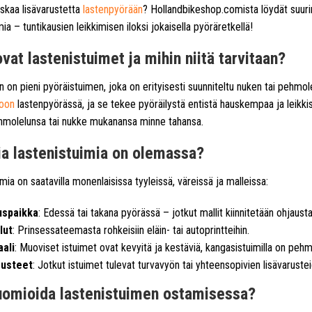
uskaa lisävarustetta
lastenpyörään
? Hollandbikeshop.comista löydät suu
mia – tuntikausien leikkimisen iloksi jokaisella pyöräretkellä!
vat lastenistuimet ja mihin niitä tarvitaan?
n on pieni pyöräistuimen, joka on erityisesti suunniteltu nuken tai pehmole
oon
lastenpyörässä, ja se tekee pyöräilystä entistä hauskempaa ja leikki
hmolelunsa tai nukke mukanansa minne tahansa.
ia lastenistuimia on olemassa?
mia on saatavilla monenlaisissa tyyleissä, väreissä ja malleissa:
spaikka
: Edessä tai takana pyörässä – jotkut mallit kiinnitetään ohjaust
lut
: Prinsessateemasta rohkeisiin eläin- tai autoprintteihin.
ali
: Muoviset istuimet ovat kevyitä ja kestäviä, kangasistuimilla on pehm
rusteet
: Jotkut istuimet tulevat turvavyön tai yhteensopivien lisävaruste
uomioida lastenistuimen ostamisessa?