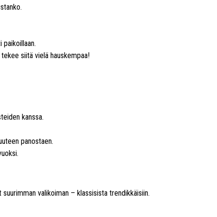
ustanko.
 paikoillaan.
 tekee siitä vielä hauskempaa!
steiden kanssa.
vuuteen panostaen.
vuoksi.
 suurimman valikoiman – klassisista trendikkäisiin.