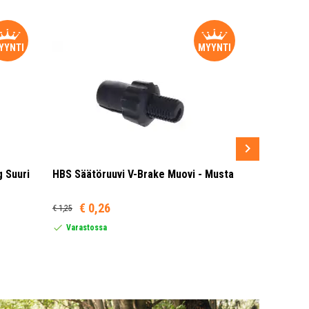
YYNTI
MYYNTI
 Suuri
HBS Säätöruuvi V-Brake Muovi - Musta
Sram MRX G
Punainen/
€ 0,26
€ 1,25
Tätä tuotett
maihin: Uni
Varastossa