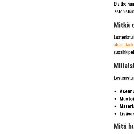
Etsitkö ha
lastenistui
Mitkä o
Lastenistui
ohjaustank
suosikkipe
Millais
Lastenistui
Asennu
Muotoi
Materia
Lisäva
Mitä h