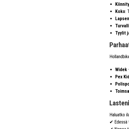
Kiinnit
Koko
: 
Lapsen
Turvall
Tyylit j
Parhaat
Hollandbike
Widek
–
Pex Ki
Polisp
Toims
Lasten
Haluatko il
✔ Edessä t