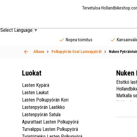
Tervetuloa Hollandbikeshop.com
Pyörän Osat
Pyörän Varusteet
Pyöräilyvaat
Select Language
▼
Nopea toimitus
Kansainväli
Alkuun
Polkupyörän Osat Lastenpyörät
Nuken Pyöräistui
Luokat
Nuken P
Etsitkö la
Lasten Kypärä
Hollandbik
Lasten Laukut
Matkalla se
Lasten Polkupyörän Kori
Nukkesi on
Lastenpyörän Laatikko
Kestävällä
Lastenpyörän Satula
Kattavasta
Apurattaat Lasten Polkupyörä
polkupyörä
Turvalippu Lasten Polkupyörä
Työntötanko Lasten Polkupyörä