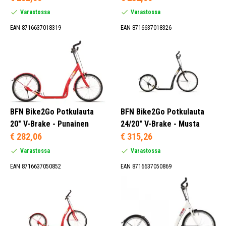
Varastossa
Varastossa
EAN 8716637018319
EAN 8716637018326
24 Tuumaa (3)
20 Tuumaa (6)
Red (2)
Valkoinen (2)
Musta (2)
BFN Bike2Go Potkulauta
BFN Bike2Go Potkulauta
20" V-Brake - Punainen
24/20" V-Brake - Musta
€ 282,06
€ 315,26
Varastossa
Varastossa
Teräs (6)
Tuntematon (3)
EAN 8716637050852
EAN 8716637050869