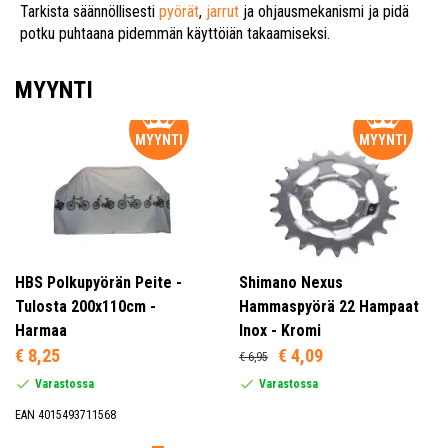
Tarkista säännöllisesti
pyörät
,
jarrut
ja ohjausmekanismi ja pidä
potku puhtaana pidemmän käyttöiän takaamiseksi.
MYYNTI
MYYNTI
MYYNTI
HBS Polkupyörän Peite -
Shimano Nexus
Tulosta 200x110cm -
Hammaspyörä 22 Hampaat
Harmaa
Inox - Kromi
€ 8,25
€ 4,09
€ 6,95
Varastossa
Varastossa
EAN 4015493711568