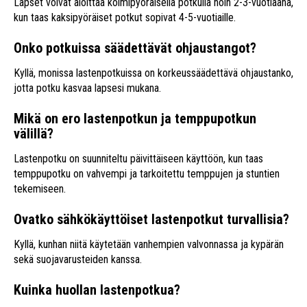
Lapset voivat aloittaa kolmipyöräisellä potkulla noin 2-3-vuotiaana,
kun taas kaksipyöräiset potkut sopivat 4-5-vuotiaille.
Onko potkuissa säädettävät ohjaustangot?
Kyllä, monissa lastenpotkuissa on korkeussäädettävä ohjaustanko,
jotta potku kasvaa lapsesi mukana.
Mikä on ero lastenpotkun ja temppupotkun
välillä?
Lastenpotku on suunniteltu päivittäiseen käyttöön, kun taas
temppupotku on vahvempi ja tarkoitettu temppujen ja stuntien
tekemiseen.
Ovatko sähkökäyttöiset lastenpotkut turvallisia?
Kyllä, kunhan niitä käytetään vanhempien valvonnassa ja kypärän
sekä suojavarusteiden kanssa.
Kuinka huollan lastenpotkua?