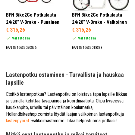
BFN Bike2Go Potkulauta
BFN Bike2Go Potkulauta
24/20" V-Brake - Punainen
24/20" V-Brake - Valkoinen
€ 315,26
€ 315,26
Varastossa
Varastossa
EAN 8716637050876
EAN 8716637018333
Lastenpotku ostaminen - Turvallista ja hauskaa
lapsille
Etsitkö lastenpotkua? Lastenpotku on loistava tapa lapsille liikkua
ja samalla kehittää tasapainoa ja koordinaatiota. Olipa kyseessä
hauskanpito, urheilu tai päivittäinen koulumatka,
Hollandbikeshop.comista löydät laajan valikoiman lastenpotkuja
lastenpyörät
-valikoimastamme. Tilaa helposti oma potkusi!
Mitkä ovat lastenpotku ja miksi tarvitset