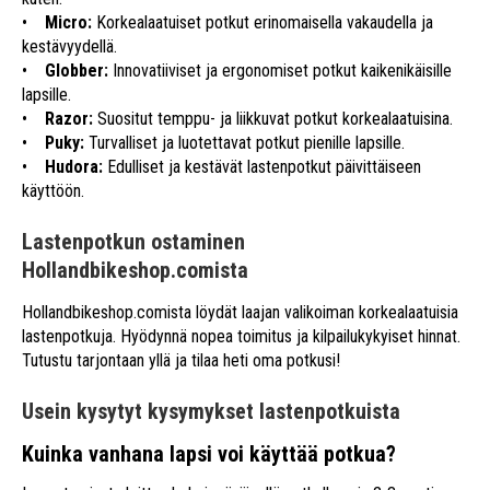
•
Micro:
Korkealaatuiset potkut erinomaisella vakaudella ja
kestävyydellä.
•
Globber:
Innovatiiviset ja ergonomiset potkut kaikenikäisille
lapsille.
•
Razor:
Suositut temppu- ja liikkuvat potkut korkealaatuisina.
•
Puky:
Turvalliset ja luotettavat potkut pienille lapsille.
•
Hudora:
Edulliset ja kestävät lastenpotkut päivittäiseen
käyttöön.
Lastenpotkun ostaminen
Hollandbikeshop.comista
Hollandbikeshop.comista löydät laajan valikoiman korkealaatuisia
lastenpotkuja. Hyödynnä nopea toimitus ja kilpailukykyiset hinnat.
Tutustu tarjontaan yllä ja tilaa heti oma potkusi!
Usein kysytyt kysymykset lastenpotkuista
Kuinka vanhana lapsi voi käyttää potkua?