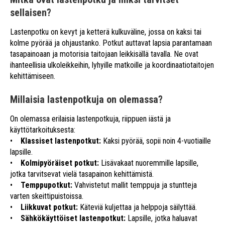
sellaisen?
Lastenpotku on kevyt ja ketterä kulkuväline, jossa on kaksi tai
kolme pyörää ja ohjaustanko. Potkut auttavat lapsia parantamaan
tasapainoaan ja motorisia taitojaan leikkisällä tavalla. Ne ovat
ihanteellisia ulkoleikkeihin, lyhyille matkoille ja koordinaatiotaitojen
kehittämiseen.
Millaisia lastenpotkuja on olemassa?
On olemassa erilaisia lastenpotkuja, riippuen iästä ja
käyttötarkoituksesta:
•
Klassiset lastenpotkut:
Kaksi pyörää, sopii noin 4-vuotiaille
lapsille.
•
Kolmipyöräiset potkut:
Lisävakaat nuoremmille lapsille,
jotka tarvitsevat vielä tasapainon kehittämistä.
•
Temppupotkut:
Vahvistetut mallit temppuja ja stuntteja
varten skeittipuistoissa.
•
Liikkuvat potkut:
Käteviä kuljettaa ja helppoja säilyttää.
•
Sähkökäyttöiset lastenpotkut:
Lapsille, jotka haluavat