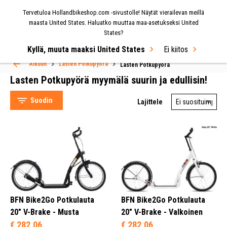
Tervetuloa Hollandbikeshop.com -sivustolle! Näytät vierailevan meillä
VALIKKO
maasta United States. Haluatko muuttaa maa-asetukseksi United
States?
Select Language
▼
Kyllä, muuta maaksi United States
Ei kiitos
Alkuun
Lasten Polkupyörä
Lasten Potkupyörä
Lasten Potkupyörä myymälä suurin ja edullisin!
Suodin
Lajittele
BikeFun (6)
BFN Bike2Go Potkulauta
BFN Bike2Go Potkulauta
20" V-Brake - Musta
20" V-Brake - Valkoinen
Potkulauta (6)
€ 282,06
€ 282,06