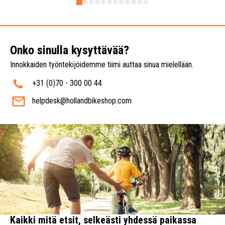
Onko sinulla kysyttävää?
Innokkaiden työntekijöidemme tiimi auttaa sinua mielellään.
+31 (0)70 - 300 00 44
helpdesk@hollandbikeshop.com
Kaikki mitä etsit, selkeästi yhdessä paikassa