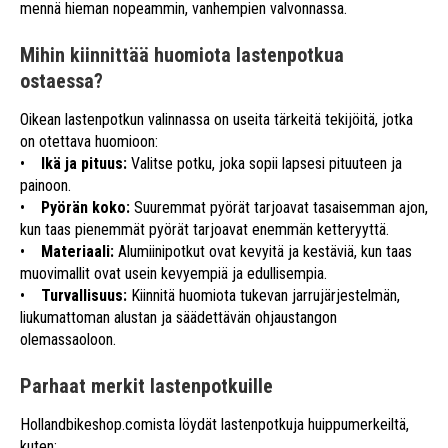
mennä hieman nopeammin, vanhempien valvonnassa.
Mihin kiinnittää huomiota lastenpotkua
ostaessa?
Oikean lastenpotkun valinnassa on useita tärkeitä tekijöitä, jotka
on otettava huomioon:
•
Ikä ja pituus:
Valitse potku, joka sopii lapsesi pituuteen ja
painoon.
•
Pyörän koko:
Suuremmat pyörät tarjoavat tasaisemman ajon,
kun taas pienemmät pyörät tarjoavat enemmän ketteryyttä.
•
Materiaali:
Alumiinipotkut ovat kevyitä ja kestäviä, kun taas
muovimallit ovat usein kevyempiä ja edullisempia.
•
Turvallisuus:
Kiinnitä huomiota tukevan jarrujärjestelmän,
liukumattoman alustan ja säädettävän ohjaustangon
olemassaoloon.
Parhaat merkit lastenpotkuille
Hollandbikeshop.comista löydät lastenpotkuja huippumerkeiltä,
kuten: