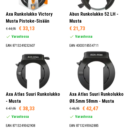
Axa Runkolukko Victory
Abus Runkolukko 52 LH -
Musta Pistoke-Sisään
Musta
€ 33,13
€ 21,73
€ 44,95
Varastossa
Varastossa
EAN 8713249232607
EAN 4003318554711
Axa Atlas Suuri Runkolukko
Axa Atlas Suuri Runkolukko
- Musta
Ø8.5mm 58mm - Musta
€ 38,33
€ 42,47
€ 47,95
€ 46,95
Varastossa
Varastossa
EAN 8713249362908
EAN 8713249362885