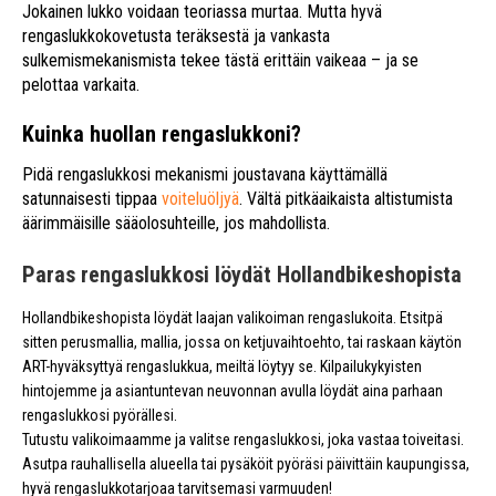
Jokainen lukko voidaan teoriassa murtaa. Mutta hyvä
rengaslukkokovetusta teräksestä ja vankasta
sulkemismekanismista tekee tästä erittäin vaikeaa – ja se
pelottaa varkaita.
Kuinka huollan rengaslukkoni?
Pidä rengaslukkosi mekanismi joustavana käyttämällä
satunnaisesti tippaa
voiteluöljyä
. Vältä pitkäaikaista altistumista
äärimmäisille sääolosuhteille, jos mahdollista.
Paras rengaslukkosi löydät Hollandbikeshopista
Hollandbikeshopista löydät laajan valikoiman rengaslukoita. Etsitpä
sitten perusmallia, mallia, jossa on ketjuvaihtoehto, tai raskaan käytön
ART-hyväksyttyä rengaslukkua, meiltä löytyy se. Kilpailukykyisten
hintojemme ja asiantuntevan neuvonnan avulla löydät aina parhaan
rengaslukkosi pyörällesi.
Tutustu valikoimaamme ja valitse rengaslukkosi, joka vastaa toiveitasi.
Asutpa rauhallisella alueella tai pysäköit pyöräsi päivittäin kaupungissa,
hyvä rengaslukkotarjoaa tarvitsemasi varmuuden!