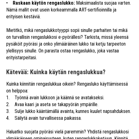
•
Raskaan käytön rengaslukko:
Maksimaalista suojaa varten.
Nämä mallit ovat usein korkeammalla ART-sertifioinnilla ja
erityisen kestäviä.
Mietitkö, mikä rengaslukkotyyppi sopii sinulle parhaiten tai mikä
on turvallisin rengaslukkosi e-pyörällesi? Tarkista, missä yleensä
pysäköit pyöräsi ja onko ylimääräinen lukko tai ketju tarpeeton
ylellisyys sinulle. On parasta ostaa rengaslukko, joka vastaa
erityistarpeitasi.
Kätevää: Kuinka käytän rengaslukkua?
Kuinka kiinnitän rengaslukkua oikein? Rengasluko käyttämisessä
on helppoa:
1. Työnnä avain lukkoon ja käännä se avatakseksi.
2. Avaa kaari ja aseta se takapyörän ympärille.
3. Sulje lukko kääntämällä avainta, kunnes kuulet napsahduksen.
4. Säilytä avain turvallisessa paikassa.
Haluatko suojata pyöräsi vielä paremmin? Yhdistä rengaslukkosi
ylimääräiseen ominaisuuteen, kuten rengaslukkoketjuun. Kiinnitä