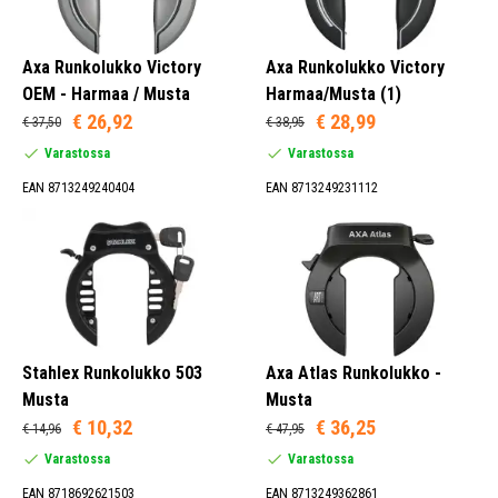
Axa Runkolukko Victory
Axa Runkolukko Victory
OEM - Harmaa / Musta
Harmaa/Musta (1)
€ 26,92
€ 28,99
€ 37,50
€ 38,95
Varastossa
Varastossa
EAN 8713249240404
EAN 8713249231112
Stahlex Runkolukko 503
Axa Atlas Runkolukko -
Musta
Musta
€ 10,32
€ 36,25
€ 14,96
€ 47,95
Varastossa
Varastossa
EAN 8718692621503
EAN 8713249362861