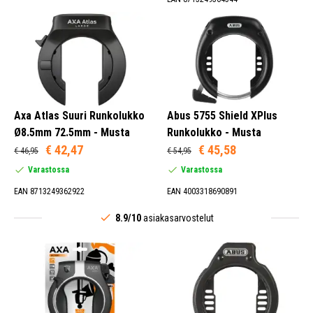
Axa Atlas Suuri Runkolukko
Abus 5755 Shield XPlus
Ø8.5mm 72.5mm - Musta
Runkolukko - Musta
€ 42,47
€ 45,58
€ 46,95
€ 54,95
Varastossa
Varastossa
EAN 8713249362922
EAN 4003318690891
8.9/10
asiakasarvostelut