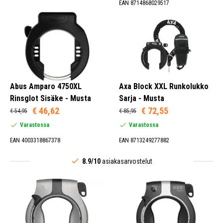
EAN 8714868029517
Abus Amparo 4750XL
Axa Block XXL Runkolukko
Rinsglot Sisäke - Musta
Sarja - Musta
€ 46,62
€ 72,55
€ 54,95
€ 85,95
Varastossa
Varastossa
EAN 4003318867378
EAN 8713249277882
8.9/10
asiakasarvostelut