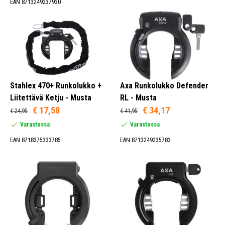
EAN 8713249237930
45 mm (2)
50 mm (2)
51 mm (6)
56 mm (4)
Stahlex 470+ Runkolukko +
Axa Runkolukko Defender
Liitettävä Ketju - Musta
RL - Musta
€ 17,58
€ 34,17
€ 24,95
€ 41,95
Harmaa (5)
Varastossa
Varastossa
Hopea (2)
Musta (127)
EAN 8718375333785
EAN 8713249235783