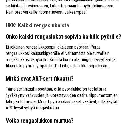
se kiinteään esineeseen, kuten tolppaan tai pyörätelineeseen.
Näin teet varkaille huomattavasti vaikeampaa!
UKK: Kaikki rengaslukoista
Onko kaikki rengaslukot sopivia kaikille pyörille?
Ei jokainen rengaslukkosopii jokaiseen pyörään. Paras
rengaslukkosi kaupunkipyörälle ei välttämättä ole turvallisin
rengaslukkosi e-pyörille. Kiinnitä huomiota rungon leveyteen ja
tilaan takapyörän ympärillä. Tarkista, että lukko sopii hyvin.
Mitkä ovat ART-sertifikaatti?
Tämä sertifikaatti osoittaa, että pyörälukko on testattu ja
hyväksytty vahvuuden ja luotettavuuden osalta riippumattomien
tahojen toimesta. Monet pyörävakuutukset vaativat, että käytät
ART-hyväksyttyä rengaslukkua.
Voiko rengaslukkon murtua?