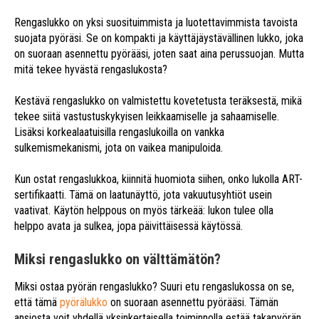
Rengaslukko on yksi suosituimmista ja luotettavimmista tavoista
suojata pyöräsi. Se on kompakti ja käyttäjäystävällinen lukko, joka
on suoraan asennettu pyörääsi, joten saat aina perussuojan. Mutta
mitä tekee hyvästä rengaslukosta?
Kestävä rengaslukko on valmistettu kovetetusta teräksestä, mikä
tekee siitä vastustuskykyisen leikkaamiselle ja sahaamiselle.
Lisäksi korkealaatuisilla rengaslukoilla on vankka
sulkemismekanismi, jota on vaikea manipuloida.
Kun ostat rengaslukkoa, kiinnitä huomiota siihen, onko lukolla ART-
sertifikaatti. Tämä on laatunäyttö, jota vakuutusyhtiöt usein
vaativat. Käytön helppous on myös tärkeää: lukon tulee olla
helppo avata ja sulkea, jopa päivittäisessä käytössä.
Miksi rengaslukko on välttämätön?
Miksi ostaa pyörän rengaslukko? Suuri etu rengaslukossa on se,
että tämä
pyörälukko
on suoraan asennettu pyörääsi. Tämän
ansiosta voit yhdellä yksinkertaisella toiminnolla estää takapyörän