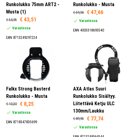
Runkolukko 75mm ART2 -
Runkolukko - Musta
Musta (1)
€ 47,66
€ 59,96
€ 43,51
€ 54,95
Varastossa
Varastossa
EAN 4003318693540
EAN 8713249297224
Falkx Strong Basterd
AXA Atlas Suuri
Runkolukko - Musta
Runkolukko Sisältyy.
€ 8,25
Liitettävä Ketju ULC
€ 10,30
130mm/Laukku
Varastossa
€ 77,74
€ 89,95
EAN 8718347835699
Varastossa
EAN 8713249364544