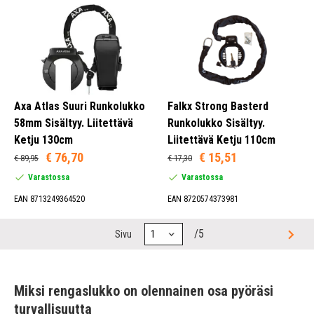
Axa Atlas Suuri Runkolukko
Falkx Strong Basterd
58mm Sisältyy. Liitettävä
Runkolukko Sisältyy.
Ketju 130cm
Liitettävä Ketju 110cm
€ 76,70
€ 15,51
€ 89,95
€ 17,30
Varastossa
Varastossa
EAN 8713249364520
EAN 8720574373981
/5
Sivu
Miksi rengaslukko on olennainen osa pyöräsi
turvallisuutta