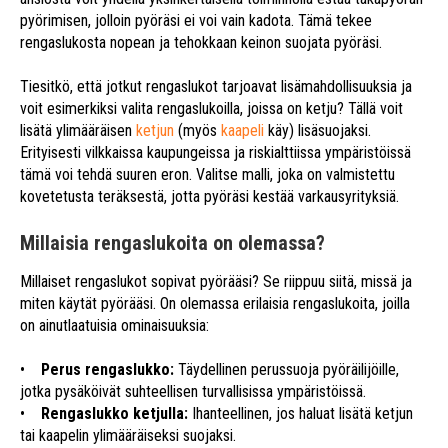
pyörimisen, jolloin pyöräsi ei voi vain kadota. Tämä tekee
rengaslukosta nopean ja tehokkaan keinon suojata pyöräsi.
Tiesitkö, että jotkut rengaslukot tarjoavat lisämahdollisuuksia ja
voit esimerkiksi valita rengaslukoilla, joissa on ketju? Tällä voit
lisätä ylimääräisen
ketjun
(myös
kaapeli
käy) lisäsuojaksi.
Erityisesti vilkkaissa kaupungeissa ja riskialttiissa ympäristöissä
tämä voi tehdä suuren eron. Valitse malli, joka on valmistettu
kovetetusta teräksestä, jotta pyöräsi kestää varkausyrityksiä.
Millaisia rengaslukoita on olemassa?
Millaiset rengaslukot sopivat pyörääsi? Se riippuu siitä, missä ja
miten käytät pyörääsi. On olemassa erilaisia rengaslukoita, joilla
on ainutlaatuisia ominaisuuksia:
•
Perus rengaslukko:
Täydellinen perussuoja pyöräilijöille,
jotka pysäköivät suhteellisen turvallisissa ympäristöissä.
•
Rengaslukko ketjulla:
Ihanteellinen, jos haluat lisätä ketjun
tai kaapelin ylimääräiseksi suojaksi.