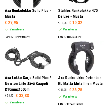
Axa Runkolukko Solid Plus -
Stahlex Runkolukko 470
Perusturvallisuus (46)
Musta
Deluxe - Musta
Erinomainen turvallisuus (84)
€ 27,95
€ 10,32
€ 12,95
Erittäin korkea turvallisuus (3)
Varastossa
Varastossa
EAN 8713249201429
EAN 8718375333211
Kyllä (83)
Ei (132)
Ei sovellettavissa (1)
Axa Lukko Sarja Solid Plus /
Axa Runkolukko Defender
Newton Liitettävä Kaapeli
RL Matta Metallinen Musta
Ø10mmx150cm
€ 36,25
€ 41,95
€ 38,33
€ 53,95
Varastossa
Avain (133)
Varastossa
EAN 8713249114873