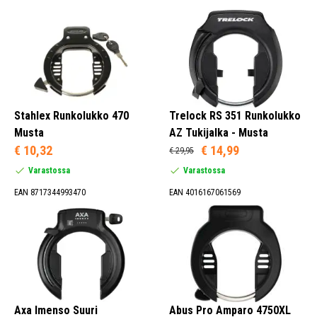
Stahlex Runkolukko 470
Trelock RS 351 Runkolukko
Musta
AZ Tukijalka - Musta
€ 10,32
€ 14,99
€ 29,95
Varastossa
Varastossa
EAN 8717344993470
EAN 4016167061569
Axa Imenso Suuri
Abus Pro Amparo 4750XL