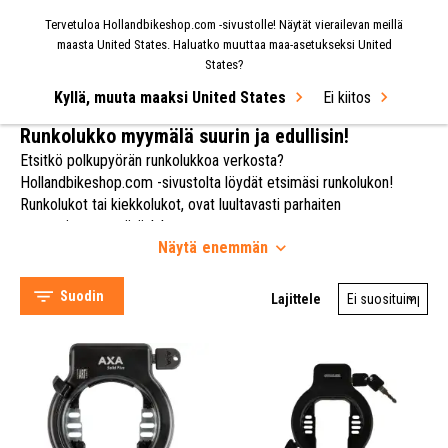
Tervetuloa Hollandbikeshop.com -sivustolle! Näytät vierailevan meillä
VALIKKO
maasta United States. Haluatko muuttaa maa-asetukseksi United
States?
Kyllä, muuta maaksi United States
Ei kiitos
Alkuun
Pyöränlukot
Runkolukko
Runkolukko
Runkolukko myymälä suurin ja edullisin!
Etsitkö polkupyörän runkolukkoa verkosta?
Hollandbikeshop.com -sivustolta löydät etsimäsi runkolukon!
Runkolukot tai kiekkolukot, ovat luultavasti parhaiten
tunnetuimmat pyöränlukot.
Näytä
enemmän
Monet meistä lisäävät runkolukon polkupyöräänsä
perusturvallisuuden vuoksi, ja lisäävät usein vielä lisälukitusketjun
(kun runkolukko on suunniteltu lisälukitusketjun asentamista
Suodin
Lajittele
varten).
AXA (58)
Tai lisäämme runkolukon toiseksi lukoksi.
Abus (23)
Hollandbikeshop.com -sivuston laajasta polkupyörälukkojen
Trelock (21)
valikoimasta löydät korkealaatuisia runkolukkoja ja runkolukkojen
osia, jotta voit pysäköidä polkupyöräsi turvallisesti minne tai
Hollandbikeshop (11)
milloin tahansa.