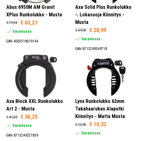
Abus 6950M AM Granit
Axa Solid Plus Runkolukko
XPlus Runkolukko - Musta
-. Lokasuoja Kiinnitys -
€ 63,21
Musta
€ 79,94
€ 28,99
€ 39,95
Varastossa
Varastossa
EAN 4003318619144
EAN 8713249349718
Axa Block XXL Runkolukko
Lynx Runkolukko 62mm
Art 2 - Musta
Takahaarukan Alaputki
€ 36,25
Kiinnitys - Matta Musta
€ 41,50
€ 10,32
€ 13,95
Varastossa
Varastossa
EAN 8713249257839