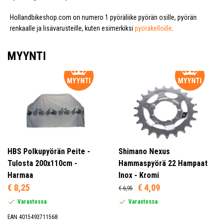
Hollandbikeshop.com on numero 1 pyöräliike pyörän osille, pyörän
renkaalle ja lisävarusteille, kuten esimerkiksi
pyöräkelloille
.
MYYNTI
MYYNTI
MYYNTI
HBS Polkupyörän Peite -
Shimano Nexus
Tulosta 200x110cm -
Hammaspyörä 22 Hampaat
Harmaa
Inox - Kromi
€ 8,25
€ 4,09
€ 6,95
Varastossa
Varastossa
EAN 4015493711568