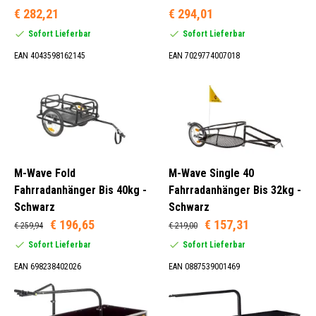
€ 282,21
€ 294,01
Sofort Lieferbar
Sofort Lieferbar
27 kg (2)
EAN 4043598162145
EAN 7029774007018
32 kg (5)
40 kg (11)
45 kg (3)
M-Wave Fold
M-Wave Single 40
Anthrazit (1)
Fahrradanhänger Bis 40kg -
Fahrradanhänger Bis 32kg -
Beige (1)
Schwarz
Schwarz
Braun (1)
€ 196,65
€ 157,31
€ 259,94
€ 219,00
Gelb (4)
Sofort Lieferbar
Sofort Lieferbar
EAN 698238402026
EAN 0887539001469