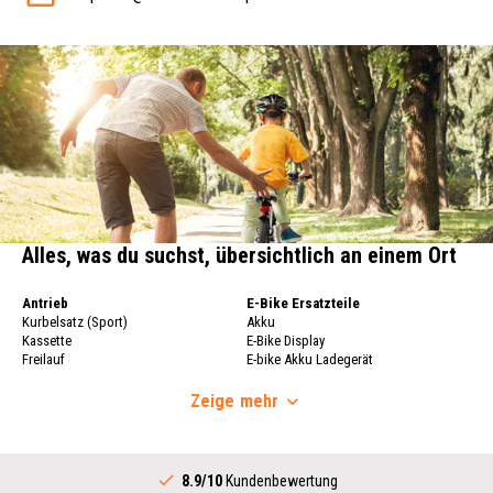
Alles, was du suchst, übersichtlich an einem Ort
Antrieb
E-Bike Ersatzteile
Kurbelsatz (Sport)
Akku
Kassette
E-Bike Display
Freilauf
E-bike Akku Ladegerät
Fahrradkette
Fahrrad Laufräder
Schaltwerk
Zeige
mehr
Fahrrad Laufräder
Schalthebel (Sport)
Felgen
Innenlager Komplett
Fahrradspeichen
Antrieb (Stadtrad)
Hinterradnabe
8.9/10
Kundenbewertung
Kurbelsatz (Stadtrad)