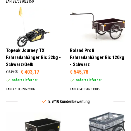
EAN 887539022150
Topeak Journey TX
Roland Profi
Fahrradanhänger Bis 32kg -
Fahrradanhänger Bis 120kg
Schwarz/Gelb
- Schwarz
€ 403,17
€ 545,78
€ 549,95
Sofort Lieferbar
Sofort Lieferbar
EAN 4710069682302
EAN 4043598251306
8.9/10
Kundenbewertung