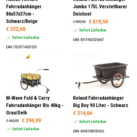
Fahrradanhänger
Jumbo 175L Verstellbarer
86x57x37cm -
Deichsel
Schwarz/Beige
€ 619,54
€ 800,00
€ 372,68
Sofort Lieferbar
Sofort Lieferbar
EAN 4015962026667
EAN 7029774007025
M-Wave Fold & Carry
Roland Fahrradanhänger
Fahrradanhänger Bis 40kg -
Big Boy 90 Liter - Schwarz
Grau/Gelb
€ 314,66
€ 294,99
€ 469,00
Sofort Lieferbar
Sofort Lieferbar
EAN 4043598393426