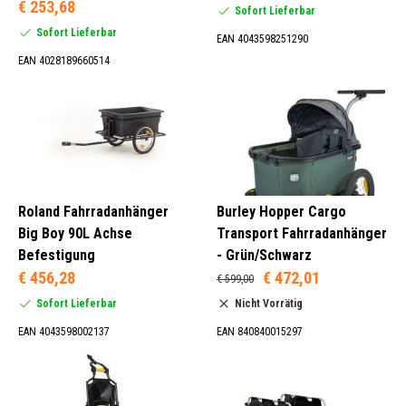
€ 253,68
Sofort Lieferbar
Sofort Lieferbar
EAN 4043598251290
EAN 4028189660514
Roland Fahrradanhänger
Burley Hopper Cargo
Big Boy 90L Achse
Transport Fahrradanhänger
Befestigung
- Grün/Schwarz
€ 456,28
€ 472,01
€ 599,00
Sofort Lieferbar
Nicht Vorrätig
EAN 4043598002137
EAN 840840015297