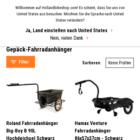
Willkommen auf Hollandbikeshop.com! Es scheint, dass Sie uns von
MENU
United States aus besuchen. Möchten Sie die Sprache nach United
States verändern?
Select Language
▼
Ja, Land einstellen nach United States
Nein, vielen Dank
Startseite
Fahrradanhänger
Gepäck Fahrradanhänger
Gepäck Fahrradanhänger
Gepäck-Fahrradanhänger
Filter
Sortieren
Roland (13)
Burley (5)
M-Wave (3)
Roland Fahrradanhänger
Hamax Venture
Topeak (2)
Big-Boy B 90L
Fahrradanhänger
Hochdeichsel Schwarz
86x57x37cm - Schwarz