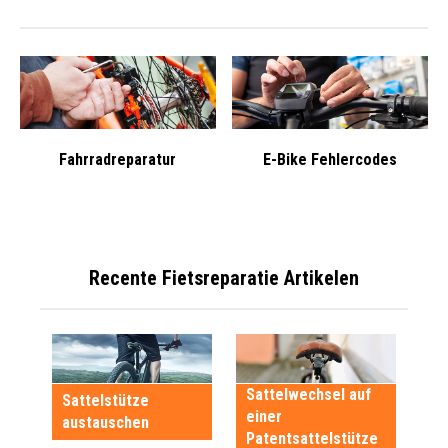
Fahrradreparatur
E-Bike Fehlercodes
Recente Fietsreparatie Artikelen
Sattelwechsel auf
Sa
Sattelstütze
einer
ei
austauschen
Patentsattelstütze
Ke