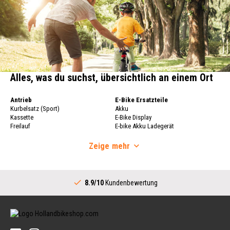
Alles, was du suchst, übersichtlich an einem Ort
Antrieb
E-Bike Ersatzteile
Kurbelsatz (Sport)
Akku
Kassette
E-Bike Display
Freilauf
E-bike Akku Ladegerät
Fahrradkette
Fahrrad Laufräder
Schaltwerk
Zeige
mehr
Fahrrad Laufräder
Schalthebel (Sport)
Felgen
Innenlager Komplett
Fahrradspeichen
Antrieb (Stadtrad)
Hinterradnabe
8.9/10
Kundenbewertung
Kurbelsatz (Stadtrad)
Lenker
Schalthebel (Stadtrad)
Vorbauten
Innenlager (Stadtrad)
Lenker
Ritzel Interne Schaltnabe
Handgriffe
Reifen & Schläuche
Fahrradklingeln