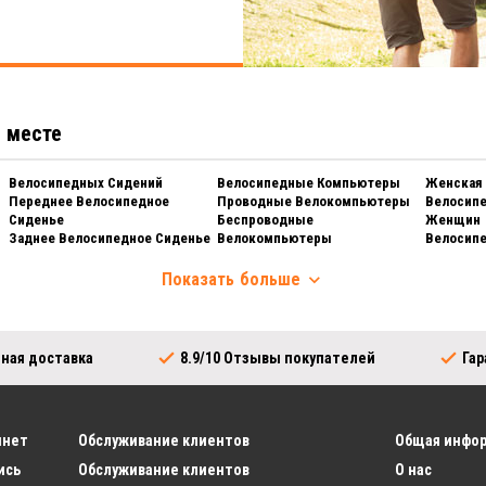
м месте
Велосипедных Сидений
Велосипедные Компьютеры
Женская
Переднее Велосипедное
Проводные Велокомпьютеры
Велосипе
Сиденье
Беспроводные
Женщин
Заднее Велосипедное Сиденье
Велокомпьютеры
Велосип
Ветровое Стекло для Сиденья
Навигация для Велосипеда
Женщин
Велосипе
Показать
больше
Велосипедные Корзины
Питание
Женщин
Велосипедная Корзина
Бутылки
Женские
Велосипедный Ящики
Держатели для Бутылок
Велосипе
Велосипедная Корзина для
Спортивное Питание
Женщин
ная доставка
8.9/10
Отзывы покупателей
Га
Собак
Защита для Велосипедов
Женская
Замки
Велосипедный Чехол
Одежда
О-образный Блокиратор
Чемодан для Переноски
Дождеви
Цепной Замок
Велосипеда
инет
Обслуживание клиентов
Общая инфо
Женская 
Складной Замок
Защита Велосипедной Рамы
Женские
ись
Обслуживание клиентов
О нас
Замок-скоба
Пончо Д