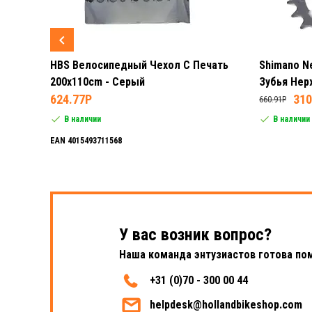
HBS Велосипедный Чехол С Печать
Shimano N
диод
200x110cm - Серый
Зубья Нер
624.77P
Хромовый
310
660.91P
В наличии
В наличии
EAN 4015493711568
У вас возник вопрос?
Наша команда энтузиастов готова по
+31 (0)70 - 300 00 44
helpdesk@hollandbikeshop.com