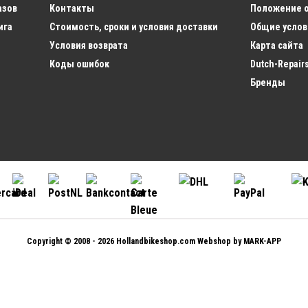
Принадлежности
Трос с Замком
Дождевы
азов
Контакты
Положение 
Велотренажеры
Женщин
ига
Стоимость, сроки и условия доставки
Общие услов
Боковые Сумки
Велосипедное Зеркало
Двойные Боковые Сумки
Велосипедный Держатель для
Мужская
Условия возврата
Карта сайта
Одинарные Боковые Сумки
Телефона
Велосипе
Подседельная Сумка
Рукавицы
Коды ошибок
Dutch-Repair
Мужчин
Сумки на руль
Велосип
Бренды
Принадлежности для Детских
Мужчин
Велосипедный Багажник на
Велосипедов
Велосипе
Автомобиль
Предупредительный Флажок
Мужчин
Велосипедные Автобагажники
для Детских Велосипедов
Мужские
Автокрепление для
Колеса-стабилизаторы для
Мужские
Велосипедов — Задняя Дверь
Детских Велосипедов
Шлемы
Толкатель для Детских
Велосипе
Насосы
Велосипедов
Мужчин
Напольный Насос
Детское Велосипедное Седло
Компактный Велосипедный
Крепление для Хоккейной
Мужская
Мини-насос
Клюшки и Теннисной Ракетки
Одежда
Насос CO2
Дождево
Велоприцепы
Мужчин
Инструменты и Материалы для
Детские Велоприцепы
Мужские
Copyright © 2008 - 2026
Hollandbikeshop.com
Webshop by
MARK-APP
Обслуживания
Велоприцепы для Собак
Мужская 
Велосипедные Инструменты
Грузовые Велоприцепы
Накидка
Смазка
Мужские 
Велосипедный Лак и Краска
Junior Велосипедное Сиденье
Средства для Чистки
Опоры для Ног
Детская 
Велосипедов
Спинка Багажника
Детская 