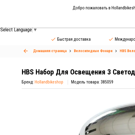
Добро пожаловать в Hollandbikesho
Запчасти
Аксессуары
Одежда
Ве
Select Language
▼
Быстрая доставка
Междунаро
Домашняя страница
Велосипедные Фонари
HBS Вел
HBS Набор Для Освещения 3 Светод
Бренд:
Hollandbikeshop
Модель товара: 385059