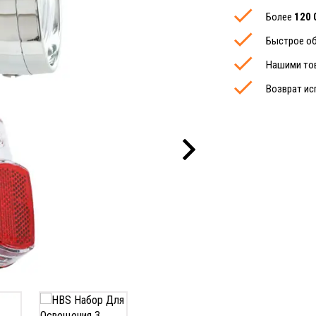
Более
120 
Быстрое об
Нашими то
Возврат ис