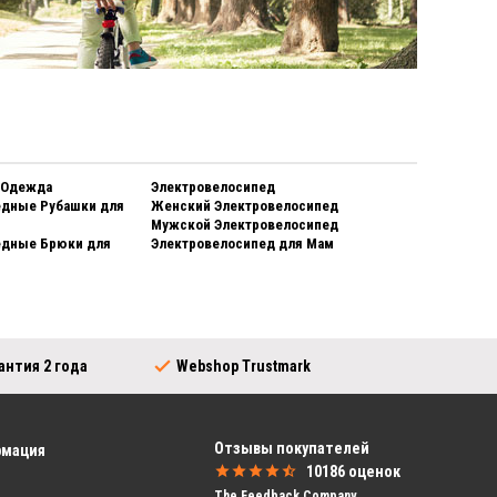
 Одежда
Электровелосипед
дные Рубашки для
Женский Электровелосипед
Мужской Электровелосипед
едные Брюки для
Электровелосипед для Мам
Городские Велосипеды
дные Куртки для
Женский Городской Велосипед
Мужской Городской Велосипед
 Перчатки
Велосипед для Мам
дные Обувь Для
рантия
2
года
Webshop
Trustmark
Транспортные Велосипеды
Женский Транспортный
 Непромокаемая
Велосипед
Мужской Транспортный
к Женщина
Отзывы покупателей
Велосипед
рмация
Дождевая Куртка
Транспортные Велосипеды для
 Дождевые Брюки
10186
оценок
Мальчиков
ля Женщин
The Feedback Company