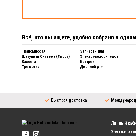
Всё, что вы ищете, удобно собрано в одно
Трансмиссия
Запчасти для
Шатунная Система (Спорт)
Электровелосипедов
Кассета
Батареи
Трещотка
Дисплей для
Велосипедная Цепь
Электровелосипедов
Переключатель передач
Зарядное Устройство для
Шифтеры (Спорт)
Электровелосипедов
Каретка в Сборе
Велосипедные Колеса
Трансмиссия (Город)
Велосипедные Колеса
Быстрая доставка
Международ
Шатунная Система (Город)
Обод
Шифтеры (Город)
Велосипедные Спицы
Каретка (Город)
Задняя Втулка
Звезда для Планетарной Втулки
Руль
Личный каб
Шины
Выносы
Учетная зап
Велосипедные Шины
Велосипедная Руль