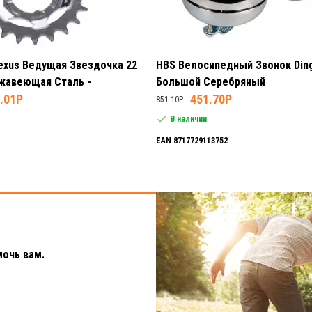
exus Ведущая Звездочка 22
HBS Велосипедный Звонок Din
жавеющая Сталь -
Большой Серебряный
.01P
451.70P
851.10P
В наличии
EAN 8717729113752
мочь вам.