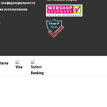
Транспортные Велосипеды для
е Чехлы Для Обуви
о конфиденциальности
Девочек
ы
ия использования
Складной Велосипед
 Одежда
Складной Велосипед
дные Рубашки для
Складные Электровелосипеды
s
едные Брюки для
Покупка детского велосипеда
Велосипеды для Девочек
дные Куртки для
Велосипеды для Мальчиков
 Перчатки
Велосипеды для Малышей
 Велосипедные
Трехколесный Велосипед
Детский Самокат
дная Обувь для
Беговел
Специальные велосипеды
 Непромокаемая
Велосипеды BMX
Моноцикл
й Комбинезон для
Полувелосипеды
Электрические Самокаты
 Дождевые Брюки
Покупка Велосипеда
Дождевая Куртка
Детский Велосипед
 для Мужчины
Cortina Электровелосипед
Чехлы на Обувь
Велосипеды для Взрослых
Велосипедная Одежда
Наши Ведущие Бренды
Велосипедная Одежда