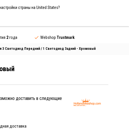
Russian Federation / RUB
RU
настройки страны на United States?
Контакты
нтия
2
года
Webshop
Trustmark
 3 Светодиод Передний / 1 Светодиод Задний - Хромовый
мовый
озможно доставить в следующие
дная доставка