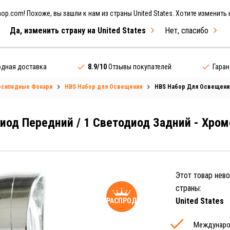
p.com! Похоже, вы зашли к нам из страны United States. Хотите изменить 
Да, изменить страну на United States
Нет, спасибо
лосипеды
Бренды
РАСПРОДАЖА
дная доставка
8.9/10
Отзывы покупателей
Гара
осипедные Фонари
HBS Набор для Освещения
HBS Набор Для Освещения
иод Передний / 1 Светодиод Задний - Хро
Этот товар нев
страны:
United States
РАСПРОДАЖА
Междунаро