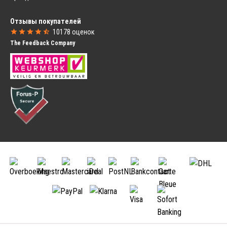
Велосипедов
Запчасти для Горных Велосипедов
Запчасти для Велосипедов BMX
Отзывы покупателей
Gazelle Запчасти для Велосипедов
10178
оценок
Campagnolo
The Feedback Company
SRAM
Велосипедных Сидений
Велосипедные Компьютеры
Переднее Велосипедное Сиденье
Проводные Велокомпьютеры
Заднее Велосипедное Сиденье
Беспроводные Велокомпьютеры
Ветровое Стекло для Сиденья
Навигация для Велосипеда
Велосипедные Корзины
Питание
Велосипедная Корзина
Бутылки
Велосипедный Ящики
Держатели для Бутылок
Велосипедная Корзина для Собак
Спортивное Питание
Замки
Защита для Велосипедов
О-образный Блокиратор
Велосипедный Чехол
Цепной Замок
Чемодан для Переноски
Складной Замок
Велосипеда
Замок-скоба
Защита Велосипедной Рамы
Трос с Замком
Принадлежности
Боковые Сумки
Велотренажеры
Двойные Боковые Сумки
Велосипедное Зеркало
Одинарные Боковые Сумки
Велосипедный Держатель для