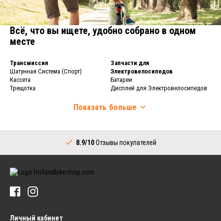
Всё, что вы ищете, удобно собрано в одном
месте
Трансмиссия
Запчасти для
Шатунная Система (Спорт)
Электровелосипедов
Кассета
Батареи
Трещотка
Дисплей для Электровелосипедов
Велосипедная Цепь
Зарядное Устройство для
Переключатель передач
Электровелосипедов
Показать
больше
Шифтеры (Спорт)
Велосипедные Колеса
Каретка в Сборе
Велосипедные Колеса
Трансмиссия (Город)
Обод
8.9/10
Отзывы покупателей
Шатунная Система (Город)
Велосипедные Спицы
Шифтеры (Город)
Задняя Втулка
Каретка (Город)
Руль
Звезда для Планетарной Втулки
Выносы
Шины
Велосипедная Руль
Велосипедные Шины
Рукоятки Руля
Велосипедные Камеры
Велосипедные Звонки
Ободная Лента
Личный кабинет
Педали