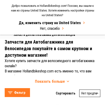
Добро пожаловать в Hollandbikeshop.com! Похоже, вы зашли к
МЕНЮ
нам из страны United States. Хотите изменить настройки страны
на United States?
Select Language
▼
Да, изменить страну на United States
Нет, спасибо
Домашняя страница
Велосипедные Автобагажники
Запчасти для Автобагажника для Велосипедов
Запчасти для Автобагажника для
Велосипедов покупайте в самом крупном и
доступном магазине!
Хотите купить запчасти для велосипедного автобагажника
онлайн?
В магазине Hollandbikeshop.com есть именно то, что вам
нужно!
Thule (631)
Показать
больше
Велосипедные автобагажники идеально подходят тем, кто
XLC (88)
желает взять велосипед с собой в отпуск поблизости от
Pro-User (81)
дома или вообще на другом конце страны (или даже
Фильтр
Сортировать
Spinder (39)
континента).
В Hollandbikeshop.com вы найдете широкий ассортимент