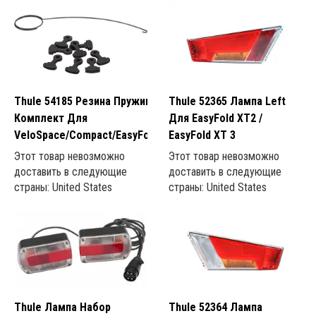
деталей для велосипедных автобагажников и сможете
поддерживать себя в форме, где бы вы ни были.
Синий (1)
Металл (1)
Красный (4)
Серебряный (101)
Thule 54185 Резина Пружина
Thule 52365 Лампа Left
Комплект Для
Для EasyFold XT2 /
VeloSpace/Compact/EasyFold
EasyFold XT 3
Этот товар невозможно
Этот товар невозможно
доставить в следующие
доставить в следующие
Хвостовой фонарь (4)
страны: United States
страны: United States
Приводной блок (1)
Корпус батареи (1)
Задний фонарь (18)
Стекло заднего фонаря (3)
Thule Лампа Набор
Thule 52364 Лампа