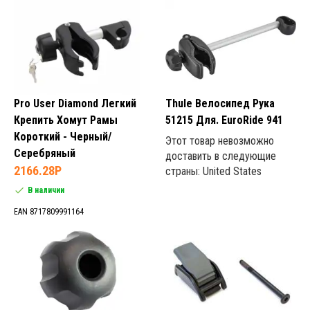
100 (1)
200 (1)
500 (1)
600 (1)
Pro User Diamond Легкий
Thule Велосипед Рука
Крепить Хомут Рамы
51215 Для. EuroRide 941
Крыло (4)
Короткий - Черный/
Этот товар невозможно
Серебряный
доставить в следующие
2166.28P
страны: United States
В наличии
EAN 8717809991164