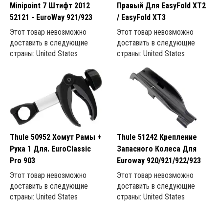
Minipoint 7 Штифт 2012
Правый Для EasyFold XT2
52121 - EuroWay 921/923
/ EasyFold XT3
Этот товар невозможно
Этот товар невозможно
Защитная крышка (2)
доставить в следующие
доставить в следующие
Переносная сумка (2)
страны: United States
страны: United States
Блок питания (1)
Защитное устройство (2)
Каретка (2)
Крепление (3)
Thule 50952 Хомут Рамы +
Thule 51242 Крепление
Рука 1 Для. EuroClassic
Запасного Колеса Для
Pro 903
Euroway 920/921/922/923
Этот товар невозможно
Этот товар невозможно
Электровелосипед (4)
доставить в следующие
доставить в следующие
страны: United States
страны: United States