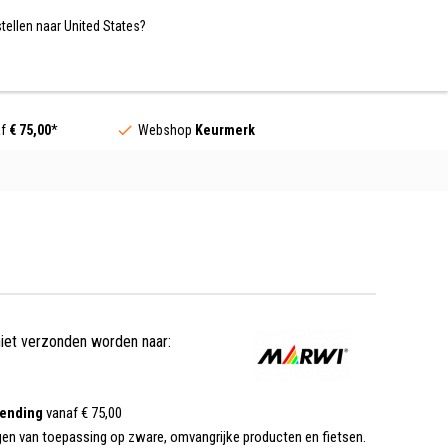
Nederland / EUR
NL
tellen naar United States?
Contact
af
€ 75,00
*
Webshop
Keurmerk
niet verzonden worden naar:
zending
vanaf € 75,00
gen van toepassing op zware, omvangrijke producten en fietsen.