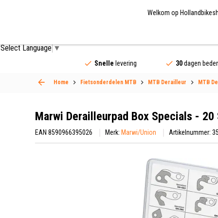
Welkom op Hollandbikeshop
Fietsonderdelen
Fietsaccessoires
Fietskled
Select Language
▼
Snelle
levering
30
dagen beden
Home
Fietsonderdelen MTB
MTB Derailleur
MTB Der
Marwi Derailleurpad Box Specials - 20
EAN 8590966395026
Merk:
Marwi/Union
Artikelnummer: 3