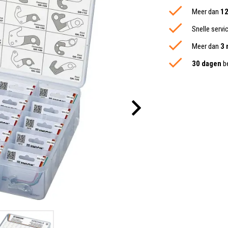
Meer dan
12
Snelle servi
Meer dan
3 
30 dagen
be