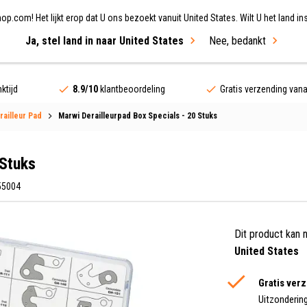
.com! Het lijkt erop dat U ons bezoekt vanuit United States. Wilt U het land ins
Ja, stel land in naar United States
Nee, bedankt
ing
Fietsen
Merken
Sale
ktijd
8.9/10
klantbeoordeling
Gratis verzending van
ailleur Pad
Marwi Derailleurpad Box Specials - 20 Stuks
 Stuks
55004
Dit product kan 
United States
Gratis ver
Uitzonderin