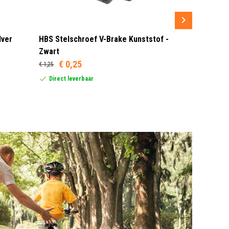
lver
HBS Stelschroef V-Brake Kunststof -
Sram MRX G
Zwart
Rood/Zwar
€ 0,25
€ 1,25
Dit product
United Stat
Direct leverbaar