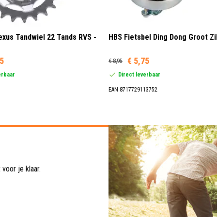
xus Tandwiel 22 Tands RVS -
HBS Fietsbel Ding Dong Groot Zi
95
€ 5,75
€ 8,95
erbaar
Direct leverbaar
EAN 8717729113752
voor je klaar.