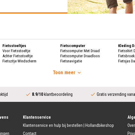
Fietsstoeltjes
Fietscomputer
Kleding 
Voor Fietsstoeltje
Fietscomputer Met Draad
Fietsshirt
Achter Fietsstoeltje
Fietscomputer Draadloos
Fietsbroe
Fietszitje Windscherm
Fietsnavigatie
Fietsjas D
Handscho
Fietsmanden
Voeding
Fietsscho
Toon
meer
Fietsmand
Bidons
Fietskrat
Bidonhouders
Dames Re
Fietsmand Hond
Sport Voeding
Regenpak
Regenjas 
ktijd
8.9/10
klantbeoordeling
Gratis verzending van
Fietssloten
Bescherming
Regenbroe
Ringslot
Fietshoes
Poncho D
Kettingslot
Fietskoffer
Regen Ove
Vouwslot
Fietsframe Bescherming
Beugelslot
Fietskled
vens
Klantenservice
Alg
Accessoires
Kabelslot
Fietsshirt 
Klantenservice en hulp bij bestellen | Hollandbikeshop
Over
Fietstrainers
Fietsbroek
Fietstas
Fietsspiegel
Fietsjas H
lingen
Contact
Priv