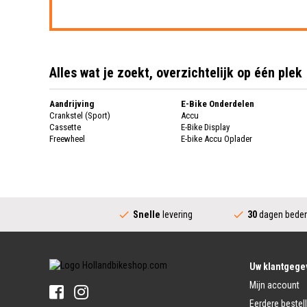
Alles wat je zoekt, overzichtelijk op één plek
Aandrijving
E-Bike Onderdelen
Crankstel (Sport)
Accu
Cassette
E-Bike Display
Freewheel
E-bike Accu Oplader
Fietsketting
Fietswielen
Derailleur
Fietswielen
Versnellingshendel (Sport)
Velgen
Trapas Compleet
Fietsspaken
Aandrijving (Stads)
Achternaaf
Snelle
levering
30
dagen beden
Crankstel (Stads)
Stuur
Versnellingshendel (Stads)
Stuurpen
Trapas (Stads)
Sturen
Tandwiel interne Naaf
Stuur Handvatten
Uw klantgege
Banden
Fietsbellen
Mijn account
Buitenbanden
Pedalen
Fiets Binnenband
Eerdere bestel