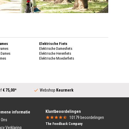
Dames
Elektrische Fiets
 Dames
Elektrische Damesfiets
k Dames
Elektrische Herenfiets
ames
Elektrische Moederfiets
enen Dames
Stadsfietsen
enen Dames
Dames Stadsfiets
genkleding
Heren Stadsfiets
 Dames
Moederfiets
Dames
af
€ 75,00
*
Webshop
Keurmerk
Transportfiets
k Dames
Dames Transportfiets
ames
Heren Transportfiets
rschoenen Dames
Transportfiets Jongens
Klantbeoordelingen
ing Heren
Transportfiets Meisjes
emene informatie
Heren
10179
beoordelingen
 Ons
Vouwfiets
 Heren
The Feedback Company
Vouwfiets
eren
acy Verklaring