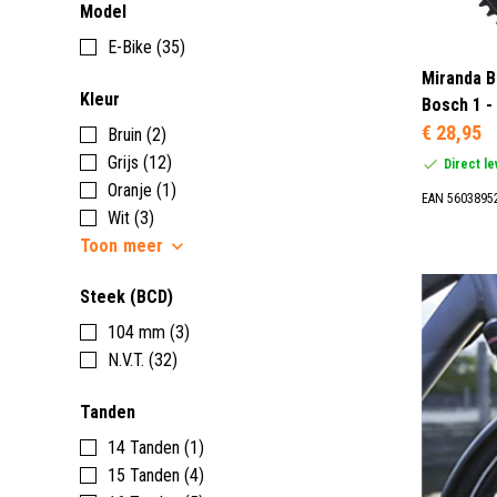
Model
E-Bike (35)
Miranda B
Kleur
Bosch 1 -
€ 28,95
Bruin (2)
Grijs (12)
Direct l
Oranje (1)
EAN 5603895
Wit (3)
Toon
meer
Steek (BCD)
104 mm (3)
N.V.T. (32)
Tanden
14 Tanden (1)
15 Tanden (4)