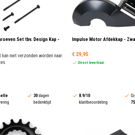
roeven Set tbv. Design Kap -
Impulse Motor Afdekkap - Zwa
€ 29,95
t kan niet verzonden worden naar:
tes
Direct leverbaar
elle
30
dagen
8.9/10
Gr
vering
bedenktijd
klantbeoordeling
75