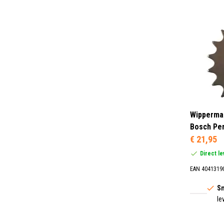
Wipperman
Bosch Pe
€ 21,95
Direct l
EAN 4041319
Sn
le