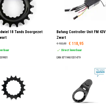
dwiel 18 Tands Doorgezet
Bafang Controller Unit FM 43V
wart
Zwart
€ 118,95
€ 132,00
everbaar
Direct leverbaar
039901
EAN 8719461031479