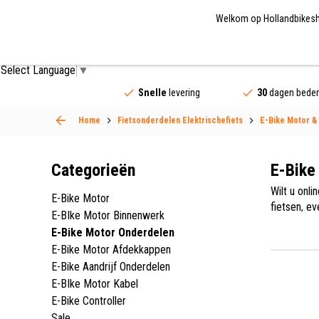
Welkom op Hollandbikeshop
Fietsonderdelen
Fietsaccessoires
Fietskled
Select Language
▼
Snelle
levering
30
dagen beden
Home
Fietsonderdelen Elektrischefiets
E-Bike Motor &
Categorieën
E-Bike
Wilt u onl
E-Bike Motor
fietsen, e
E-BIke Motor Binnenwerk
wordt gele
E-Bike Motor Onderdelen
breed asso
E-Bike Motor Afdekkappen
E-Bike Aandrijf Onderdelen
E-BIke Motor Kabel
E-Bike Controller
Sale