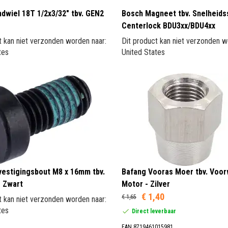
dwiel 18T 1/2x3/32" tbv. GEN2
Bosch Magneet tbv. Snelheid
Centerlock BDU3xx/BDU4xx
t kan niet verzonden worden naar:
Dit product kan niet verzonden w
tes
United States
estigingsbout M8 x 16mm tbv.
Bafang Vooras Moer tbv. Voor
 Zwart
Motor - Zilver
€ 1,40
€ 1,65
t kan niet verzonden worden naar:
tes
Direct leverbaar
EAN 8719461015981