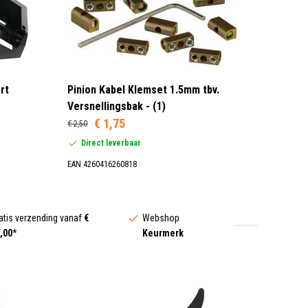
rt
Pinion Kabel Klemset 1.5mm tbv.
Versnellingsbak - (1)
€ 1,75
€ 2,50
Direct leverbaar
EAN 4260416260818
atis verzending vanaf
€
Webshop
,00
*
Keurmerk