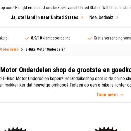
.com! Het lijkt erop dat U ons bezoekt vanuit United States. Wilt U het land ins
Ja, stel land in naar United States
Nee, bedankt
ing
Fietsen
Merken
Sale
ktijd
8.9/10
klantbeoordeling
Gratis verzending van
 Onderdelen
E-Bike Motor Onderdelen
 Motor Onderdelen shop de grootste en goedk
ine E-Bike Motor Onderdelen kopen? Hollandbikeshop.com is de online sh
ven makkelijker dat heuveltje omhoog? Fietsen op een e-bike is lichter 
verd door een motor. De plek van deze motor verschilt per merk en/of 
Toon
meer
rtiment E-Bike Motoren maar ook E-Bike Motor Onderdelen, van merken z