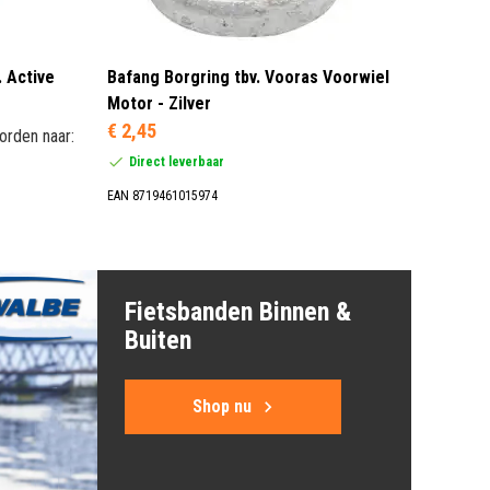
. Active
Bafang Borgring tbv. Vooras Voorwiel
Motor - Zilver
€ 2,45
orden naar:
Direct leverbaar
EAN 8719461015974
Fietsbanden Binnen &
Buiten
Shop nu