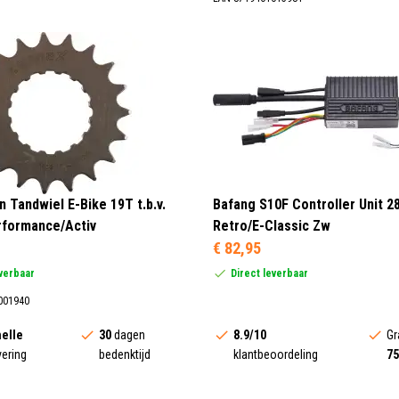
 Tandwiel E-Bike 19T t.b.v.
Bafang S10F Controller Unit 28
rformance/Activ
Retro/E-Classic Zw
€ 82,95
everbaar
Direct leverbaar
001940
elle
30
dagen
8.9/10
Gr
vering
bedenktijd
klantbeoordeling
75