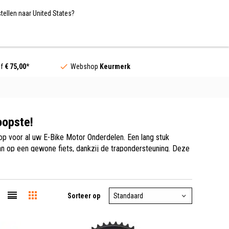
Nederland / EUR
NL
tellen naar United States?
Contact
af
€ 75,00
*
Webshop
Keurmerk
oopste!
op voor al uw E-Bike Motor Onderdelen. Een lang stuk
dan op een gewone fiets, dankzij de trapondersteuning. Deze
model elektrische fiets. Op Hollandbikeshop.com vindt u een
oals Bikkel, Bosch, Panterra en Cortina.
Sorteer op