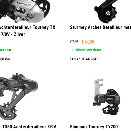
chterderailleur Tourney TX
Sturmey Archer Derailleur me
7/8V - Zilver
€ 5,35
€ 7,95
everbaar
Direct leverbaar
601456
EAN 4710944225433
-T350 Achterderailleur 8/9V
Shimano Tourney TY200