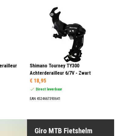
railleur
Shimano Tourney TY300
Achterderailleur 6/7V - Zwart
€ 18,95
Direct leverbaar
EAN 4524667393641
Giro MTB Fietshelm