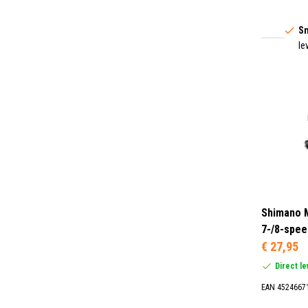
Sn
le
Shimano M
7-/8-spee
€ 27,95
Direct l
EAN 4524667