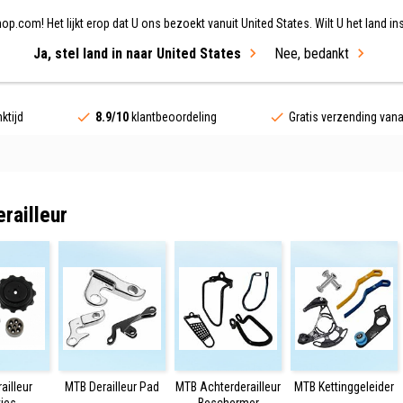
.com! Het lijkt erop dat U ons bezoekt vanuit United States. Wilt U het land ins
Ja, stel land in naar United States
Nee, bedankt
ing
Fietsen
Merken
Sale
ktijd
8.9/10
klantbeoordeling
Gratis verzending van
railleur
ailleur
MTB Derailleur Pad
MTB Achterderailleur
MTB Kettinggeleider
tjes
Beschermer