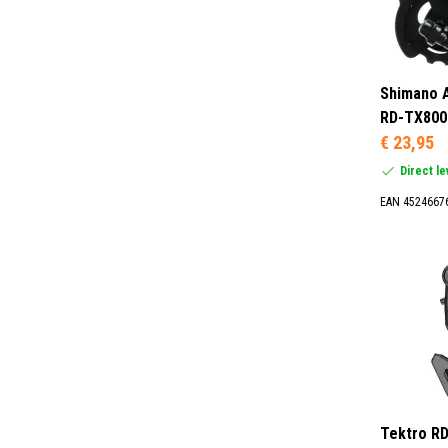
Shimano A
RD-TX800 
€ 23,95
Direct l
EAN 4524667
Tektro RD