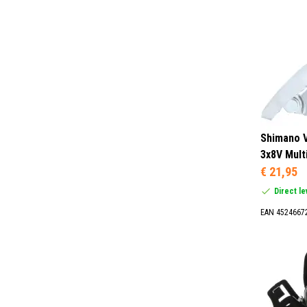
Shimano V
3x8V Mult
€ 21,95
Direct l
EAN 4524667