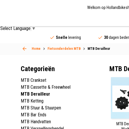
Welkom op Hollandbikeshop
Fietsonderdelen
Fietsaccessoires
Fietskled
Select Language
▼
Snelle
levering
30
dagen beden
Home
Fietsonderdelen MTB
MTB Derailleur
Categorieën
MTB De
MTB Crankset
MTB Cassette & Freewheel
MTB Derailleur
MTB Ketting
MTB Stuur & Stuurpen
MTB Bar Ends
MTB Handvatten
MTB Der
MTB Versnellingshendel
Wiel