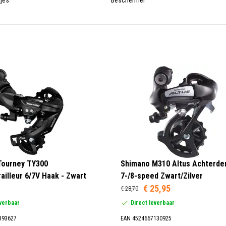
Tourney TY300
Shimano M310 Altus Achterder
ailleur 6/7V Haak - Zwart
7-/8-speed Zwart/Zilver
€ 25,95
€ 28,70
everbaar
Direct leverbaar
393627
EAN 4524667130925