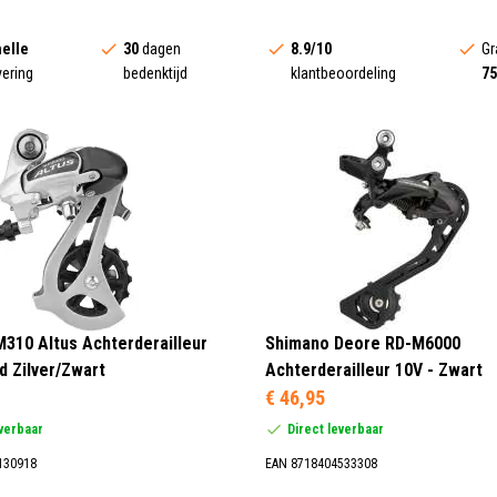
elle
30
dagen
8.9/10
Gr
vering
bedenktijd
klantbeoordeling
75
310 Altus Achterderailleur
Shimano Deore RD-M6000
d Zilver/Zwart
Achterderailleur 10V - Zwart
€ 46,95
everbaar
Direct leverbaar
130918
EAN 8718404533308