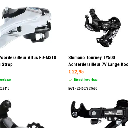
oorderailleur Altus FD-M310
Shimano Tourney TY500
i Strop
Achterderailleur 7V Lange Koo
€ 22,95
everbaar
Direct leverbaar
222415
EAN 4524667393696