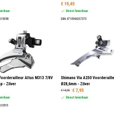
€ 19,45
everbaar
Direct leverbaar
619398
EAN 4710944257373
oorderailleur Altus M313 7/8V
Shimano Via A250 Voorderaille
p - Zilver
Ø28,6mm - Zilver
€ 7,95
€ 14,96
everbaar
Direct leverbaar
610915