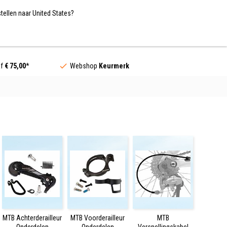
Nederland / EUR
NL
tellen naar United States?
Contact
af
€ 75,00
*
Webshop
Keurmerk
MTB Achterderailleur
MTB Voorderailleur
MTB
Onderdelen
Onderdelen
Versnellingskabel