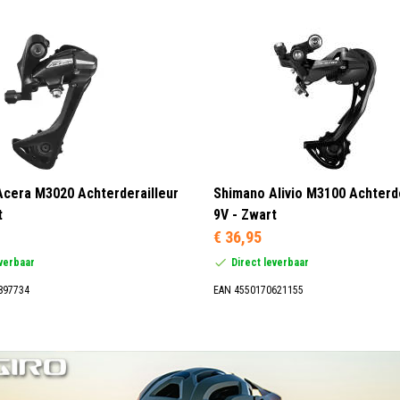
cera M3020 Achterderailleur
Shimano Alivio M3100 Achterde
t
9V - Zwart
€ 36,95
everbaar
Direct leverbaar
897734
EAN 4550170621155