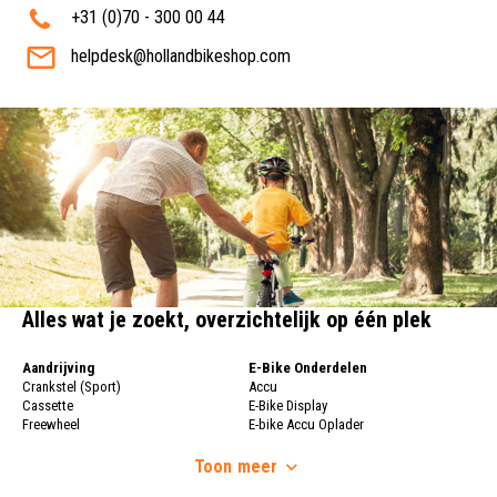
+31 (0)70 - 300 00 44
helpdesk@hollandbikeshop.com
Alles wat je zoekt, overzichtelijk op één plek
Aandrijving
E-Bike Onderdelen
Crankstel (Sport)
Accu
Cassette
E-Bike Display
Freewheel
E-bike Accu Oplader
Fietsketting
Fietswielen
Derailleur
Toon
meer
Fietswielen
Versnellingshendel (Sport)