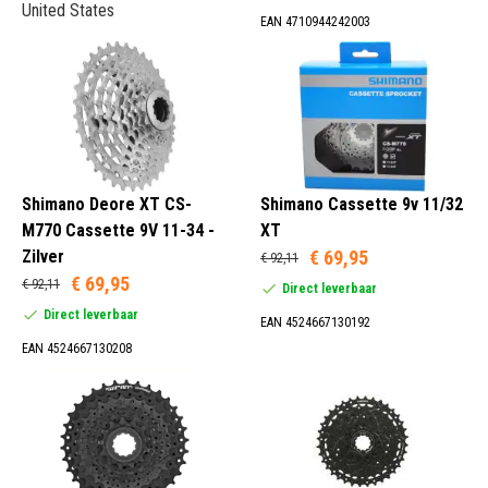
United States
EAN 4710944242003
Shimano Deore XT CS-
Shimano Cassette 9v 11/32
M770 Cassette 9V 11-34 -
XT
Zilver
€ 69,95
€ 92,11
€ 69,95
€ 92,11
Direct leverbaar
Direct leverbaar
EAN 4524667130192
EAN 4524667130208