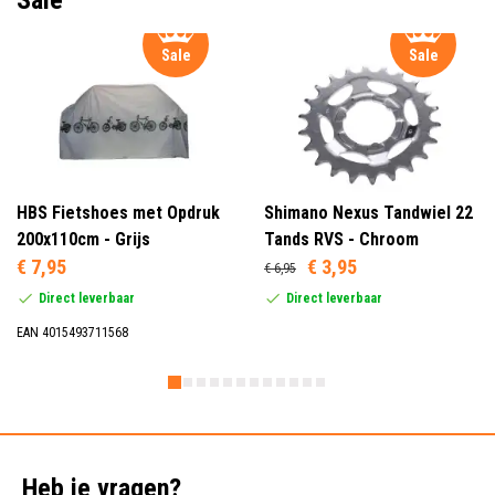
Sale
Sale
HBS Fietshoes met Opdruk
Shimano Nexus Tandwiel 22
200x110cm - Grijs
Tands RVS - Chroom
€ 7,95
€ 3,95
€ 6,95
Direct leverbaar
Direct leverbaar
EAN 4015493711568
Heb je vragen?