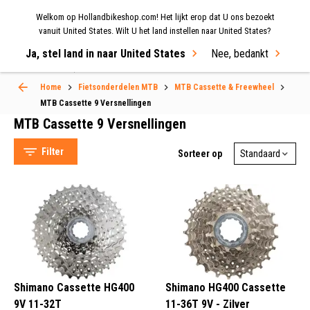
Welkom op Hollandbikeshop.com! Het lijkt erop dat U ons bezoekt
MENU
vanuit United States. Wilt U het land instellen naar United States?
Ja, stel land in naar United States
Nee, bedankt
Select Language
▼
Home
Fietsonderdelen MTB
MTB Cassette & Freewheel
MTB Cassette 9 Versnellingen
MTB Cassette 9 Versnellingen
MTB Cassette 9 Versnellingen
Filter
Sorteer op
Shimano Cassette HG400
Shimano HG400 Cassette
9V 11-32T
11-36T 9V - Zilver