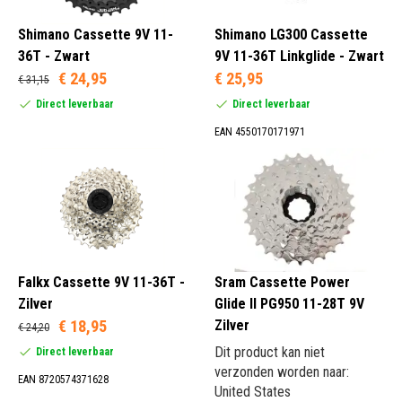
Shimano Cassette 9V 11-
Shimano LG300 Cassette
36T - Zwart
9V 11-36T Linkglide - Zwart
€ 24,95
€ 25,95
€ 31,15
Direct leverbaar
Direct leverbaar
EAN 4550170171971
Falkx Cassette 9V 11-36T -
Sram Cassette Power
Zilver
Glide II PG950 11-28T 9V
€ 18,95
Zilver
€ 24,20
Dit product kan niet
Direct leverbaar
verzonden worden naar:
EAN 8720574371628
United States