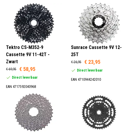
Tektro CS-M352-9
Sunrace Cassette 9V 12-
Cassette 9V 11-42T -
25T
Zwart
€ 23,95
€ 26,95
€ 58,95
€ 69,95
Direct leverbaar
Direct leverbaar
EAN 4710944242010
EAN 4717592040968