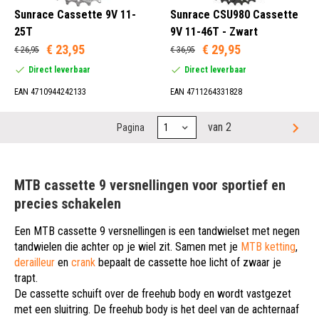
Sunrace Cassette 9V 11-
Sunrace CSU980 Cassette
25T
9V 11-46T - Zwart
€ 23,95
€ 29,95
€ 26,95
€ 36,95
Direct leverbaar
Direct leverbaar
EAN 4710944242133
EAN 4711264331828
van 2
Pagina
MTB cassette 9 versnellingen voor sportief en
precies schakelen
Een MTB cassette 9 versnellingen is een tandwielset met negen
tandwielen die achter op je wiel zit. Samen met je
MTB ketting
,
derailleur
en
crank
bepaalt de cassette hoe licht of zwaar je
trapt.
De cassette schuift over de freehub body en wordt vastgezet
met een sluitring. De freehub body is het deel van de achternaaf