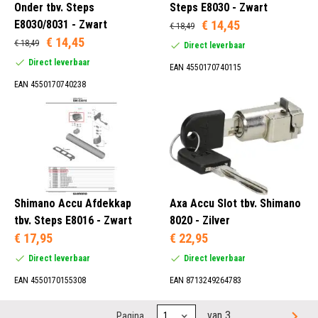
Onder tbv. Steps
Steps E8030 - Zwart
E8030/8031 - Zwart
€ 14,45
€ 18,49
€ 14,45
€ 18,49
Direct leverbaar
Direct leverbaar
EAN 4550170740115
EAN 4550170740238
Shimano Accu Afdekkap
Axa Accu Slot tbv. Shimano
tbv. Steps E8016 - Zwart
8020 - Zilver
€ 17,95
€ 22,95
Direct leverbaar
Direct leverbaar
EAN 4550170155308
EAN 8713249264783
van 3
Pagina