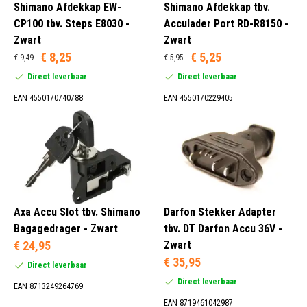
Shimano Afdekkap EW-
Shimano Afdekkap tbv.
Zilver (2)
CP100 tbv. Steps E8030 -
Acculader Port RD-R8150 -
Zwart (63)
Zwart
Zwart
€ 8,25
€ 5,25
€ 9,49
€ 5,95
Direct leverbaar
Direct leverbaar
EAN 4550170740788
EAN 4550170229405
Axa Accu Slot tbv. Shimano
Darfon Stekker Adapter
Bagagedrager - Zwart
tbv. DT Darfon Accu 36V -
€ 24,95
Zwart
€ 35,95
Direct leverbaar
Direct leverbaar
EAN 8713249264769
EAN 8719461042987