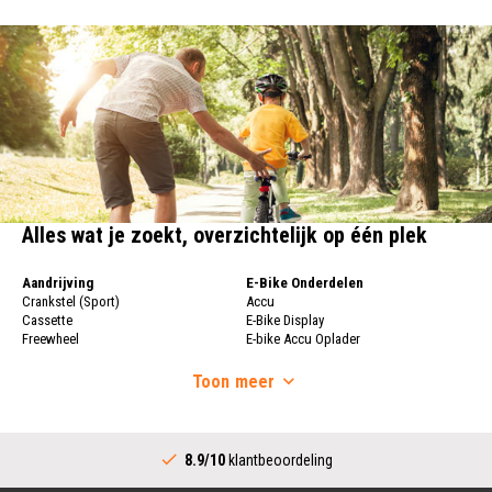
Alles wat je zoekt, overzichtelijk op één plek
Aandrijving
E-Bike Onderdelen
Crankstel (Sport)
Accu
Cassette
E-Bike Display
Freewheel
E-bike Accu Oplader
Fietsketting
Fietswielen
Derailleur
Toon
meer
Fietswielen
Versnellingshendel (Sport)
Velgen
Trapas Compleet
Fietsspaken
Aandrijving (Stads)
Achternaaf
8.9/10
klantbeoordeling
Crankstel (Stads)
Stuur
Versnellingshendel (Stads)