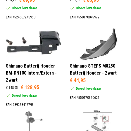
€ 94,49
€ 99,99
Direct leverbaar
Direct leverbaar
EAN 4524667248958
EAN 4550170075972
Shimano Batterij Houder
Shimano STEPS M8250
BM-DN100 Intern/Extern -
Batterij Houder - Zwart
Zwart
€ 44,95
€ 128,95
€ 148,95
Direct leverbaar
Direct leverbaar
EAN 4550170320621
EAN 689228417793