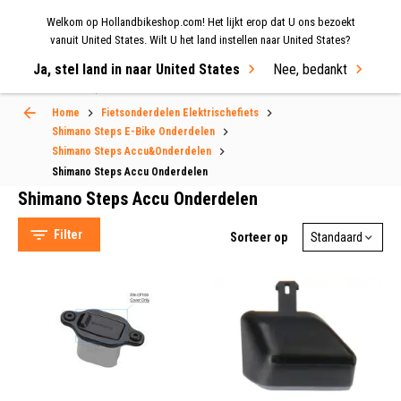
Welkom op Hollandbikeshop.com! Het lijkt erop dat U ons bezoekt
MENU
vanuit United States. Wilt U het land instellen naar United States?
Ja, stel land in naar United States
Nee, bedankt
Select Language
▼
Home
Fietsonderdelen Elektrischefiets
Shimano Steps E-Bike Onderdelen
Shimano Steps Accu Onderdelen
Shimano Steps Accu&Onderdelen
Shimano Steps Accu Onderdelen
Shimano Steps Accu Onderdelen
Filter
Sorteer op
Shimano (77)
AXA (4)
Hollandbikeshop (1)
Grijs (2)