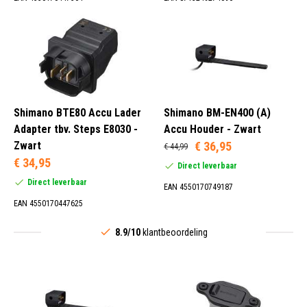
Shimano BTE80 Accu Lader
Shimano BM-EN400 (A)
Adapter tbv. Steps E8030 -
Accu Houder - Zwart
Zwart
€ 36,95
€ 44,99
€ 34,95
Direct leverbaar
Direct leverbaar
EAN 4550170749187
EAN 4550170447625
8.9/10
klantbeoordeling