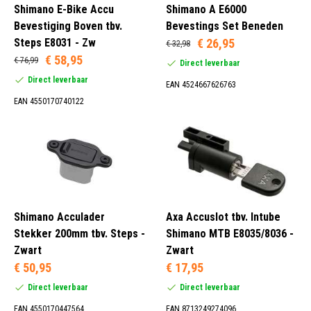
Shimano E-Bike Accu
Shimano A E6000
Bevestiging Boven tbv.
Bevestings Set Beneden
Steps E8031 - Zw
€ 26,95
€ 32,98
€ 58,95
€ 76,99
Direct leverbaar
Direct leverbaar
EAN 4524667626763
EAN 4550170740122
Shimano Acculader
Axa Accuslot tbv. Intube
Stekker 200mm tbv. Steps -
Shimano MTB E8035/8036 -
Zwart
Zwart
€ 50,95
€ 17,95
Direct leverbaar
Direct leverbaar
EAN 4550170447564
EAN 8713249274096