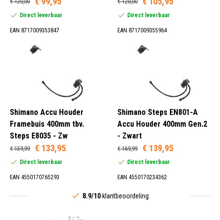
€ 99,95
€ 105,95
€ 120,00
€ 120,00
Direct leverbaar
Direct leverbaar
EAN 8717009353847
EAN 8717009355964
Shimano Accu Houder
Shimano Steps EN801-A
Framebuis 400mm tbv.
Accu Houder 400mm Gen.2
Steps E8035 - Zw
- Zwart
€ 133,95
€ 139,95
€ 159,99
€ 169,99
Direct leverbaar
Direct leverbaar
EAN 4550170765293
EAN 4550170234362
8.9/10
klantbeoordeling