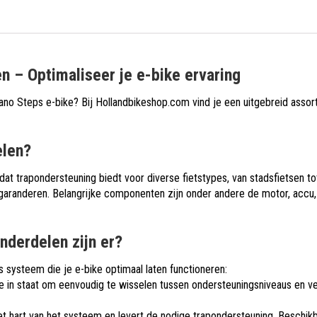
 – Optimaliseer je e-bike ervaring
no Steps e-bike? Bij Hollandbikeshop.com vind je een uitgebreid assor
elen?
at trapondersteuning biedt voor diverse fietstypes, van stadsfietsen 
garanderen. Belangrijke componenten zijn onder andere de motor, accu, 
nderdelen zijn er?
 systeem die je e-bike optimaal laten functioneren:
e in staat om eenvoudig te wisselen tussen ondersteuningsniveaus en vers
et hart van het systeem en levert de nodige trapondersteuning. Beschik