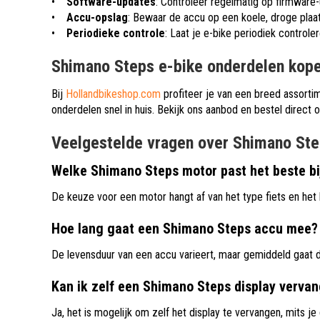
•
Software-updates
: Controleer regelmatig op firmware-
•
Accu-opslag
: Bewaar de accu op een koele, droge plaa
•
Periodieke controle
: Laat je e-bike periodiek controle
Shimano Steps e-bike onderdelen kope
Bij
Hollandbikeshop.com
profiteer je van een breed assorti
onderdelen snel in huis. Bekijk ons aanbod en bestel direct 
Veelgestelde vragen over Shimano Ste
Welke Shimano Steps motor past het beste bij
De keuze voor een motor hangt af van het type fiets en het 
Hoe lang gaat een Shimano Steps accu mee?
De levensduur van een accu varieert, maar gemiddeld gaat d
Kan ik zelf een Shimano Steps display verva
Ja, het is mogelijk om zelf het display te vervangen, mits je