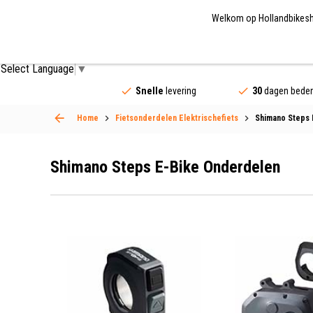
Welkom op Hollandbikeshop
Fietsonderdelen
Fietsaccessoires
Fietskled
Select Language
▼
Snelle
levering
30
dagen beden
Home
Fietsonderdelen Elektrischefiets
Shimano Steps 
Shimano Steps E-Bike Onderdelen