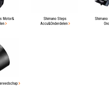
s Motor&
Shimano Steps
Shimano 
len
Accu&Onderdelen
Ond
Gereedschap