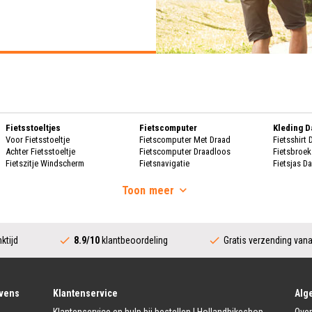
Fietsstoeltjes
Fietscomputer
Kleding 
Voor Fietsstoeltje
Fietscomputer Met Draad
Fietsshirt
Achter Fietsstoeltje
Fietscomputer Draadloos
Fietsbroe
Fietszitje Windscherm
Fietsnavigatie
Fietsjas D
Handscho
Fietsmanden
Voeding
Fietsscho
Toon
meer
Fietsmand
Bidons
Fietskrat
Bidonhouders
Dames Re
Fietsmand Hond
Sport Voeding
Regenpak
Regenjas 
ktijd
8.9/10
klantbeoordeling
Gratis verzending van
Fietssloten
Bescherming
Regenbroe
Ringslot
Fietshoes
Poncho D
Kettingslot
Fietskoffer
Regen Ove
Vouwslot
Fietsframe Bescherming
Beugelslot
Fietskled
vens
Klantenservice
Alg
Accessoires
Kabelslot
Fietsshirt 