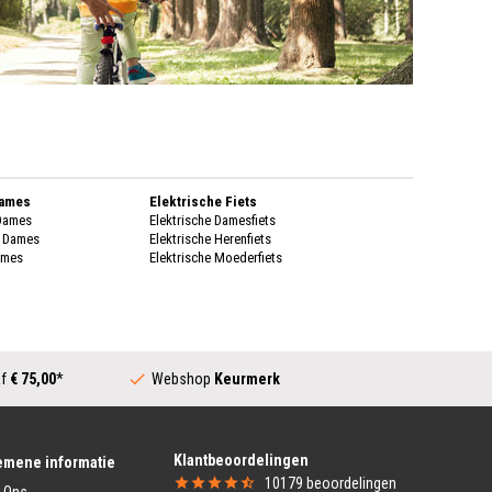
Dames
Elektrische Fiets
 Dames
Elektrische Damesfiets
k Dames
Elektrische Herenfiets
ames
Elektrische Moederfiets
enen Dames
Stadsfietsen
enen Dames
Dames Stadsfiets
genkleding
Heren Stadsfiets
 Dames
Moederfiets
Dames
af
€ 75,00
*
Webshop
Keurmerk
Transportfiets
k Dames
Dames Transportfiets
ames
Heren Transportfiets
rschoenen Dames
Transportfiets Jongens
Klantbeoordelingen
ing Heren
Transportfiets Meisjes
emene informatie
Heren
10179
beoordelingen