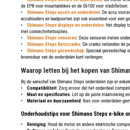
de EP8 voor mountainbikes en de E6100 voor stadsfietsen.
•
Shimano Steps accu’s en onderdelen
: De accu voorzi
accuhouders en laadpoorten zijn ook essentieel voor een g
•
Shimano Steps displays en onderdelen
: Het display 
met connectiviteitsopties.
•
Shimano Steps sensoren
: Deze sensoren meten onder 
•
Shimano Steps fietscranks
: De cranks verbinden de p
•
Shimano Steps gereedschap
: Speciaal gereedschap i
levensduur van de onderdelen kunt verlengen.
Waarop letten bij het kopen van Shima
Bij de aanschaf van Shimano Steps onderdelen zijn er enkel
•
Compatibiliteit
: Zorg ervoor dat het onderdeel compati
•
Maat en specificaties
: Let op de juiste maatvoering en
•
Materiaal en duurzaamheid
: Kies voor onderdelen gem
Onderhoudstips voor Shimano Steps e-bike o
•
Reiniging
: Houd de motor en andere elektrische compon