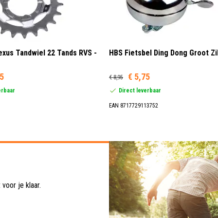
xus Tandwiel 22 Tands RVS -
HBS Fietsbel Ding Dong Groot Zi
95
€ 5,75
€ 8,95
erbaar
Direct leverbaar
EAN 8717729113752
voor je klaar.