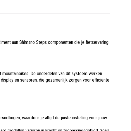
timent aan Shimano Steps componenten die je fietservaring
tot mountainbikes. De onderdelen van dit systeem werken
display en sensoren, die gezamenlijk zorgen voor efficiënte
nellingen, waardoor je altijd de juiste instelling voor jouw
bare modellen variëren in kracht en toepassingsgebied, zoals