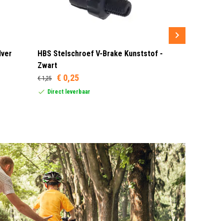
lver
HBS Stelschroef V-Brake Kunststof -
Sram MRX G
Zwart
Rood/Zwar
€ 0,25
€ 1,25
Dit product
United Stat
Direct leverbaar