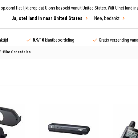
.com! Het lijkt erop dat U ons bezoekt vanuit United States. Wilt U het land ins
Ja, stel land in naar United States
Nee, bedankt
ing
Fietsen
Merken
Sale
ktijd
8.9/10
klantbeoordeling
Gratis verzending van
E-Bike Onderdelen