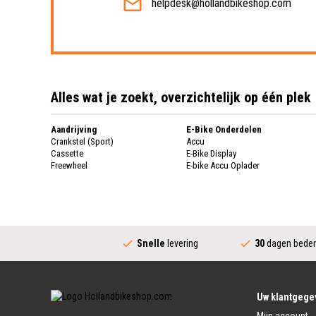
helpdesk@hollandbikeshop.com
Alles wat je zoekt, overzichtelijk op één plek
Aandrijving
E-Bike Onderdelen
Crankstel (Sport)
Accu
Cassette
E-Bike Display
Freewheel
E-bike Accu Oplader
Fietsketting
Fietswielen
Derailleur
Fietswielen
Versnellingshendel (Sport)
Velgen
Trapas Compleet
Fietsspaken
Aandrijving (Stads)
Achternaaf
Snelle
levering
30
dagen beden
Crankstel (Stads)
Stuur
Versnellingshendel (Stads)
Stuurpen
Trapas (Stads)
Sturen
Tandwiel interne Naaf
Stuur Handvatten
Uw klantgege
Banden
Fietsbellen