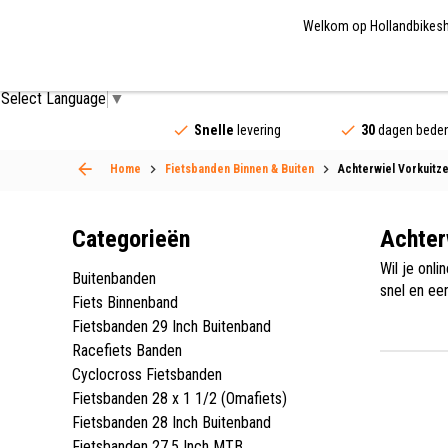
Welkom op Hollandbikeshop
Fietsonderdelen
Fietsaccessoires
Fietskled
Select Language
▼
Snelle
levering
30
dagen beden
Home
Fietsbanden Binnen & Buiten
Achterwiel Vorkuitze
Categorieën
Achter
Wil je onl
Buitenbanden
snel en ee
Fiets Binnenband
achterwiel
Fietsbanden 29 Inch Buitenband
vorkuitzett
Racefiets Banden
Cyclocross Fietsbanden
Fietsbanden 28 x 1 1/2 (Omafiets)
Fietsbanden 28 Inch Buitenband
Fietsbanden 27.5 Inch MTB