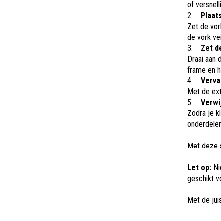
of versnell
2.
Plaats
Zet de vork
de vork vei
3.
Zet de
Draai aan 
frame en h
4.
Verva
Met de ext
5.
Verwij
Zodra je k
onderdelen
Met deze s
Let op:
Nie
geschikt v
Met de jui