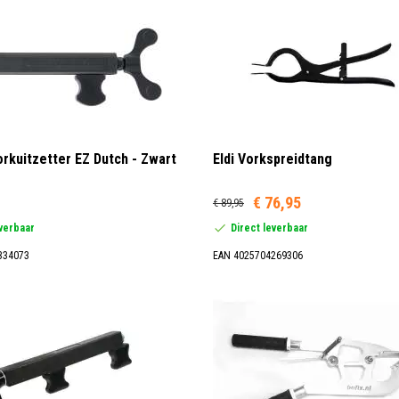
rkuitzetter EZ Dutch - Zwart
Eldi Vorkspreidtang
€ 76,95
€ 89,95
everbaar
Direct leverbaar
334073
EAN 4025704269306