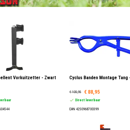
ellent Vorkuitzetter - Zwart
Cyclus Banden Montage Tang 
€ 88,95
€ 105,95
everbaar
Direct leverbaar
604544
EAN 4250968700399