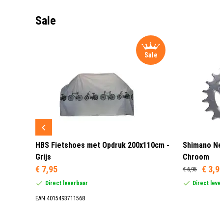
Sale
Sale
Sale
 3 LED
HBS Fietshoes met Opdruk 200x110cm -
Shimano Ne
Grijs
Chroom
€ 7,95
€ 3,
€ 6,95
Direct leverbaar
Direct lev
EAN 4015493711568