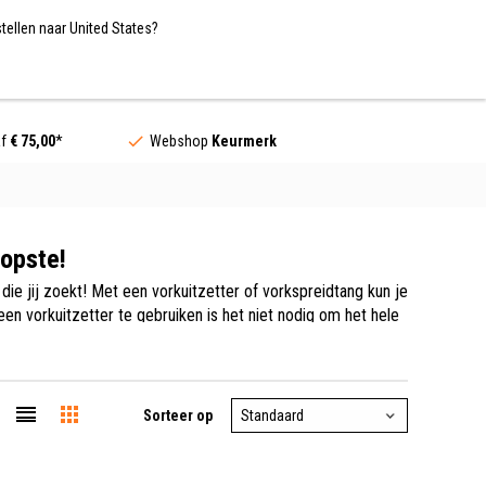
Nederland / EUR
NL
tellen naar United States?
Contact
af
€ 75,00
*
Webshop
Keurmerk
opste!
die jij zoekt! Met een vorkuitzetter of vorkspreidtang kun je
n vorkuitzetter te gebruiken is het niet nodig om het hele
etsbanden binnen & buiten op Hollandbikeshop.com vind je de
Sorteer op