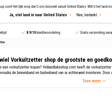
.com! Het lijkt erop dat U ons bezoekt vanuit United States. Wilt U het land ins
Ja, stel land in naar United States
Nee, bedankt
ing
Fietsen
Merken
Sale
ktijd
8.9/10
klantbeoordeling
Gratis verzending van
tter
wiel Vorkuitzetter shop de grootste en goedko
ine een vorkuitzetter kopen? Hollandbikeshop.com heeft de vorkuitzetter 
nvoudig de binnenband en buitenband van je achterwiel monteren. Door ee
 van de fiets te demonteren. In ons ruime en veelzijdige assortiment fi
Toon
meer
er die jij zoekt.