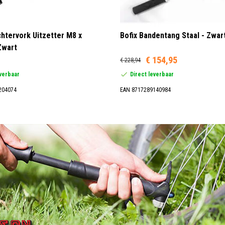
htervork Uitzetter M8 x
Bofix Bandentang Staal - Zwart
Zwart
€ 154,95
€ 228,94
everbaar
Direct leverbaar
204074
EAN 8717289140984