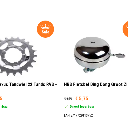
Sale
xus Tandwiel 22 Tands RVS -
HBS Fietsbel Ding Dong Groot Zi
95
€ 5,75
€ 8,95
erbaar
Direct leverbaar
EAN 8717729113752