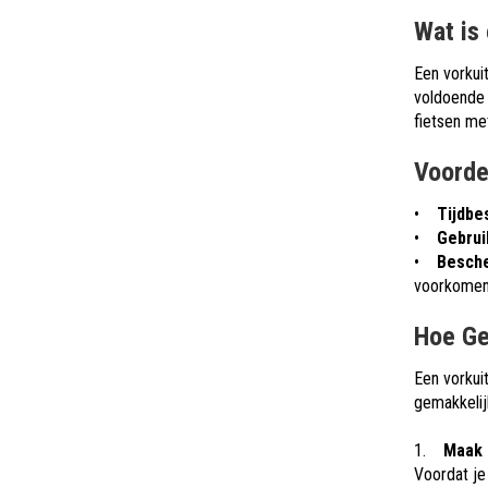
Wat is
Een vorkui
voldoende 
fietsen me
Voorde
•
Tijdbe
•
Gebru
•
Besche
voorkomen
Hoe Ge
Een vorkui
gemakkelij
1.
Maak r
Voordat je