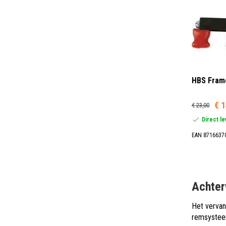
HBS Frame
€ 1
€ 23,00
Direct l
EAN 8716637
Achter
Het vervan
remsysteem