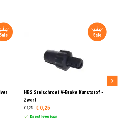
Sale
Sale
lver
HBS Stelschroef V-Brake Kunststof -
Sram MRX G
Zwart
Rood/Zwar
€ 0,25
€ 1,25
Dit product
United Stat
Direct leverbaar