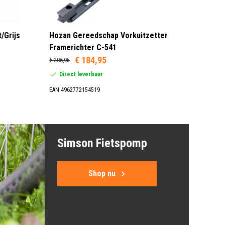
/Grijs
Hozan Gereedschap Vorkuitzetter
Framerichter C-541
€ 184,95
€ 206,95
Direct leverbaar
EAN 4962772154519
Simson Fietspomp
Shop nu