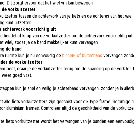
ing. Dit zorgt ervoor dat het wiel vrij kan bewegen.
 de vorkuitzetter
uitzetter tussen de achtervork van je fiets en de achteras van het wiel.
lig kunt uitzetten.
 achtervork voorzichtig uit
de hendel of knop van de vorkuitzetter om de achtervork voorzichtig uit
et wiel, zodat je de band makkelijker kunt vervangen.
ng de band
ra ruimte kun je nu eenvoudig de
binnen- of buitenband
vervangen zonder
der de vorkuitzetter
laar bent, draai je de vorkuitzetter terug om de spanning op de vork los
 weer goed vast.
tappen kun je snel en veilig je achterband vervangen, zonder je in aller
t alle fiets vorkuitzetters zijn geschikt voor elk type frame. Sommige 
oor aluminium frames. Controleer altijd de geschiktheid van de vorkuit
ste fiets vorkuitzetter wordt het vervangen van je banden een eenvoudig