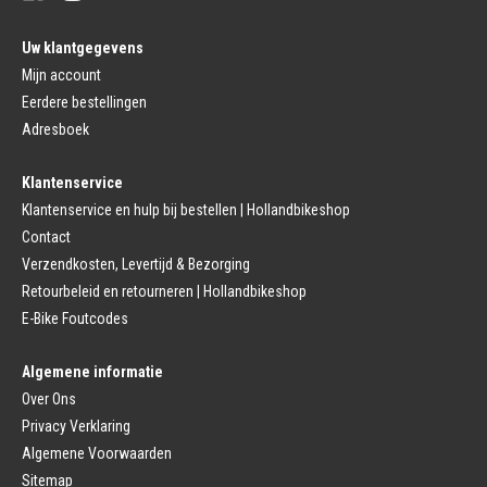
Pedalen
Fiets Binnenband
Pedalen
Velglint
Uw klantgegevens
Platform Pedalen
Fietsbanden Reparatie
Click Pedalen
Mijn account
Bagagedrager
Eerdere bestellingen
Remmen (Sport)
Jasbeschermers
Fiets remgreep
Bagagedrager
Adresboek
Remblokjes
Snelbinders
Fietsremmen
Klantenservice
Fietszadel
Remkabel
Fietszadel
Klantenservice en hulp bij bestellen | Hollandbikeshop
Remmen (Stads)
Zadelpen
Contact
Remhendel
Zadelpen Bevestiging
Remplaat
Zadeldekje
Verzendkosten, Levertijd & Bezorging
Remkabel
Retourbeleid en retourneren | Hollandbikeshop
Voorvork
Fietsverlichting
Voorvork Vast
E-Bike Foutcodes
Koplamp
Voorvork Verend
Achterlicht
Balhoofd
Fiets Verlichting Set
Algemene informatie
Spatborden
Dynamo
Over Ons
Spatbord
Merk Fietsonderdelen
Spatbordstang
Privacy Verklaring
Fietsonderdelen Stadsfiets
Fiets Spatbord Onderdelen
Algemene Voorwaarden
Fietsonderdelen Racefiets
Kettingkast
Fietsonderdelen MTB
Sitemap