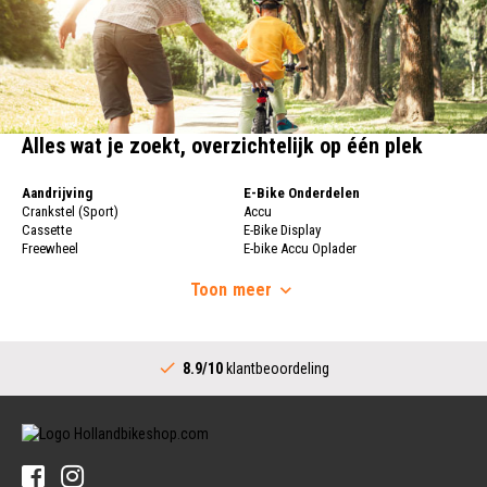
Alles wat je zoekt, overzichtelijk op één plek
Aandrijving
E-Bike Onderdelen
Crankstel (Sport)
Accu
Cassette
E-Bike Display
Freewheel
E-bike Accu Oplader
Fietsketting
Fietswielen
Derailleur
Toon
meer
Fietswielen
Versnellingshendel (Sport)
Velgen
Trapas Compleet
Fietsspaken
Aandrijving (Stads)
Achternaaf
8.9/10
klantbeoordeling
Crankstel (Stads)
Stuur
Versnellingshendel (Stads)
Stuurpen
Trapas (Stads)
Sturen
Tandwiel interne Naaf
Stuur Handvatten
Banden
Fietsbellen
Buitenbanden