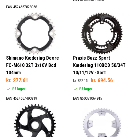
EAN 4524667828068
Shimano Kædering Deore
Praxis Buzz Sport
FC-M610 32T 3x10V Bcd
Kædering 110BCD 50/34T
104mm
10/11/12V -Sort
kr. 277.61
kr. 694.56
kr. 822.15
På lager
På lager
EAN 4524667490319
EAN 850051064915