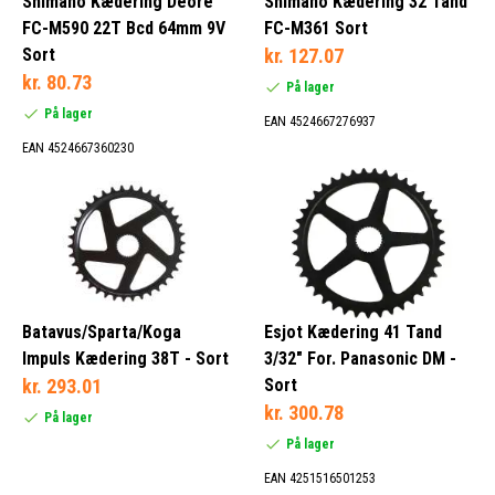
Shimano Kædering Deore
Shimano Kædering 32 Tand
Brose (4)
FC-M590 22T Bcd 64mm 9V
FC-M361 Sort
Direkte Montering (171)
Sort
kr. 127.07
Fazua (2)
kr. 80.73
På lager
På lager
EAN 4524667276937
EAN 4524667360230
Aluminium (1081)
Kulstof (2)
Metal (11)
Inox (7)
Batavus/Sparta/Koga
Esjot Kædering 41 Tand
Impuls Kædering 38T - Sort
3/32" For. Panasonic DM -
kr. 293.01
Sort
Blå (2)
kr. 300.78
På lager
Gul (2)
På lager
Grå (49)
Rød (2)
EAN 4251516501253