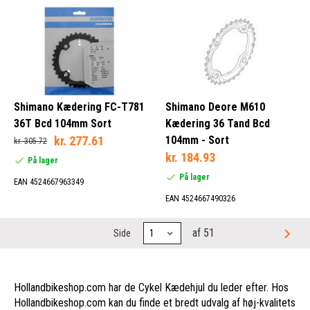
Shimano Kædering FC-T781
Shimano Deore M610
36T Bcd 104mm Sort
Kædering 36 Tand Bcd
kr. 277.61
104mm - Sort
kr. 305.72
kr. 184.93
På lager
På lager
EAN 4524667963349
EAN 4524667490326
af 51
Side
Hollandbikeshop.com har de Cykel Kædehjul du leder efter. Hos
Hollandbikeshop.com kan du finde et bredt udvalg af høj-kvalitets