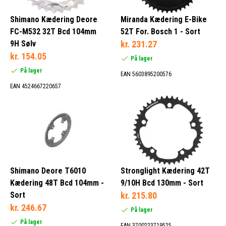
Shimano Kædering Deore
Miranda Kædering E-Bike
FC-M532 32T Bcd 104mm
52T For. Bosch 1 - Sort
9H Sølv
kr. 231.27
kr. 154.05
På lager
På lager
EAN 5603895200576
EAN 4524667220657
Shimano Deore T6010
Stronglight Kædering 42T
Kædering 48T Bcd 104mm -
9/10H Bcd 130mm - Sort
Sort
kr. 215.80
kr. 246.67
På lager
På lager
EAN 3700223719525