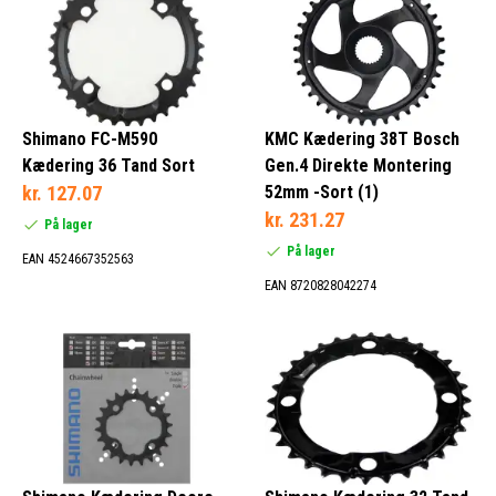
25/34 Tænder (1)
25/36 Tænder (1)
25/40 Tænder (1)
Shimano FC-M590
KMC Kædering 38T Bosch
25/42 Tænder (1)
Kædering 36 Tand Sort
Gen.4 Direkte Montering
kr. 127.07
52mm -Sort (1)
kr. 231.27
På lager
På lager
EAN 4524667352563
1 Hastighed (159)
EAN 8720828042274
3 Hastighed (4)
4 Hastighed (1)
5 Hastighed (3)
Bosch (118)