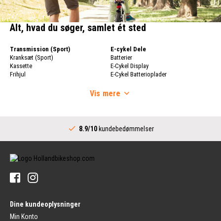
Alt, hvad du søger, samlet ét sted
Transmission (Sport)
E-cykel Dele
Kranksæt (Sport)
Batterier
Kassette
E-Cykel Display
Frihjul
E-Cykel Batterioplader
Cykelkæde
Cykelhjul
Skifter
Vis
mere
Cykelhjul
Skiftere (Sport)
Fælge
Komplet Bundbeslag
Cykeleger
Transmission (City)
Bagnav
8.9/10
kundebedømmelser
Kranksæt (City)
Styr
Skiftere (City)
Stammer
Bundbeslag (City)
Styr
Kædehjul til Internt Gearnav
Håndtag
Dæk
Cykelringklokker
Cykeldæk
Pedaler
Cykel Indre Slanger
Pedaler
Fælgtape
Dine kundeoplysninger
Platform Pedaler
Cykeldæk Reparering
Pedaler uden Clips
Min Konto