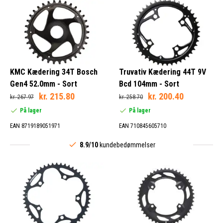
KMC Kædering 34T Bosch
Truvativ Kædering 44T 9V
Gen4 52.0mm - Sort
Bcd 104mm - Sort
kr. 215.80
kr. 200.40
kr. 267.97
kr. 258.70
På lager
På lager
EAN 8719189051971
EAN 710845605710
8.9/10
kundebedømmelser