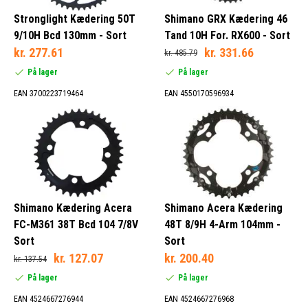
Stronglight Kædering 50T
Shimano GRX Kædering 46
9/10H Bcd 130mm - Sort
Tand 10H For. RX600 - Sort
kr. 277.61
kr. 331.66
kr. 485.79
På lager
På lager
EAN 3700223719464
EAN 4550170596934
Shimano Kædering Acera
Shimano Acera Kædering
FC-M361 38T Bcd 104 7/8V
48T 8/9H 4-Arm 104mm -
Sort
Sort
kr. 127.07
kr. 200.40
kr. 137.54
På lager
På lager
EAN 4524667276944
EAN 4524667276968