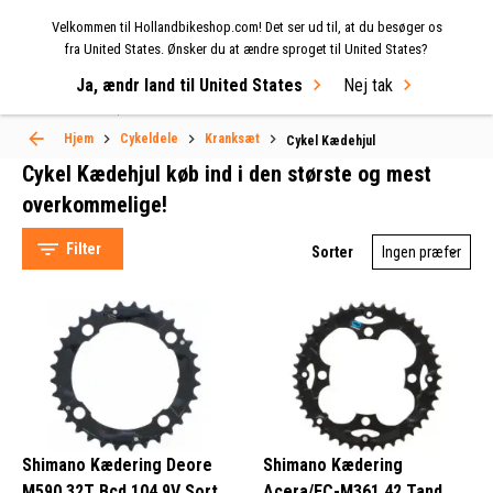
Velkommen til Hollandbikeshop.com! Det ser ud til, at du besøger os
MENU
fra United States. Ønsker du at ændre sproget til United States?
Ja, ændr land til United States
Nej tak
Select Language
▼
Hjem
Cykeldele
Kranksæt
Cykel Kædehjul
Cykel Kædehjul køb ind i den største og mest
Cykel Kædehjul
overkommelige!
Filter
Sorter
Stronglight (343)
Shimano (265)
Miche (255)
Sram Cycling (231)
Shimano Kædering Deore
Shimano Kædering
M590 32T Bcd 104 9V Sort
Acera/FC-M361 42 Tand