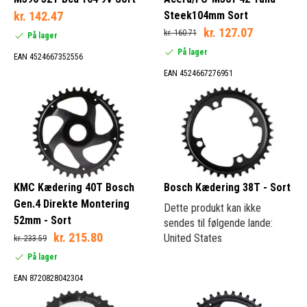
kr. 142.47
Steek104mm Sort
kr. 127.07
kr. 160.71
På lager
Anhængercykel (1)
På lager
EAN 4524667352556
Allround (3)
EAN 4524667276951
BMX (7)
Cykel-cross (30)
Forskifter (1)
KMC Kædering 40T Bosch
Bosch Kædering 38T - Sort
Gen.4 Direkte Montering
Dette produkt kan ikke
52mm - Sort
sendes til følgende lande:
50 mm (8)
kr. 215.80
United States
kr. 233.59
58 mm (2)
På lager
64 mm (70)
EAN 8720828042304
64/104 mm (9)