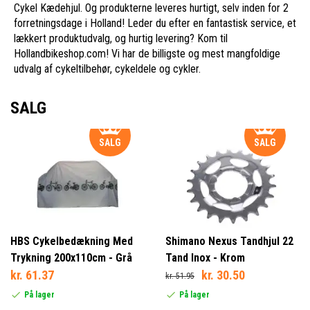
Cykel Kædehjul. Og produkterne leveres hurtigt, selv inden for 2
forretningsdage i Holland! Leder du efter en fantastisk service, et
lækkert produktudvalg, og hurtig levering? Kom til
Hollandbikeshop.com! Vi har de billigste og mest mangfoldige
udvalg af cykeltilbehør, cykeldele og cykler.
SALG
SALG
SALG
HBS Cykelbedækning Med
Shimano Nexus Tandhjul 22
Trykning 200x110cm - Grå
Tand Inox - Krom
kr. 61.37
kr. 30.50
kr. 51.95
På lager
På lager