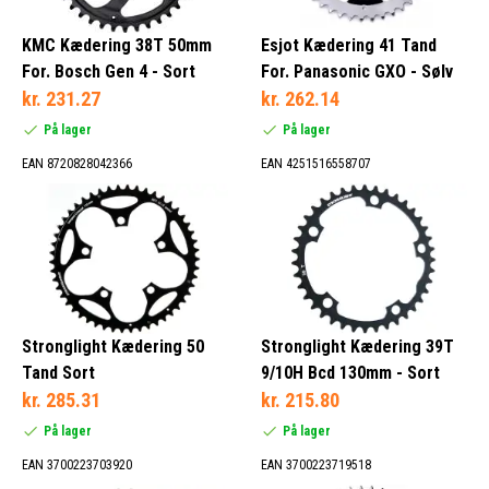
KMC Kædering 38T 50mm
Esjot Kædering 41 Tand
For. Bosch Gen 4 - Sort
For. Panasonic GXO - Sølv
kr. 231.27
kr. 262.14
På lager
På lager
EAN 8720828042366
EAN 4251516558707
Stronglight Kædering 50
Stronglight Kædering 39T
Tand Sort
9/10H Bcd 130mm - Sort
kr. 285.31
kr. 215.80
På lager
På lager
EAN 3700223703920
EAN 3700223719518