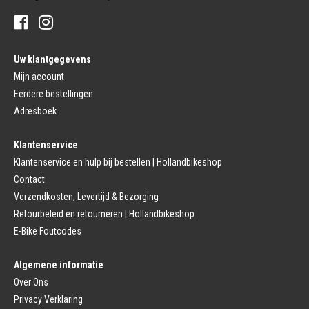
Stuur Handvatten
Banden
Fietsbellen
Buitenbanden
Pedalen
Fiets Binnenband
Pedalen
Velglint
Uw klantgegevens
Platform Pedalen
Fietsbanden Reparatie
Click Pedalen
Mijn account
Bagagedrager
Eerdere bestellingen
Remmen (Sport)
Jasbeschermers
Fiets remgreep
Bagagedrager
Adresboek
Remblokjes
Snelbinders
Fietsremmen
Klantenservice
Fietszadel
Remkabel
Fietszadel
Klantenservice en hulp bij bestellen | Hollandbikeshop
Remmen (Stads)
Zadelpen
Contact
Remhendel
Zadelpen Bevestiging
Remplaat
Zadeldekje
Verzendkosten, Levertijd & Bezorging
Remkabel
Retourbeleid en retourneren | Hollandbikeshop
Voorvork
Fietsverlichting
Voorvork Vast
E-Bike Foutcodes
Koplamp
Voorvork Verend
Achterlicht
Balhoofd
Fiets Verlichting Set
Algemene informatie
Spatborden
Dynamo
Over Ons
Spatbord
Merk Fietsonderdelen
Spatbordstang
Privacy Verklaring
Fietsonderdelen Stadsfiets
Fiets Spatbord Onderdelen