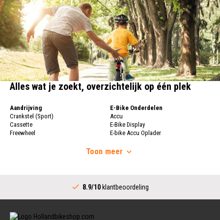
Alles wat je zoekt, overzichtelijk op één plek
Aandrijving
E-Bike Onderdelen
Crankstel (Sport)
Accu
Cassette
E-Bike Display
Freewheel
E-bike Accu Oplader
Fietsketting
Fietswielen
Derailleur
Toon
meer
Fietswielen
Versnellingshendel (Sport)
Velgen
Trapas Compleet
Fietsspaken
Aandrijving (Stads)
Achternaaf
8.9/10
klantbeoordeling
Crankstel (Stads)
Stuur
Versnellingshendel (Stads)
Stuurpen
Trapas (Stads)
Sturen
Tandwiel interne Naaf