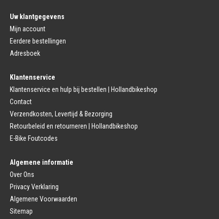
Pedalen
Fiets Binnenband
Pedalen
Velglint
Uw klantgegevens
Platform Pedalen
Fietsbanden Reparatie
Click Pedalen
Mijn account
Bagagedrager
Eerdere bestellingen
Remmen (Sport)
Jasbeschermers
Fiets remgreep
Bagagedrager
Adresboek
Remblokjes
Snelbinders
Fietsremmen
Klantenservice
Fietszadel
Remkabel
Fietszadel
Klantenservice en hulp bij bestellen | Hollandbikeshop
Remmen (Stads)
Zadelpen
Contact
Remhendel
Zadelpen Bevestiging
Remplaat
Zadeldekje
Verzendkosten, Levertijd & Bezorging
Remkabel
Retourbeleid en retourneren | Hollandbikeshop
Voorvork
Fietsverlichting
Voorvork Vast
E-Bike Foutcodes
Koplamp
Voorvork Verend
Achterlicht
Balhoofd
Fiets Verlichting Set
Algemene informatie
Spatborden
Dynamo
Over Ons
Spatbord
Merk Fietsonderdelen
Spatbordstang
Privacy Verklaring
Fietsonderdelen Stadsfiets
Fiets Spatbord Onderdelen
Algemene Voorwaarden
Fietsonderdelen Racefiets
Kettingkast
Fietsonderdelen MTB
Sitemap
Kettingkast Gesloten
BMX Onderdelen