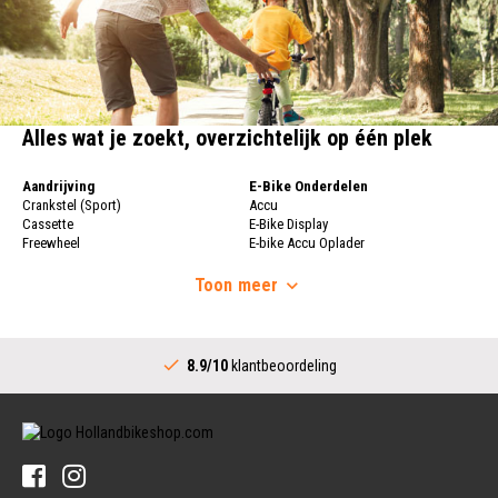
Alles wat je zoekt, overzichtelijk op één plek
Aandrijving
E-Bike Onderdelen
Crankstel (Sport)
Accu
Cassette
E-Bike Display
Freewheel
E-bike Accu Oplader
Fietsketting
Fietswielen
Derailleur
Toon
meer
Fietswielen
Versnellingshendel (Sport)
Velgen
Trapas Compleet
Fietsspaken
Aandrijving (Stads)
Achternaaf
8.9/10
klantbeoordeling
Crankstel (Stads)
Stuur
Versnellingshendel (Stads)
Stuurpen
Trapas (Stads)
Sturen
Tandwiel interne Naaf
Stuur Handvatten
Banden
Fietsbellen
Buitenbanden