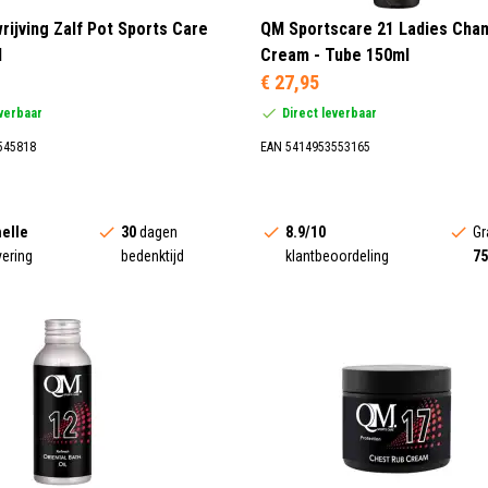
rijving Zalf Pot Sports Care
QM Sportscare 21 Ladies Cha
l
Cream - Tube 150ml
€ 27,95
everbaar
Direct leverbaar
545818
EAN 5414953553165
elle
30
dagen
8.9/10
Gr
vering
bedenktijd
klantbeoordeling
75