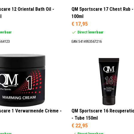
care 12 Oriental Bath Oil -
QM Sportscare 17 Chest Rub -
l
100ml
€ 17,95
everbaar
Direct leverbaar
564123
EAN 5414953567216
scare 1 Verwarmende Crème -
QM Sportscare 16 Recuperati
- Tube 150ml
€ 22,95
everbaar
Direct leverbaar