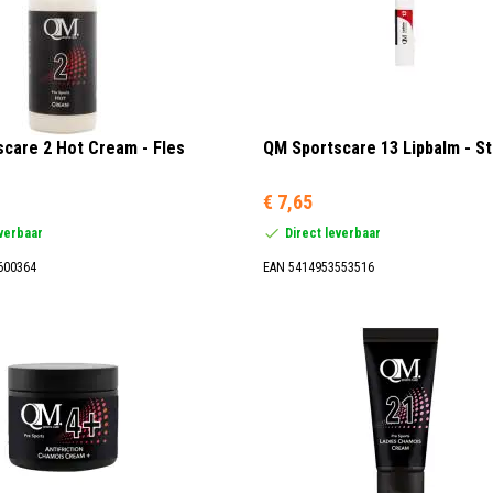
care 2 Hot Cream - Fles
QM Sportscare 13 Lipbalm - St
€ 7,65
everbaar
Direct leverbaar
600364
EAN 5414953553516