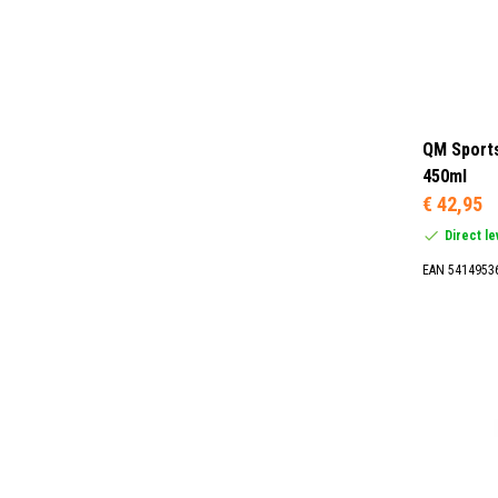
QM Sports
450ml
€ 42,95
Direct l
EAN 5414953