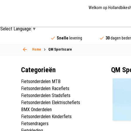
Welkom op Hollandbikeshop
Fietsonderdelen
Fietsaccessoires
Fietskled
Select Language
▼
Snelle
levering
30
dagen beden
Home
QM Sportscare
Categorieën
QM Spo
Fietsonderdelen MTB
Fietsonderdelen Racefiets
Fietsonderdelen Stadsfiets
Fietsonderdelen Elektrischefiets
BMX Onderdelen
Fietsonderdelen Kinderfiets
Fietsendragers
Fietskleding