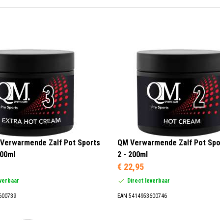
Verwarmende Zalf Pot Sports
QM Verwarmende Zalf Pot Spo
200ml
2 - 200ml
€ 22,95
everbaar
Direct leverbaar
600739
EAN 5414953600746