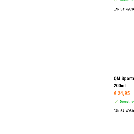
EAN 5414953
QM Sports
200ml
€ 24,95
Direct l
EAN 5414953