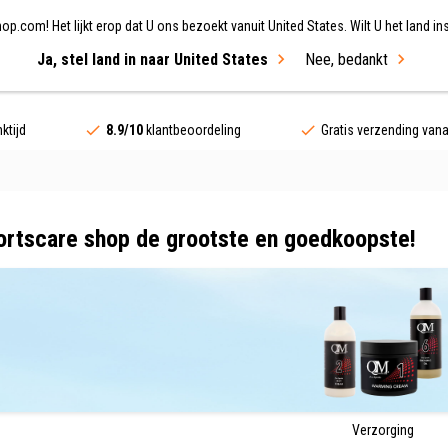
.com! Het lijkt erop dat U ons bezoekt vanuit United States. Wilt U het land ins
Ja, stel land in naar United States
Nee, bedankt
ing
Fietsen
Merken
Sale
ktijd
8.9/10
klantbeoordeling
Gratis verzending van
rtscare shop de grootste en goedkoopste!
Verzorging