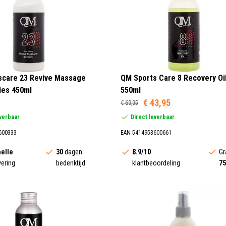
scare 23 Revive Massage
QM Sports Care 8 Recovery Oil
Fles 450ml
550ml
€ 43,95
€ 69,95
everbaar
Direct leverbaar
600333
EAN 5414953600661
elle
30
dagen
8.9/10
Gr
vering
bedenktijd
klantbeoordeling
75