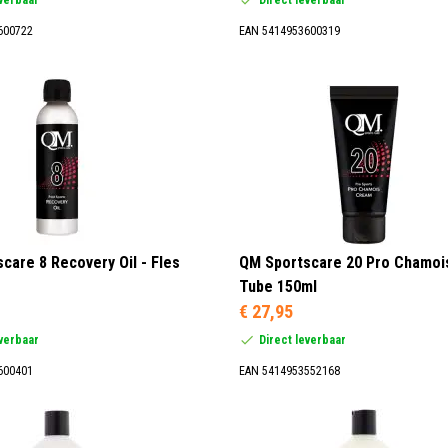
600722
EAN 5414953600319
care 8 Recovery Oil - Fles
QM Sportscare 20 Pro Chamoi
Tube 150ml
€ 27,95
everbaar
Direct leverbaar
600401
EAN 5414953552168