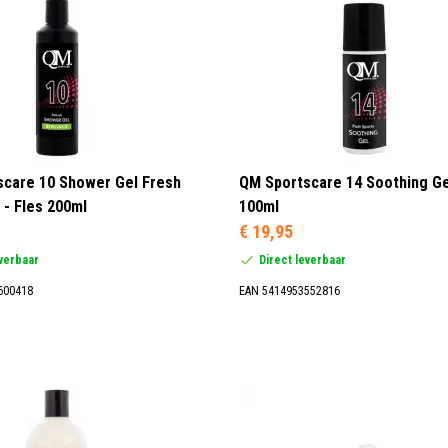
care 10 Shower Gel Fresh
QM Sportscare 14 Soothing Gel
- Fles 200ml
100ml
€ 19,95
everbaar
Direct leverbaar
600418
EAN 5414953552816