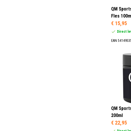
QM Sports
Fles 100m
€ 15,95
Direct l
EAN 5414953
QM Sport
200ml
€ 22,95
Direct l