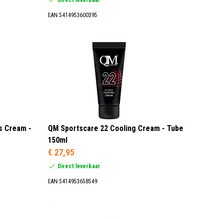
EAN 5414953600395
s Cream -
QM Sportscare 22 Cooling Cream - Tube
150ml
€ 27,95
Direct leverbaar
EAN 5414953658549