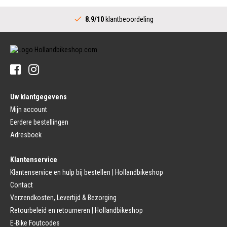
Fietsspaken
Aandrijving (Stads)
Achternaaf
8.9/10
klantbeoordeling
Crankstel (Stads)
Stuur
Versnellingshendel (Stads)
Stuurpen
Trapas (Stads)
Sturen
Tandwiel interne Naaf
Stuur Handvatten
Banden
Fietsbellen
Buitenbanden
Pedalen
Fiets Binnenband
Pedalen
Velglint
Uw klantgegevens
Platform Pedalen
Fietsbanden Reparatie
Click Pedalen
Mijn account
Bagagedrager
Eerdere bestellingen
Remmen (Sport)
Jasbeschermers
Fiets remgreep
Bagagedrager
Adresboek
Remblokjes
Snelbinders
Fietsremmen
Klantenservice
Fietszadel
Remkabel
Fietszadel
Klantenservice en hulp bij bestellen | Hollandbikeshop
Remmen (Stads)
Zadelpen
Contact
Remhendel
Zadelpen Bevestiging
Remplaat
Zadeldekje
Verzendkosten, Levertijd & Bezorging
Remkabel
Retourbeleid en retourneren | Hollandbikeshop
Voorvork
Fietsverlichting
Voorvork Vast
E-Bike Foutcodes