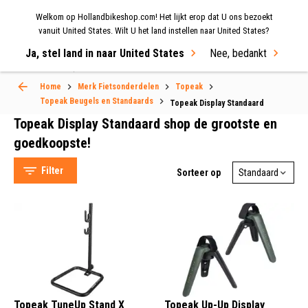
Welkom op Hollandbikeshop.com! Het lijkt erop dat U ons bezoekt
MENU
vanuit United States. Wilt U het land instellen naar United States?
Ja, stel land in naar United States
Nee, bedankt
Select Language
▼
Home
Merk Fietsonderdelen
Topeak
Topeak Display Standaard
Topeak Beugels en Standaards
Topeak Display Standaard
Topeak Display Standaard shop de grootste en
goedkoopste!
Filter
Sorteer op
Topeak (7)
Frame (1)
Topeak TuneUp Stand X
Topeak Up-Up Display