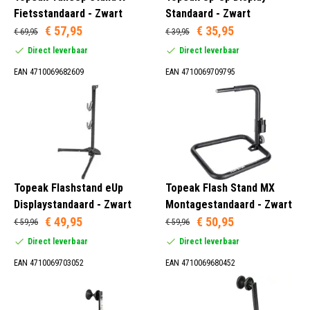
Fietsstandaard - Zwart
Standaard - Zwart
Zwart (1)
€ 57,95
€ 35,95
€ 69,95
€ 39,95
Direct leverbaar
Direct leverbaar
EAN 4710069682609
EAN 4710069709795
Plafond (1)
Vloer (6)
Standaard (3)
Topeak Flashstand eUp
Topeak Flash Stand MX
Displaystandaard - Zwart
Montagestandaard - Zwart
€ 49,95
€ 50,95
€ 59,96
€ 59,96
Direct leverbaar
Direct leverbaar
EAN 4710069703052
EAN 4710069680452