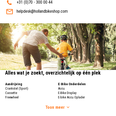
+31 (0)70 - 300 00 44
helpdesk@hollandbikeshop.com
Alles wat je zoekt, overzichtelijk op één plek
Aandrijving
E-Bike Onderdelen
Crankstel (Sport)
Accu
Cassette
E-Bike Display
Freewheel
E-bike Accu Oplader
Fietsketting
Fietswielen
Derailleur
Toon
meer
Fietswielen
Versnellingshendel (Sport)
Velgen
Trapas Compleet