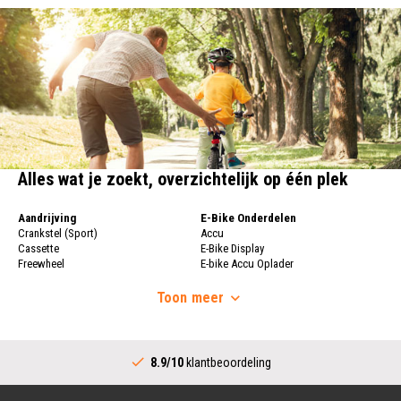
Alles wat je zoekt, overzichtelijk op één plek
Aandrijving
E-Bike Onderdelen
Crankstel (Sport)
Accu
Cassette
E-Bike Display
Freewheel
E-bike Accu Oplader
Fietsketting
Fietswielen
Derailleur
Toon
meer
Fietswielen
Versnellingshendel (Sport)
Velgen
Trapas Compleet
Fietsspaken
Aandrijving (Stads)
Achternaaf
8.9/10
klantbeoordeling
Crankstel (Stads)
Stuur
Versnellingshendel (Stads)
Stuurpen
Trapas (Stads)