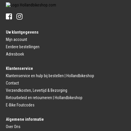
Sturen
Tandwiel interne Naaf
Stuur Handvatten
Banden
Fietsbellen
Buitenbanden
Pedalen
Fiets Binnenband
Pedalen
Velglint
Uw klantgegevens
Platform Pedalen
Fietsbanden Reparatie
Click Pedalen
Mijn account
Bagagedrager
Eerdere bestellingen
Remmen (Sport)
Jasbeschermers
Fiets remgreep
Bagagedrager
Adresboek
Remblokjes
Snelbinders
Fietsremmen
Klantenservice
Fietszadel
Remkabel
Fietszadel
Klantenservice en hulp bij bestellen | Hollandbikeshop
Remmen (Stads)
Zadelpen
Contact
Remhendel
Zadelpen Bevestiging
Remplaat
Zadeldekje
Verzendkosten, Levertijd & Bezorging
Remkabel
Retourbeleid en retourneren | Hollandbikeshop
Voorvork
Fietsverlichting
Voorvork Vast
E-Bike Foutcodes
Koplamp
Voorvork Verend
Achterlicht
Balhoofd
Fiets Verlichting Set
Algemene informatie
Spatborden
Dynamo
Over Ons
Spatbord