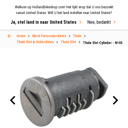
Welkom op Hollandbikeshop.com! Het lijkt erop dat U ons bezoekt
MENU
vanuit United States. Wilt U het land instellen naar United States?
Ja, stel land in naar United States
Nee, bedankt
Select Language
▼
Home
Merk Fietsonderdelen
Thule
Thule Slot & Onderdelen
Thule Slot
Thule Slot Cylinder - N103