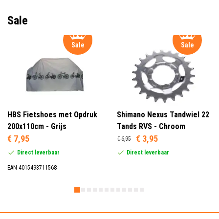
Sale
Sale
Sale
HBS Fietshoes met Opdruk
Shimano Nexus Tandwiel 22
200x110cm - Grijs
Tands RVS - Chroom
€ 7,95
€ 3,95
€ 6,95
Direct leverbaar
Direct leverbaar
EAN 4015493711568