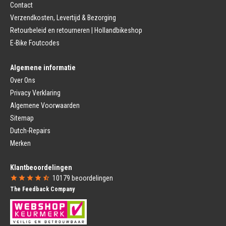
Contact
Remhendel
Zadelpen Bevestiging
Remplaat
Zadeldekje
Verzendkosten, Levertijd & Bezorging
Remkabel
Retourbeleid en retourneren | Hollandbikeshop
Voorvork
Fietsverlichting
Voorvork Vast
E-Bike Foutcodes
Koplamp
Voorvork Verend
Achterlicht
Balhoofd
Fiets Verlichting Set
Algemene informatie
Spatborden
Dynamo
Over Ons
Spatbord
Merk Fietsonderdelen
Spatbordstang
Privacy Verklaring
Fietsonderdelen Stadsfiets
Fiets Spatbord Onderdelen
Algemene Voorwaarden
Fietsonderdelen Racefiets
Kettingkast
Fietsonderdelen MTB
Sitemap
Kettingkast Gesloten
BMX Onderdelen
Dutch-Repairs
Kettingkast Open
Gazelle Fietsonderdelen
Campagnolo
Merken
Sram
Fietsstoeltjes
Fietscomputer
Klantbeoordelingen
Voor Fietsstoeltje
Fietscomputer Met Draad
10179
beoordelingen
Achter Fietsstoeltje
Fietscomputer Draadloos
The Feedback Company
Fietszitje Windscherm
Fietsnavigatie
Fietsmanden
Voeding
Fietsmand
Bidons
Fietskrat
Bidonhouders