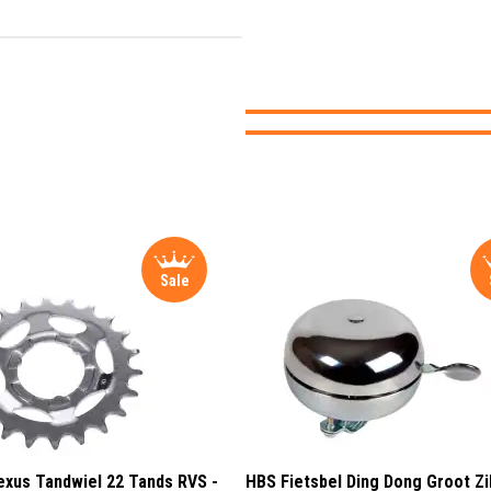
Sale
xus Tandwiel 22 Tands RVS -
HBS Fietsbel Ding Dong Groot Zi