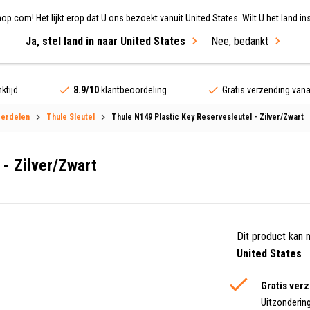
.com! Het lijkt erop dat U ons bezoekt vanuit United States. Wilt U het land ins
Ja, stel land in naar United States
Nee, bedankt
ing
Fietsen
Merken
Sale
ktijd
8.9/10
klantbeoordeling
Gratis verzending van
derdelen
Thule Sleutel
Thule N149 Plastic Key Reservesleutel - Zilver/Zwart
 - Zilver/Zwart
Dit product kan 
United States
Gratis ver
Uitzonderin