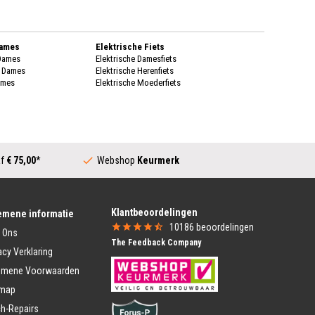
Dames
Elektrische Fiets
 Dames
Elektrische Damesfiets
k Dames
Elektrische Herenfiets
ames
Elektrische Moederfiets
enen Dames
Stadsfietsen
enen Dames
Dames Stadsfiets
genkleding
Heren Stadsfiets
 Dames
Moederfiets
Dames
af
€ 75,00
*
Webshop
Keurmerk
Transportfiets
k Dames
Dames Transportfiets
ames
Heren Transportfiets
rschoenen Dames
Transportfiets Jongens
Klantbeoordelingen
ing Heren
Transportfiets Meisjes
emene informatie
Heren
10186
beoordelingen
 Ons
Vouwfiets
 Heren
The Feedback Company
Vouwfiets
eren
acy Verklaring
Vouwfietsen E-Bike
nen Heren
emene Voorwaarden
heren
Kinderfiets Kopen
nen heren
emap
Meisjesfiets
Jongensfiets
ding Heren
h-Repairs