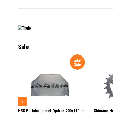
Sale
Sale
Sale
 3 LED
HBS Fietshoes met Opdruk 200x110cm -
Shimano Ne