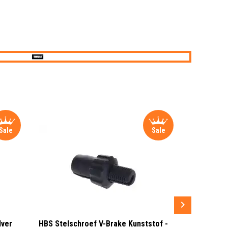
Sale
Sale
lver
HBS Stelschroef V-Brake Kunststof -
Sram MRX G