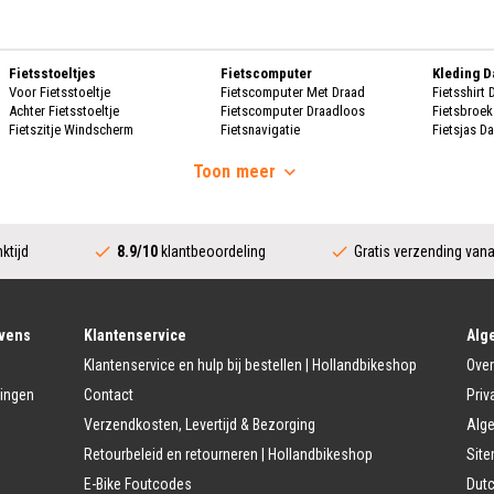
Fietsstoeltjes
Fietscomputer
Kleding 
Voor Fietsstoeltje
Fietscomputer Met Draad
Fietsshirt
Achter Fietsstoeltje
Fietscomputer Draadloos
Fietsbroe
Fietszitje Windscherm
Fietsnavigatie
Fietsjas D
Handscho
Fietsmanden
Voeding
Fietsscho
Toon
meer
Fietsmand
Bidons
Fietskrat
Bidonhouders
Dames Re
Fietsmand Hond
Sport Voeding
Regenpak
Regenjas 
ktijd
8.9/10
klantbeoordeling
Gratis verzending van
Fietssloten
Bescherming
Regenbroe
Ringslot
Fietshoes
Poncho D
Kettingslot
Fietskoffer
Regen Ove
Vouwslot
Fietsframe Bescherming
Beugelslot
Fietskled
vens
Klantenservice
Alg
Accessoires
Kabelslot
Fietsshirt 
Klantenservice en hulp bij bestellen | Hollandbikeshop
Over
Fietstrainers
Fietsbroek
Fietstas
Fietsspiegel
Fietsjas H
lingen
Contact
Priv
Dubbele Fietstassen
Telefoon Fietshouder
Handschoe
Verzendkosten, Levertijd & Bezorging
Alg
Enkele Fietstassen
Handwarmer/Handmof
Fietshelm 
Zadeltas
Fietsschoe
Retourbeleid en retourneren | Hollandbikeshop
Sit
Kinder Accessoires
Stuur Fietstassen
Veiligheidsvlag kinderfiets
Regenkle
E-Bike Foutcodes
Dutc