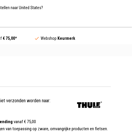
Nederland / EUR
NL
tellen naar United States?
Contact
af
€ 75,00
*
Webshop
Keurmerk
niet verzonden worden naar:
zending
vanaf € 75,00
gen van toepassing op zware, omvangrijke producten en fietsen.