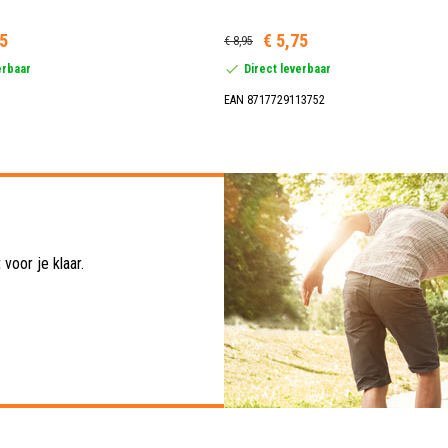
95
€ 5,75
€ 8,95
erbaar
Direct leverbaar
EAN 8717729113752
voor je klaar.