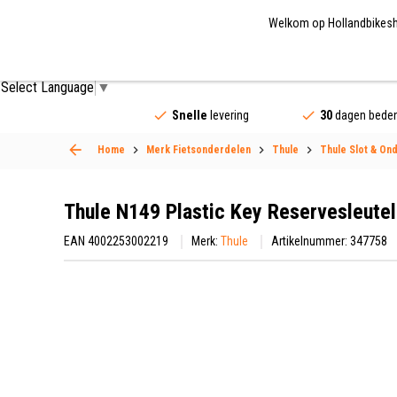
Welkom op Hollandbikeshop
Fietsonderdelen
Fietsaccessoires
Fietskled
Select Language
▼
Snelle
levering
30
dagen beden
Home
Merk Fietsonderdelen
Thule
Thule Slot & On
Thule N149 Plastic Key Reservesleutel
EAN 4002253002219
Merk:
Thule
Artikelnummer: 347758