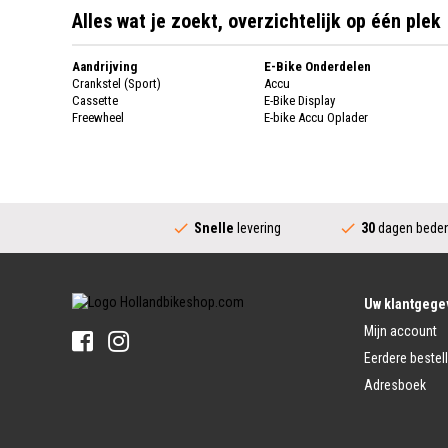
Alles wat je zoekt, overzichtelijk op één plek
Aandrijving
E-Bike Onderdelen
Crankstel (Sport)
Accu
Cassette
E-Bike Display
Freewheel
E-bike Accu Oplader
Fietsketting
Fietswielen
Derailleur
Fietswielen
Versnellingshendel (Sport)
Velgen
Trapas Compleet
Fietsspaken
Aandrijving (Stads)
Achternaaf
Snelle
levering
30
dagen beden
Crankstel (Stads)
Stuur
Versnellingshendel (Stads)
Stuurpen
Trapas (Stads)
Sturen
Tandwiel interne Naaf
Stuur Handvatten
Uw klantgege
Banden
Fietsbellen
Mijn account
Buitenbanden
Pedalen
Fiets Binnenband
Eerdere bestel
Pedalen
Velglint
Adresboek
Platform Pedalen
Fietsbanden Reparatie
Click Pedalen
Bagagedrager
Remmen (Sport)
Jasbeschermers