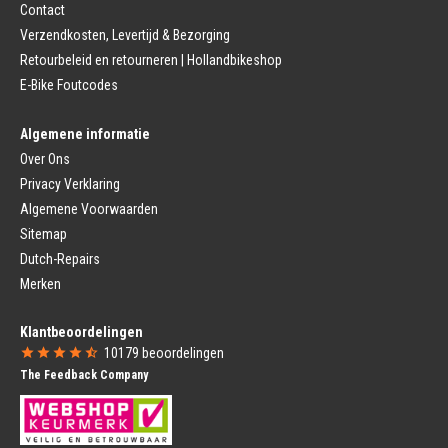
Contact
Remhendel
Zadelpen Bevestiging
Remplaat
Zadeldekje
Verzendkosten, Levertijd & Bezorging
Remkabel
Retourbeleid en retourneren | Hollandbikeshop
Voorvork
Fietsverlichting
Voorvork Vast
E-Bike Foutcodes
Koplamp
Voorvork Verend
Achterlicht
Balhoofd
Fiets Verlichting Set
Algemene informatie
Spatborden
Dynamo
Over Ons
Spatbord
Merk Fietsonderdelen
Spatbordstang
Privacy Verklaring
Fietsonderdelen Stadsfiets
Fiets Spatbord Onderdelen
Algemene Voorwaarden
Fietsonderdelen Racefiets
Kettingkast
Fietsonderdelen MTB
Sitemap
Kettingkast Gesloten
BMX Onderdelen
Dutch-Repairs
Kettingkast Open
Gazelle Fietsonderdelen
Campagnolo
Merken
Sram
Fietsstoeltjes
Fietscomputer
Klantbeoordelingen
Voor Fietsstoeltje
Fietscomputer Met Draad
10179
beoordelingen
Achter Fietsstoeltje
Fietscomputer Draadloos
The Feedback Company
Fietszitje Windscherm
Fietsnavigatie
Fietsmanden
Voeding
Fietsmand
Bidons
Fietskrat
Bidonhouders