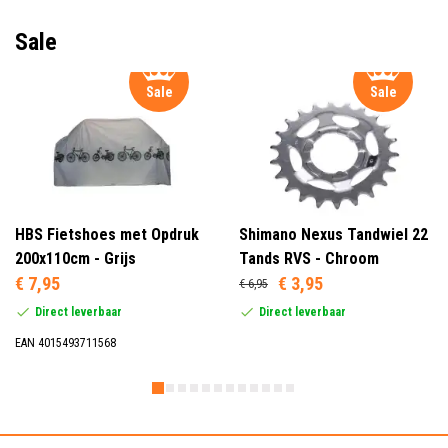
Sale
Sale
Sale
HBS Fietshoes met Opdruk
Shimano Nexus Tandwiel 22
200x110cm - Grijs
Tands RVS - Chroom
€ 7,95
€ 3,95
€ 6,95
Direct leverbaar
Direct leverbaar
EAN 4015493711568