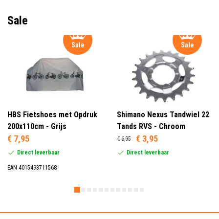
Sale
Sale
Sale
HBS Fietshoes met Opdruk
Shimano Nexus Tandwiel 22
200x110cm - Grijs
Tands RVS - Chroom
€ 7,95
€ 3,95
€ 6,95
Direct leverbaar
Direct leverbaar
EAN 4015493711568