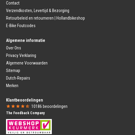
Contact
Remhendel
Zadelpen Bevestiging
Remplaat
Zadeldekje
Verzendkosten, Levertijd & Bezorging
Remkabel
Retourbeleid en retourneren | Hollandbikeshop
Voorvork
Fietsverlichting
Voorvork Vast
E-Bike Foutcodes
Koplamp
Voorvork Verend
Achterlicht
Balhoofd
Fiets Verlichting Set
Algemene informatie
Spatborden
Dynamo
Over Ons
Spatbord
Merk Fietsonderdelen
Spatbordstang
Privacy Verklaring
Fietsonderdelen Stadsfiets
Fiets Spatbord Onderdelen
Algemene Voorwaarden
Fietsonderdelen Racefiets
Kettingkast
Fietsonderdelen MTB
Sitemap
Kettingkast Gesloten
BMX Onderdelen
Dutch-Repairs
Kettingkast Open
Gazelle Fietsonderdelen
Campagnolo
Merken
Sram
Fietsstoeltjes
Fietscomputer
Klantbeoordelingen
Voor Fietsstoeltje
Fietscomputer Met Draad
10186
beoordelingen
Achter Fietsstoeltje
Fietscomputer Draadloos
The Feedback Company
Fietszitje Windscherm
Fietsnavigatie
Fietsmanden
Voeding
Fietsmand
Bidons
Fietskrat
Bidonhouders