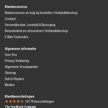
Fietsremmen
Klantenservice
Fietszadel
Remkabel
Fietszadel
Klantenservice en hulp bij bestellen | Hollandbikeshop
Remmen (Stads)
Zadelpen
Contact
Remhendel
Zadelpen Bevestiging
Remplaat
Zadeldekje
Verzendkosten, Levertijd & Bezorging
Remkabel
Retourbeleid en retourneren | Hollandbikeshop
Voorvork
Fietsverlichting
Voorvork Vast
E-Bike Foutcodes
Koplamp
Voorvork Verend
Achterlicht
Balhoofd
Fiets Verlichting Set
Algemene informatie
Spatborden
Dynamo
Over Ons
Spatbord
Merk Fietsonderdelen
Spatbordstang
Privacy Verklaring
Fietsonderdelen Stadsfiets
Fiets Spatbord Onderdelen
Algemene Voorwaarden
Fietsonderdelen Racefiets
Kettingkast
Fietsonderdelen MTB
Sitemap
Kettingkast Gesloten
BMX Onderdelen
Dutch-Repairs
Kettingkast Open
Gazelle Fietsonderdelen
Campagnolo
Merken
Sram
Fietsstoeltjes
Fietscomputer
Klantbeoordelingen
Voor Fietsstoeltje
Fietscomputer Met Draad
10179
beoordelingen
Achter Fietsstoeltje
Fietscomputer Draadloos
The Feedback Company