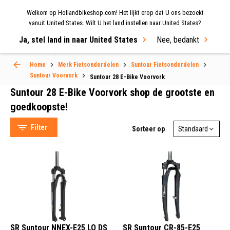
Welkom op Hollandbikeshop.com! Het lijkt erop dat U ons bezoekt
MENU
vanuit United States. Wilt U het land instellen naar United States?
Ja, stel land in naar United States
Nee, bedankt
Select Language
▼
Home
Merk Fietsonderdelen
Suntour Fietsonderdelen
Suntour 28 E-Bike Voorvork
Suntour Voorvork
Suntour 28 E-Bike Voorvork
Suntour 28 E-Bike Voorvork shop de grootste en
goedkoopste!
Filter
Sorteer op
SR Suntour (5)
E-Bike (5)
SR Suntour NNEX-E25 LO DS
SR Suntour CR-85-E25