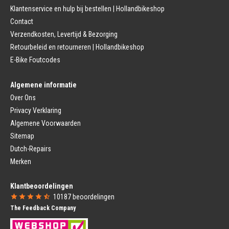
Fietszadel
Klantenservice en hulp bij bestellen | Hollandbikeshop
Remmen (Stads)
Zadelpen
Contact
Remhendel
Zadelpen Bevestiging
Remplaat
Zadeldekje
Verzendkosten, Levertijd & Bezorging
Remkabel
Retourbeleid en retourneren | Hollandbikeshop
Voorvork
Fietsverlichting
Voorvork Vast
E-Bike Foutcodes
Koplamp
Voorvork Verend
Achterlicht
Balhoofd
Fiets Verlichting Set
Algemene informatie
Spatborden
Dynamo
Over Ons
Spatbord
Merk Fietsonderdelen
Spatbordstang
Privacy Verklaring
Fietsonderdelen Stadsfiets
Fiets Spatbord Onderdelen
Algemene Voorwaarden
Fietsonderdelen Racefiets
Kettingkast
Fietsonderdelen MTB
Sitemap
Kettingkast Gesloten
BMX Onderdelen
Dutch-Repairs
Kettingkast Open
Gazelle Fietsonderdelen
Campagnolo
Merken
Sram
Fietsstoeltjes
Fietscomputer
Klantbeoordelingen
Voor Fietsstoeltje
Fietscomputer Met Draad
10187
beoordelingen
Achter Fietsstoeltje
Fietscomputer Draadloos
The Feedback Company
Fietszitje Windscherm
Fietsnavigatie
Fietsmanden
Voeding