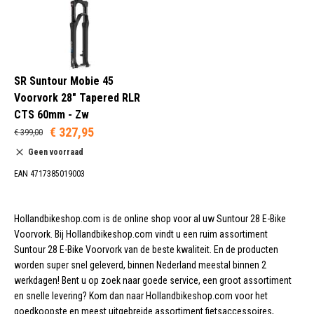
255 mm (1)
Onbekend (1)
SR Suntour Mobie 45
50 mm (1)
Voorvork 28" Tapered RLR
63 mm (3)
CTS 60mm - Zw
€ 327,95
€ 399,00
Geen voorraad
Schijfrem (5)
EAN 4717385019003
V-Brake (1)
Hollandbikeshop.com is de online shop voor al uw Suntour 28 E-Bike
Voorvork. Bij Hollandbikeshop.com vindt u een ruim assortiment
Zwart (5)
Suntour 28 E-Bike Voorvork van de beste kwaliteit. En de producten
worden super snel geleverd, binnen Nederland meestal binnen 2
werkdagen! Bent u op zoek naar goede service, een groot assortiment
en snelle levering? Kom dan naar Hollandbikeshop.com voor het
goedkoopste en meest uitgebreide assortiment fietsaccessoires,