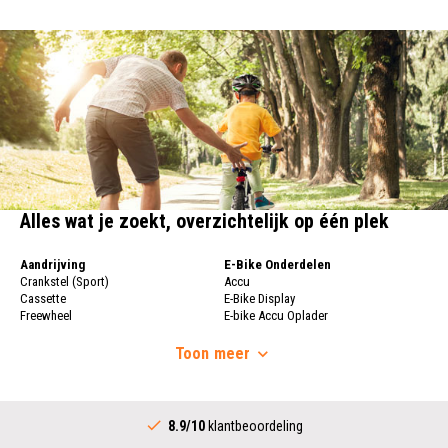
Alles wat je zoekt, overzichtelijk op één plek
Aandrijving
E-Bike Onderdelen
Crankstel (Sport)
Accu
Cassette
E-Bike Display
Freewheel
E-bike Accu Oplader
Fietsketting
Fietswielen
Derailleur
Toon
meer
Fietswielen
Versnellingshendel (Sport)
Velgen
Trapas Compleet
Fietsspaken
Aandrijving (Stads)
Achternaaf
8.9/10
klantbeoordeling
Crankstel (Stads)