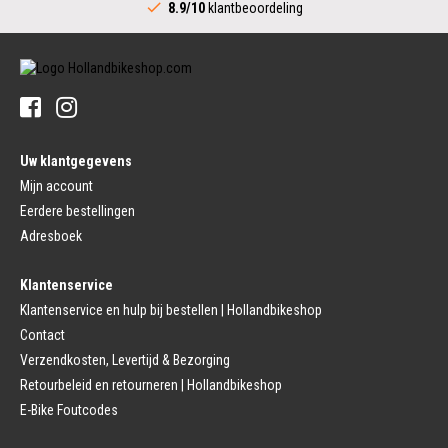
8.9/10
klantbeoordeling
Crankstel (Stads)
Stuur
Versnellingshendel (Stads)
Stuurpen
Trapas (Stads)
Sturen
Tandwiel interne Naaf
Stuur Handvatten
Banden
Fietsbellen
Buitenbanden
Pedalen
Fiets Binnenband
Pedalen
Velglint
Uw klantgegevens
Platform Pedalen
Fietsbanden Reparatie
Click Pedalen
Mijn account
Bagagedrager
Eerdere bestellingen
Remmen (Sport)
Jasbeschermers
Fiets remgreep
Bagagedrager
Adresboek
Remblokjes
Snelbinders
Fietsremmen
Klantenservice
Fietszadel
Remkabel
Fietszadel
Klantenservice en hulp bij bestellen | Hollandbikeshop
Remmen (Stads)
Zadelpen
Contact
Remhendel
Zadelpen Bevestiging
Remplaat
Zadeldekje
Verzendkosten, Levertijd & Bezorging
Remkabel
Retourbeleid en retourneren | Hollandbikeshop
Voorvork
Fietsverlichting
Voorvork Vast
E-Bike Foutcodes
Koplamp
Voorvork Verend
Achterlicht
Balhoofd