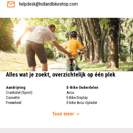
helpdesk@hollandbikeshop.com
Alles wat je zoekt, overzichtelijk op één plek
Aandrijving
E-Bike Onderdelen
Crankstel (Sport)
Accu
Cassette
E-Bike Display
Freewheel
E-bike Accu Oplader
Fietsketting
Fietswielen
Derailleur
Toon
meer
Fietswielen
Versnellingshendel (Sport)
Velgen
Trapas Compleet
Fietsspaken
Aandrijving (Stads)
Achternaaf