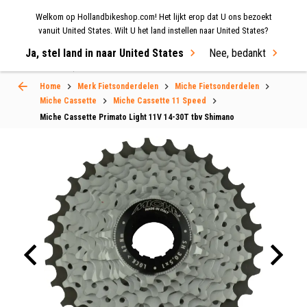
Welkom op Hollandbikeshop.com! Het lijkt erop dat U ons bezoekt
MENU
vanuit United States. Wilt U het land instellen naar United States?
Ja, stel land in naar United States
Nee, bedankt
Select Language
▼
Home
Merk Fietsonderdelen
Miche Fietsonderdelen
Miche Cassette
Miche Cassette 11 Speed
Miche Cassette Primato Light 11V 14-30T tbv Shimano