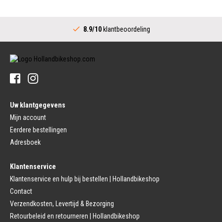
Velgen
Trapas Compleet
Fietsspaken
Aandrijving (Stads)
Achternaaf
8.9/10
klantbeoordeling
Crankstel (Stads)
Stuur
Versnellingshendel (Stads)
Stuurpen
Trapas (Stads)
Sturen
Tandwiel interne Naaf
Stuur Handvatten
Banden
Fietsbellen
Buitenbanden
Pedalen
Fiets Binnenband
Pedalen
Velglint
Uw klantgegevens
Platform Pedalen
Fietsbanden Reparatie
Click Pedalen
Mijn account
Bagagedrager
Eerdere bestellingen
Remmen (Sport)
Jasbeschermers
Fiets remgreep
Bagagedrager
Adresboek
Remblokjes
Snelbinders
Fietsremmen
Klantenservice
Fietszadel
Remkabel
Fietszadel
Klantenservice en hulp bij bestellen | Hollandbikeshop
Remmen (Stads)
Zadelpen
Contact
Remhendel
Zadelpen Bevestiging
Remplaat
Zadeldekje
Verzendkosten, Levertijd & Bezorging
Remkabel
Retourbeleid en retourneren | Hollandbikeshop
Voorvork