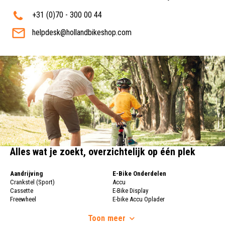
+31 (0)70 - 300 00 44
helpdesk@hollandbikeshop.com
Alles wat je zoekt, overzichtelijk op één plek
Aandrijving
E-Bike Onderdelen
Crankstel (Sport)
Accu
Cassette
E-Bike Display
Freewheel
E-bike Accu Oplader
Fietsketting
Fietswielen
Derailleur
Toon
meer
Fietswielen
Versnellingshendel (Sport)