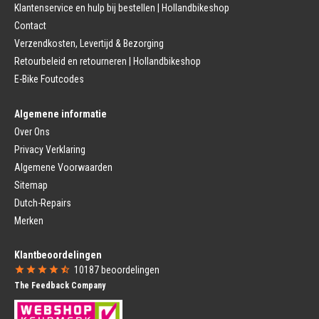
Fietszadel
Klantenservice en hulp bij bestellen | Hollandbikeshop
Remmen (Stads)
Zadelpen
Contact
Remhendel
Zadelpen Bevestiging
Remplaat
Zadeldekje
Verzendkosten, Levertijd & Bezorging
Remkabel
Retourbeleid en retourneren | Hollandbikeshop
Voorvork
Fietsverlichting
Voorvork Vast
E-Bike Foutcodes
Koplamp
Voorvork Verend
Achterlicht
Balhoofd
Fiets Verlichting Set
Algemene informatie
Spatborden
Dynamo
Over Ons
Spatbord
Merk Fietsonderdelen
Spatbordstang
Privacy Verklaring
Fietsonderdelen Stadsfiets
Fiets Spatbord Onderdelen
Algemene Voorwaarden
Fietsonderdelen Racefiets
Kettingkast
Fietsonderdelen MTB
Sitemap
Kettingkast Gesloten
BMX Onderdelen
Dutch-Repairs
Kettingkast Open
Gazelle Fietsonderdelen
Campagnolo
Merken
Sram
Fietsstoeltjes
Fietscomputer
Klantbeoordelingen
Voor Fietsstoeltje
Fietscomputer Met Draad
10187
beoordelingen
Achter Fietsstoeltje
Fietscomputer Draadloos
The Feedback Company
Fietszitje Windscherm
Fietsnavigatie
Fietsmanden
Voeding